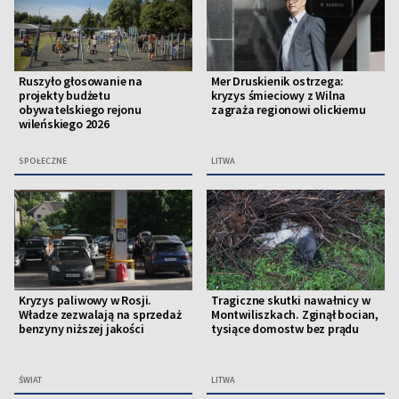
Ruszyło głosowanie na
Mer Druskienik ostrzega:
projekty budżetu
kryzys śmieciowy z Wilna
obywatelskiego rejonu
zagraża regionowi olickiemu
wileńskiego 2026
SPOŁECZNE
LITWA
Kryzys paliwowy w Rosji.
Tragiczne skutki nawałnicy w
Władze zezwalają na sprzedaż
Montwiliszkach. Zginął bocian,
benzyny niższej jakości
tysiące domostw bez prądu
ŚWIAT
LITWA