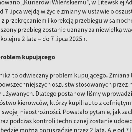
owano „Kurierowi Wileńskiemu”, w Litewskiej Ad
d 7 lipca wejdą w życie zmiany w ustawie o oszu
yli z przekręcaniem i korekcją przebiegu w samoc
szony przebieg zostanie uznany za niewielką wa
olejne 2 lata – do 7 lipca 2025 r.
problem kupującego
znika to odwieczny problem kupującego
.
Zmiana l
jpowszechniejszych oszustw stosowanych przez
żywanych. Dlatego postanowiliśmy wprowadzić 
óstwo kierowców, którzy kupili auto z cofniętym 
 swojej nieostrożności. Powstało pytanie, jak za
teraz podczas kontroli technicznej zostanie udowo
ędzie można poruszać się przez 2 lata. Ale od 7 li