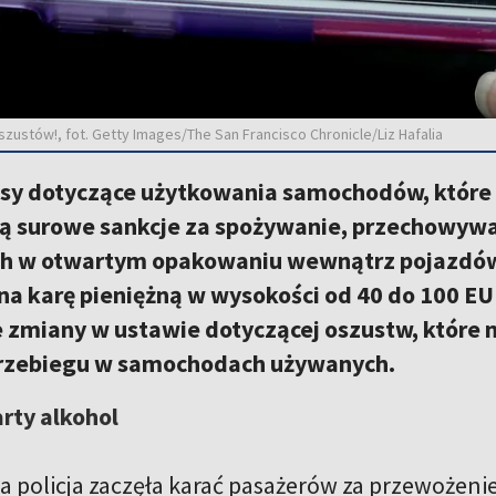
zustów!, fot. Getty Images/The San Francisco Chronicle/Liz Hafalia
sy dotyczące użytkowania samochodów, które 
 surowe sankcje za spożywanie, przechowywa
h w otwartym opakowaniu wewnątrz pojazdów. 
 na karę pieniężną w wysokości od 40 do 100 E
e zmiany w ustawie dotyczącej oszustw, które 
przebiegu w samochodach używanych.
arty alkohol
a policja zaczęła karać pasażerów za przewożen