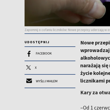
Zapomnij o cofaniu liczników: Nowe przepisy uderzają w os
Nowe przepi
UDOSTĘPNIJ
wprowadzają
FACEBOOK
alkoholowyc
narażają się
X
życie kolejn
licznikami 
WYŚLIJ MAILEM
Kary za otw
–Od 1 czerwc