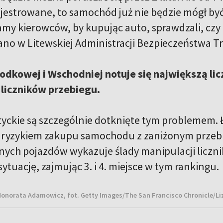
ejestrowane, to samochód już nie będzie mógł być
my kierowców, by kupując auto, sprawdzali, czy l
o w Litewskiej Administracji Bezpieczeństwa T
odkowej i Wschodniej notuje się największą li
liczników przebiegu.
tyckie są szczególnie dotknięte tym problemem. Ło
 ryzykiem zakupu samochodu z zaniżonym przeb
ych pojazdów wykazuje ślady manipulacji licznik
ytuację, zajmując 3. i 4. miejsce w tym rankingu.
onorata Adamowicz, fot. Getty Images/The San Francisco Chronicle/Li