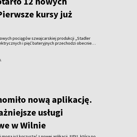
otarło 12 nowych
Pierwsze kursy już
nowych pociągów szwajcarskiej produkcji „Stadler
lektrycznych i pięć bateryjnych przechodzi obecnie
e kursy z pasażerami zaplanowano na jesień tego
A
omiło nową aplikację.
ażniejsze usługi
we w Wilnie
i mogą już korzystać z nowej aplikacji JUDU, która po