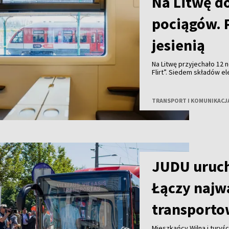
Na Litwę d
pociągów. 
jesienią
Na Litwę przyjechało 12 
Flirt”. Siedem składów e
testy. Pierwsze regularn
roku.
TRANSPORT I KOMUNIKACJ
JUDU uruch
Łączy najw
transporto
Mieszkańcy Wilna i turyśc