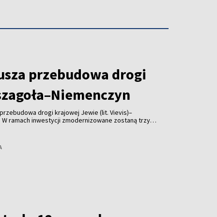
rusza przebudowa drogi
szagoła–Niemenczyn
przebudowa drogi krajowej Jewie (lit. Vievis)–
 W ramach inwestycji zmodernizowane zostaną trzy
długości około 9 km – poinformowała spółka „Via
A