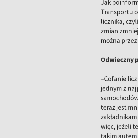
Jak poinform
Transportu o
licznika, cz
zmian zmniej
można przez k
Odwieczny 
–Cofanie lic
jednym z na
samochodów u
teraz jest mn
zakładnikami
więc, jeżeli 
takim autem b