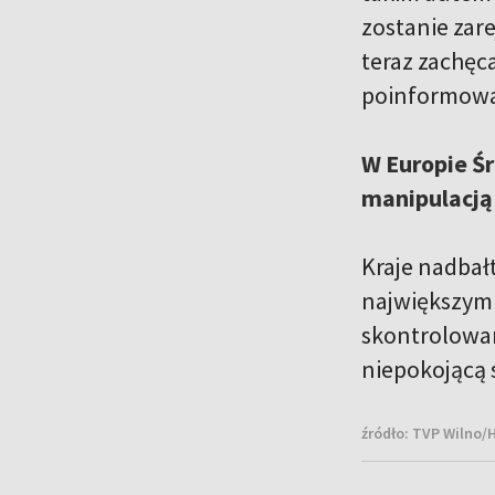
zostanie zar
teraz zachęca
poinformowan
W Europie Śr
manipulacją 
Kraje nadbał
największym
skontrolowan
niepokojącą s
źródło:
TVP Wilno/H