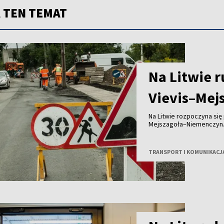
 TEN TEMAT
Na Litwie 
Vievis–Mej
Na Litwie rozpoczyna się 
Mejszagoła–Niemenczyn.
odcinki trasy o łącznej 
Lietuva”.
TRANSPORT I KOMUNIKACJ