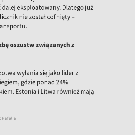
 dalej eksploatowany. Dlatego już
icznik nie został cofnięty –
ransportu.
czbę oszustw związanych z
twa wyłania się jako lider z
iegiem, gdzie ponad 24%
iem. Estonia i Litwa również mają
z Hafalia