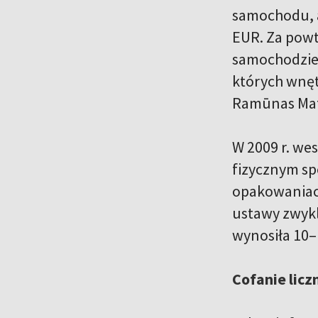
samochodu, a
EUR. Za powt
samochodzie 
których wnęt
Ramūnas Mato
W 2009 r. we
fizycznym s
opakowaniach
ustawy zwykl
wynosiła 10
Cofanie licz