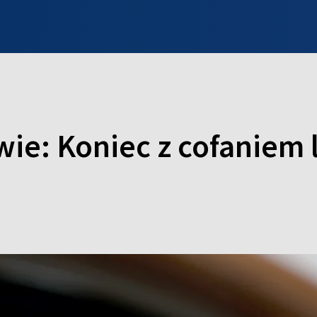
INFO WILNO
WILNO NA DZIEŃ DOBRY
PROGRAMY
ZGŁOŚ
ie: Koniec z cofaniem 