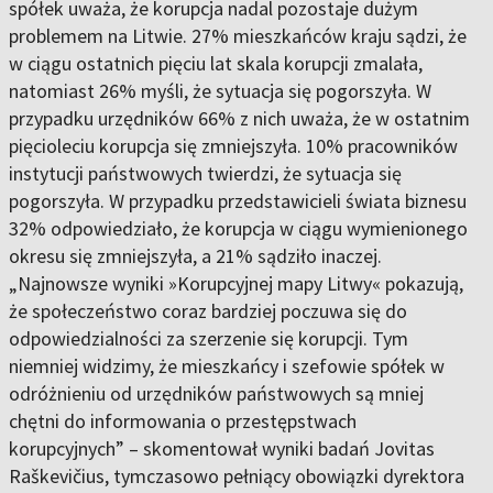
spółek uważa, że korupcja nadal pozostaje dużym
problemem na Litwie. 27% mieszkańców kraju sądzi, że
w ciągu ostatnich pięciu lat skala korupcji zmalała,
natomiast 26% myśli, że sytuacja się pogorszyła. W
przypadku urzędników 66% z nich uważa, że w ostatnim
pięcioleciu korupcja się zmniejszyła. 10% pracowników
instytucji państwowych twierdzi, że sytuacja się
pogorszyła. W przypadku przedstawicieli świata biznesu
32% odpowiedziało, że korupcja w ciągu wymienionego
okresu się zmniejszyła, a 21% sądziło inaczej.
„Najnowsze wyniki »Korupcyjnej mapy Litwy« pokazują,
że społeczeństwo coraz bardziej poczuwa się do
odpowiedzialności za szerzenie się korupcji. Tym
niemniej widzimy, że mieszkańcy i szefowie spółek w
odróżnieniu od urzędników państwowych są mniej
chętni do informowania o przestępstwach
korupcyjnych” – skomentował wyniki badań Jovitas
Raškevičius, tymczasowo pełniący obowiązki dyrektora