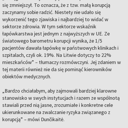
się zmniejszył. To oznacza, że z tzw. małą korupcją
zaczynamy sobie radzić. Niestety nie udało się
wykorzenić tego zjawiska i najbardziej to widać w
sektorze zdrowia. W tym sektorze wskaźnik
łapówkarstwa jest jednym z najwyższych w UE. Ze
światowego barometru korupcji wynika, że 1/5
pacjentów dawała łapówkę w państwowych klinikach i
szpitalach, czyli ok. 19%. Na Litwie dotyczy to 22%
mieszkańców” – tłumaczy rozmówczyni. Jej zdaniem w
tej materii również nie da się pominąć kierowników
obiektów medycznych.
„Bardzo chciałabym, aby zajmowali bardziej klarowne
stanowisko w swych instytucjach i razem ze wspólnotą
stawiali przed nią jasne, zrozumiałe i konkretne cele
ukierunkowane na zwalczanie ryzyka związanego z
korupcją” – mówi Dunčikaitė.