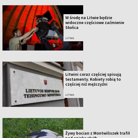
W środę na Litwie będzie
widoczne częściowe zaćmienie
Słońca
LITWA
Litwini coraz częściej spisują
testamenty. Kobiety robią to
częściej niż mężczyźni
LITWA
Żywy bocian z Montwiliszek trafił
pod opiekę służb