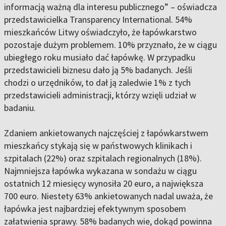
informacją ważną dla interesu publicznego” – oświadcza
przedstawicielka Transparency International. 54%
mieszkańców Litwy oświadczyło, że łapówkarstwo
pozostaje dużym problemem. 10% przyznało, że w ciągu
ubiegłego roku musiało dać łapówkę. W przypadku
przedstawicieli biznesu dało ją 5% badanych. Jeśli
chodzi o urzędników, to dał ją zaledwie 1% z tych
przedstawicieli administracji, którzy wzięli udział w
badaniu.
Zdaniem ankietowanych najczęściej z łapówkarstwem
mieszkańcy stykają się w państwowych klinikach i
szpitalach (22%) oraz szpitalach regionalnych (18%).
Najmniejsza łapówka wykazana w sondażu w ciągu
ostatnich 12 miesięcy wynosiła 20 euro, a największa
700 euro. Niestety 63% ankietowanych nadal uważa, że
łapówka jest najbardziej efektywnym sposobem
załatwienia sprawy. 58% badanych wie, dokąd powinna