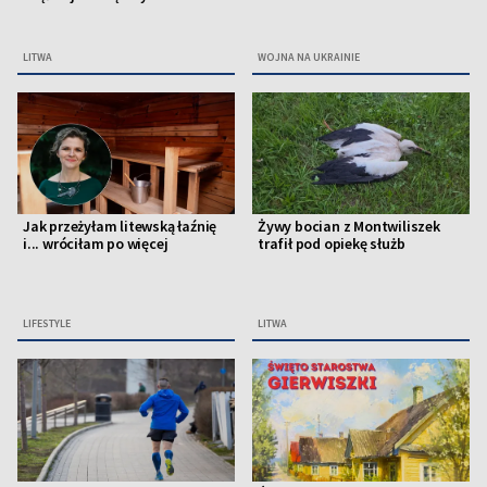
LITWA
WOJNA NA UKRAINIE
Jak przeżyłam litewską łaźnię
Żywy bocian z Montwiliszek
i... wróciłam po więcej
trafił pod opiekę służb
LIFESTYLE
LITWA