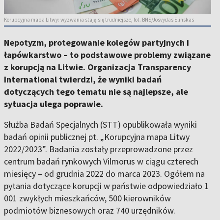
Korupcyjna mapa Litwy: wyzwania stają się trudniejsze, fot. BNS/Josvydas Elinskas
Nepotyzm, protegowanie kolegów partyjnych i
łapówkarstwo – to podstawowe problemy związane
z korupcją na Litwie. Organizacja Transparency
International twierdzi, że wyniki badań
dotyczących tego tematu nie są najlepsze, ale
sytuacja ulega poprawie.
Służba Badań Specjalnych (STT) opublikowała wyniki
badań opinii publicznej pt. „Korupcyjna mapa Litwy
2022/2023”. Badania zostały przeprowadzone przez
centrum badań rynkowych Vilmorus w ciągu czterech
miesięcy – od grudnia 2022 do marca 2023. Ogółem na
pytania dotyczące korupcji w państwie odpowiedziało 1
001 zwykłych mieszkańców, 500 kierowników
podmiotów biznesowych oraz 740 urzędników.