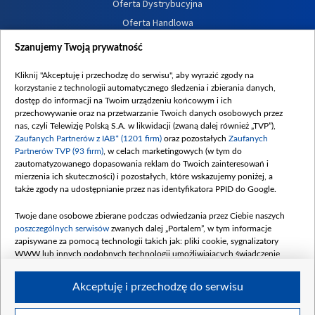
Oferta Dystrybucyjna
Oferta Handlowa
Dostępność
Szanujemy Twoją prywatność
Moje zgody
Kliknij "Akceptuję i przechodzę do serwisu", aby wyrazić zgody na
Procedura zgłoszeń wewnętrznych
korzystanie z technologii automatycznego śledzenia i zbierania danych,
dostęp do informacji na Twoim urządzeniu końcowym i ich
przechowywanie oraz na przetwarzanie Twoich danych osobowych przez
nas, czyli Telewizję Polską S.A. w likwidacji (zwaną dalej również „TVP”),
Zaufanych Partnerów z IAB* (1201 firm)
oraz pozostałych
Zaufanych
Partnerów TVP (93 firm)
, w celach marketingowych (w tym do
zautomatyzowanego dopasowania reklam do Twoich zainteresowań i
mierzenia ich skuteczności) i pozostałych, które wskazujemy poniżej, a
także zgody na udostępnianie przez nas identyfikatora PPID do Google.
Twoje dane osobowe zbierane podczas odwiedzania przez Ciebie naszych
poszczególnych serwisów
zwanych dalej „Portalem”, w tym informacje
zapisywane za pomocą technologii takich jak: pliki cookie, sygnalizatory
WWW lub innych podobnych technologii umożliwiających świadczenie
dopasowanych i bezpiecznych usług, personalizację treści oraz reklam,
udostępnianie funkcji mediów społecznościowych oraz analizowanie ruchu
Akceptuję i przechodzę do serwisu
w Internecie.