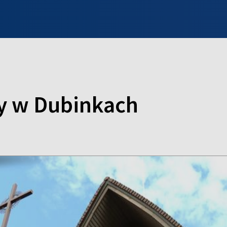
INFO WILNO
WILNO NA DZIEŃ DOBRY
PROGRAMY
ZGŁOŚ
y w Dubinkach