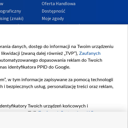
ów
Oferta Handlowa
tograficzny
Dostępność
sing (znaki)
Moje zgody
Prywatności
Procedura zgłoszeń
wewnętrznych
przeciwdziałania
m i korupcji
ierania danych, dostęp do informacji na Twoim urządzeniu
likwidacji (zwaną dalej również „TVP”),
Zaufanych
zautomatyzowanego dopasowania reklam do Twoich
 nas identyfikatora PPID do Google.
em”, w tym informacje zapisywane za pomocą technologii
 bezpiecznych usług, personalizację treści oraz reklam,
, identyfikatory Twoich urządzeń końcowych i
twarzane przez TVP,
Zaufanych Partnerów z IAB
oraz
zeniu lub dostęp do nich, wyboru podstawowych reklam,
reści, wyboru spersonalizowanych treści, pomiaru