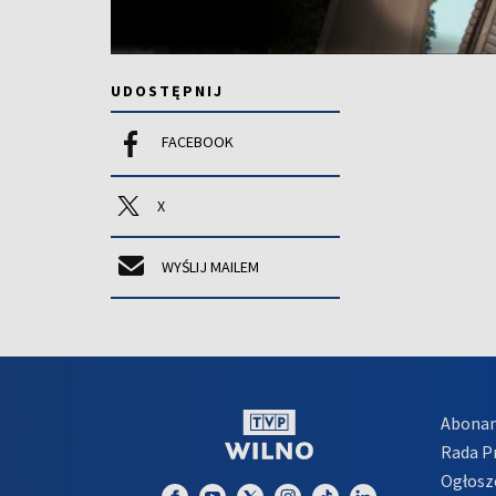
UDOSTĘPNIJ
FACEBOOK
X
WYŚLIJ MAILEM
Abona
Rada 
Ogłosz