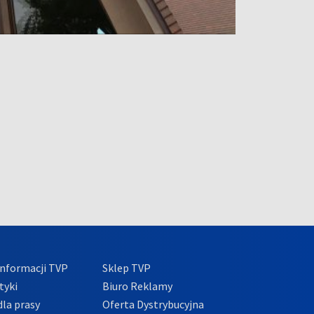
nformacji TVP
Sklep TVP
tyki
Biuro Reklamy
la prasy
Oferta Dystrybucyjna