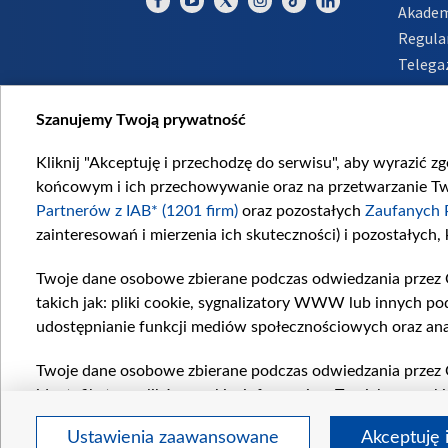
Akadem
Regula
Telega
Inform
Szanujemy Twoją prywatność
Kliknij "Akceptuję i przechodzę do serwisu", aby wyrazić z
końcowym i ich przechowywanie oraz na przetwarzanie Twoi
Partnerów z IAB* (1201 firm)
oraz pozostałych
Zaufanych 
zainteresowań i mierzenia ich skuteczności) i pozostałych,
Twoje dane osobowe zbierane podczas odwiedzania przez 
takich jak: pliki cookie, sygnalizatory WWW lub innych po
udostępnianie funkcji mediów społecznościowych oraz ana
Twoje dane osobowe zbierane podczas odwiedzania przez 
identyfikatory plików cookie, informacje o Twoich wyszuk
pozostałych
Zaufanych Partnerów TVP
dla realizacji nas
Ustawienia zaawansowane
Akceptuję 
wyboru spersonalizowanych reklam, tworzenia profilu sper