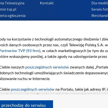
ia Telewizyjna
Kontakt
Dla medi
min tvp.pl
Serwis fo
zeta ogłoszenia
Merchandi
acje o nadawcy
Polityka 
Polityka 
nadużycio
gody na korzystanie z technologii automatycznego śledzenia i zb
ch danych osobowych przez nas, czyli Telewizję Polską S.A. w 
Partnerów TVP (93 firm)
, w celach marketingowych (w tym do 
 które wskazujemy poniżej, a także zgody na udostępnianie przez
Ciebie naszych
poszczególnych serwisów
zwanych dalej „Portal
dobnych technologii umożliwiających świadczenie dopasowanych i
lizowanie ruchu w Internecie.
Ciebie
poszczególnych serwisów
na Portalu, takie jak adresy IP
iwaniach w serwisach Portalu czy historia odwiedzin będą prze
tępujących celów i funkcji: przechowywania informacji na urząd
i przechodzę do serwisu
sonalizowanych reklam, tworzenia profilu spersonalizowanych t