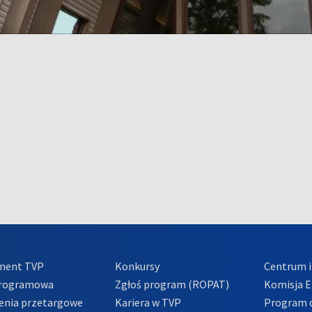
ment TVP
Konkursy
Centrum i
Programowa
Zgłoś program (ROPAT)
Komisja E
enia przetargowe
Kariera w TVP
Program d