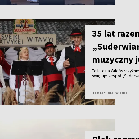
35 lat raze
„Suderwia
muzyczny j
To lato na Wileńszczyźni
świętuje zespół „Suderwia
TEMATY INFO WILNO