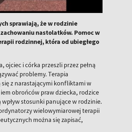
ych sprawiają, że w rodzinie
ię w zachowaniu nastolatków. Pomoc w
rapii rodzinnej, która od ubiegłego
 ojciec i córka przeszli przez pełną
iązywać problemy. Terapia
się z narastającymi konfliktami w
niem obrońców praw dziecka, rodzice
 wpływ stosunki panujące w rodzinie.
ordynatorzy wielowymiarowej terapii
apeutycznych można się zapisać,