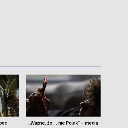
ególną rolę w białoruskim ruchu prodemokratycznym
bec
„Ważne, że… nie Polak” – media