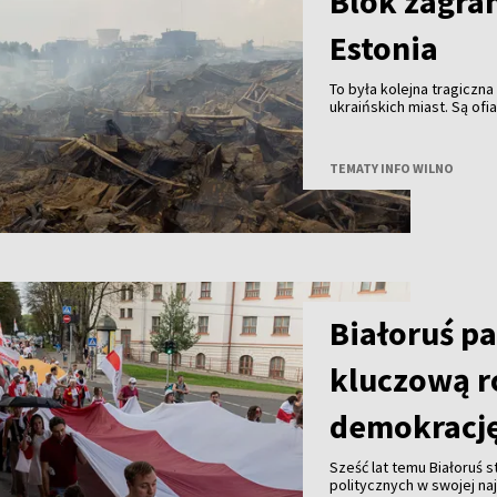
Blok zagran
Estonia
To była kolejna tragiczna
ukraińskich miast. Są ofi
TEMATY INFO WILNO
Białoruś p
kluczową r
demokracj
Sześć lat temu Białoruś 
politycznych w swojej na