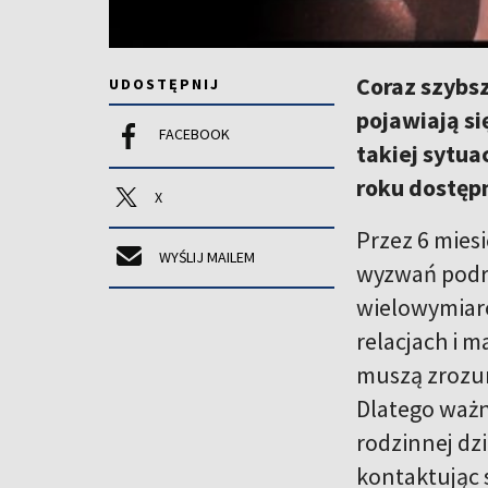
Coraz szybsz
UDOSTĘPNIJ
pojawiają si
FACEBOOK
takiej sytua
roku dostępn
X
Przez 6 miesi
WYŚLIJ MAILEM
wyzwań podró
wielowymiaro
relacjach i 
muszą zrozum
Dlatego ważn
rodzinnej dzi
kontaktując 