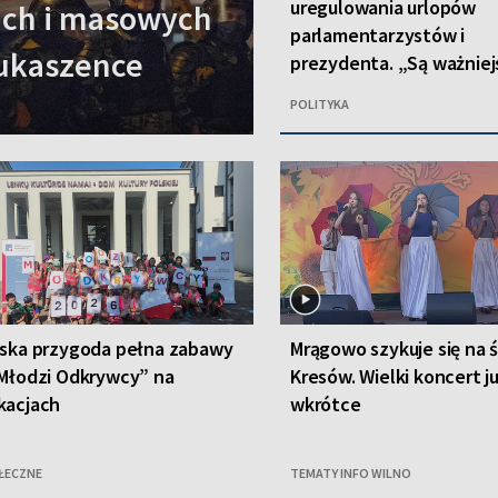
uregulowania urlopów
rach i masowych
parlamentarzystów i
Łukaszence
prezydenta. „Są ważniej
kwestie”
POLITYKA
lska przygoda pełna zabawy
Mrągowo szykuje się na 
Młodzi Odkrywcy” na
Kresów. Wielki koncert j
kacjach
wkrótce
ŁECZNE
TEMATY INFO WILNO