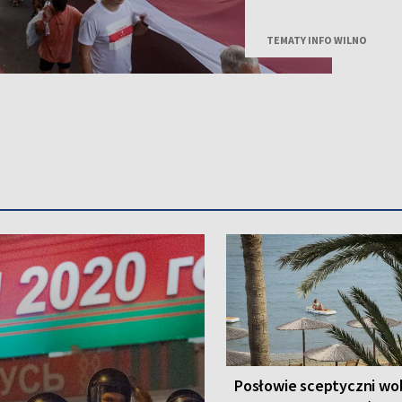
jest wciąż żywa, a szcz
odegrały kobiety.
TEMATY INFO WILNO
Posłowie sceptyczni wo