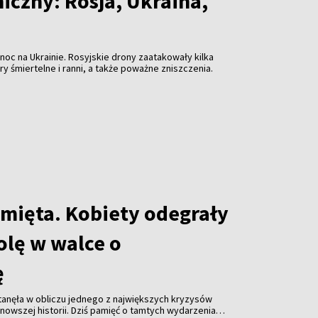
iczny: Rosja, Ukraina,
 noc na Ukrainie. Rosyjskie drony zaatakowały kilka
ary śmiertelne i ranni, a także poważne zniszczenia.
amięta. Kobiety odegrały
olę w walce o
ę
stanęła w obliczu jednego z największych kryzysów
jnowszej historii. Dziś pamięć o tamtych wydarzeniach