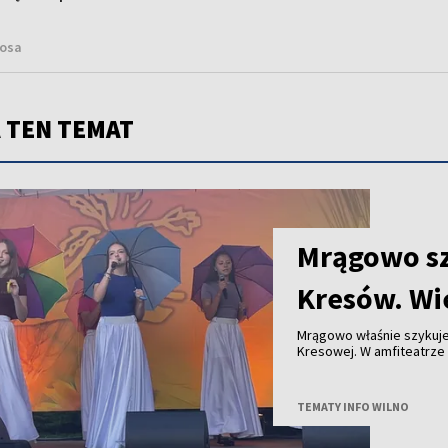
Kosa
 TEN TEMAT
Mrągowo sz
Kresów. Wie
Mrągowo właśnie szykuje 
Kresowej. W amfiteatrze 
Białorusi i Litwy.
TEMATY INFO WILNO