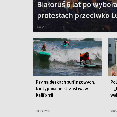
Białoruś 6 lat po wybo
protestach przeciwko 
ŚWIAT
Psy na deskach surfingowych.
Po
Nietypowe mistrzostwa w
– „
Kalifornii
wa
LIFESTYLE
SPO