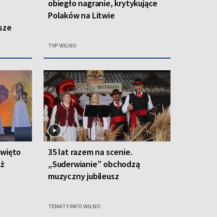
obiegło nagranie, krytykujące
Polaków na Litwie
sze
TVP WILNO
święto
35 lat razem na scenie.
uż
„Suderwianie” obchodzą
muzyczny jubileusz
TEMATY INFO WILNO