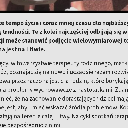
e tempo życia i coraz mniej czasu dla najbliższ
ę trudności. Te z kolei najczęściej odbijają s
cji może stanowić podjęcie wielowymiarowej te
a jest na Litwie.
ęcy, w towarzystwie terapeuty rodzinnego, matka,
ż, poznając się na nowo i ucząc się razem rozw
wa przeznaczona jest dla rodzin, które borykają 
mają problemy wychowawcze z nastolatkami. Zda
ieć, że na zachowanie dorastających dzieci mają
e jest, aby umieć wskazać źródła problemów. Ko
ałają na terenie całej Litwy. Na cykl spotkań ter
się bezpośrednio z nimi.