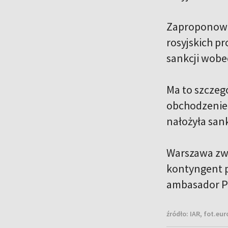
Zaproponował
rosyjskich p
sankcji wobe
Ma to szczegó
obchodzeniem
nałożyła san
Warszawa zwr
kontyngent p
ambasador Po
źródło:
IAR, fot.eu