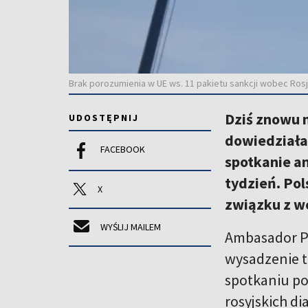
Brak porozumienia w UE ws. 11 pakietu sankcji wobec Ros
Dziś znowu n
UDOSTĘPNIJ
dowiedziała
FACEBOOK
spotkanie a
tydzień. Pol
X
związku z w
WYŚLIJ MAILEM
Ambasador Po
wysadzenie t
spotkaniu po
rosyjskich di