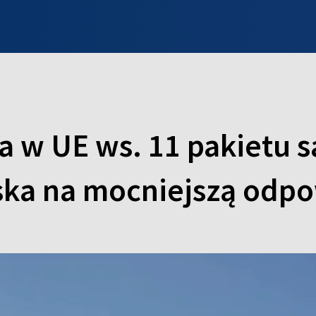
INFO WILNO
WILNO NA DZIEŃ DOBRY
PROGRAMY
ZGŁOŚ
 w UE ws. 11 pakietu 
iska na mocniejszą odp