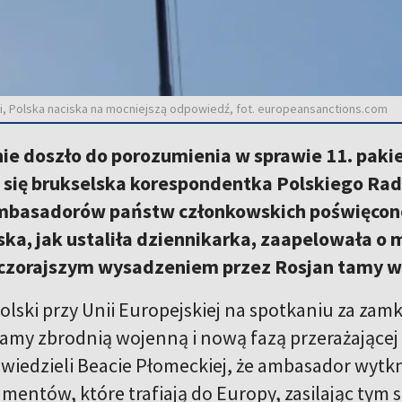
ji, Polska naciska na mocniejszą odpowiedź, fot. europeansanctions.com
ie doszło do porozumienia w sprawie 11. pakie
 się brukselska korespondentka Polskiego Rad
mbasadorów państw członkowskich poświęcone 
ska, jak ustaliła dziennikarka, zaapelowała o
czorajszym wysadzeniem przez Rosjan tamy 
lski przy Unii Europejskiej na spotkaniu za zam
amy zbrodnią wojenną i nową fazą przerażającej 
wiedzieli Beacie Płomeckiej, że ambasador wytkn
amentów, które trafiają do Europy, zasilając tym