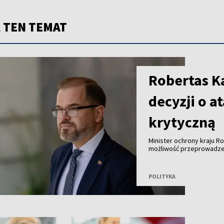
 TEN TEMAT
Robertas Ka
decyzji o a
krytyczną
Minister ochrony kraju R
możliwość przeprowadzeni
Bałtyckim z wykorzystani
konkretnej decyzji.
POLITYKA