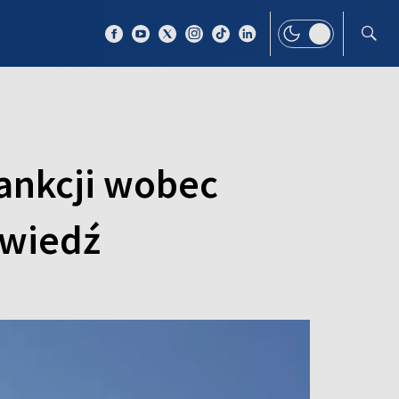
 TEMAT
WIĘCEJ
sankcji wobec
owiedź