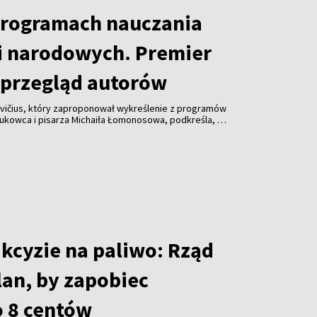
programach nauczania
i narodowych. Premier
przegląd autorów
vičius, który zaproponował wykreślenie z programów
aukowca i pisarza Michaiła Łomonosowa, podkreśla, że
lądu również innych autorów.
akcyzie na paliwo: Rząd
lan, by zapobiec
 8 centów