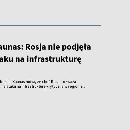
unas: Rosja nie podjęła
taku na infrastrukturę
obertas Kaunas mówi, że choć Rosja rozważa
a ataku na infrastrukturę krytyczną w regionie
em ukraińskich dronów, nie ma w tej sprawie