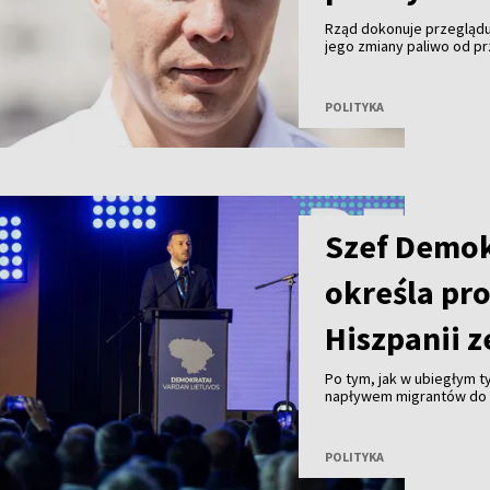
Rząd dokonuje przeglądu
jego zmiany paliwo od pr
premier Mindaugas Sinkev
POLITYKA
Szef Demo
określa pr
Hiszpanii z
Po tym, jak w ubiegłym 
napływem migrantów do 
Ceuta, lider rządzących D
pojawiające się w Unii E
strefy Schengen są prze
POLITYKA