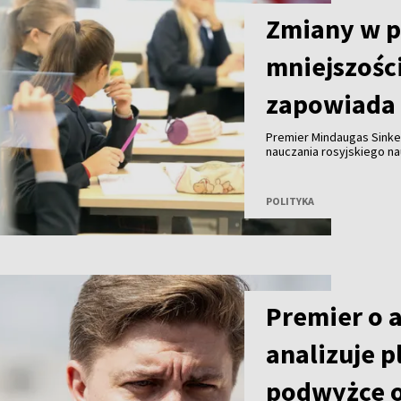
Zmiany w 
mniejszośc
zapowiada 
Premier Mindaugas Sinke
nauczania rosyjskiego n
eksperci dokonają przeg
POLITYKA
Premier o 
analizuje p
podwyżce o