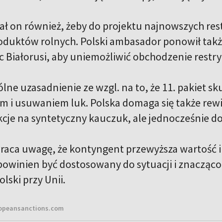
 on również, żeby do projektu najnowszych rest
roduktów rolnych. Polski ambasador ponowił także
c Białorusi, aby uniemożliwić obchodzenie restry
lne uzasadnienie ze wzgl. na to, że 11. pakiet sk
 i usuwaniem luk. Polska domaga się także rewiz
kcje na syntetyczny kauczuk, ale jednocześnie d
aca uwagę, że kontyngent przewyższa wartość i
owinien być dostosowany do sytuacji i znacząco
lski przy Unii.
ropeansanctions.com