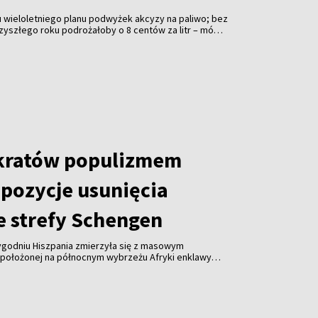
 wieloletniego planu podwyżek akcyzy na paliwo; bez
zyszłego roku podrożałoby o 8 centów za litr – mówi
ičius.
kratów populizmem
opozycje usunięcia
e strefy Schengen
tygodniu Hiszpania zmierzyła się z masowym
położonej na północnym wybrzeżu Afryki enklawy
emokratów, Virginijus Sinkevičius, stwierdził, że
uropejskiej wezwania do wykluczenia Hiszpanii ze
jawem populizmu.