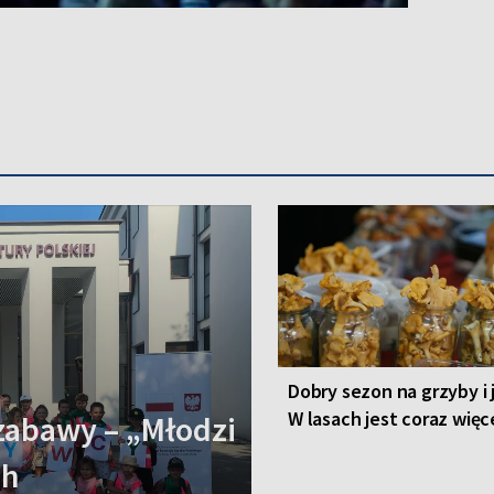
Dobry sezon na grzyby i 
W lasach jest coraz więc
zabawy – „Młodzi
ch