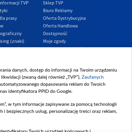
nformacji TVP
Sklep TVP
tyki
Biuro Reklamy
la prasy
Oferta Dystrybucyjna
ów
Oferta Handlowa
tograficzny
Dostępność
sing (znaki)
Moje zgody
Prywatności
Procedura zgłoszeń
wewnętrznych
przeciwdziałania
m i korupcji
ierania danych, dostęp do informacji na Twoim urządzeniu
likwidacji (zwaną dalej również „TVP”),
Zaufanych
zautomatyzowanego dopasowania reklam do Twoich
 nas identyfikatora PPID do Google.
em”, w tym informacje zapisywane za pomocą technologii
 bezpiecznych usług, personalizację treści oraz reklam,
, identyfikatory Twoich urządzeń końcowych i