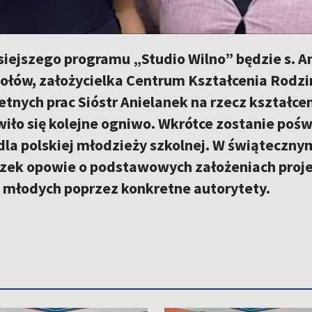
siejszego programu „Studio Wilno” będzie s. 
iołów, założycielka Centrum Kształcenia Rodz
etnych prac Sióstr Anielanek na rzecz kształcen
wiło się kolejne ogniwo. Wkrótce zostanie pośw
la polskiej młodzieży szkolnej. W świąteczny
czek opowie o podstawowych założeniach projek
młodych poprzez konkretne autorytety.