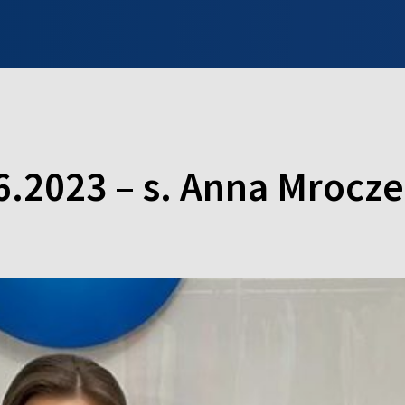
INFO WILNO
WILNO NA DZIEŃ DOBRY
PROGRAMY
ZGŁOŚ
6.2023 – s. Anna Mrocz