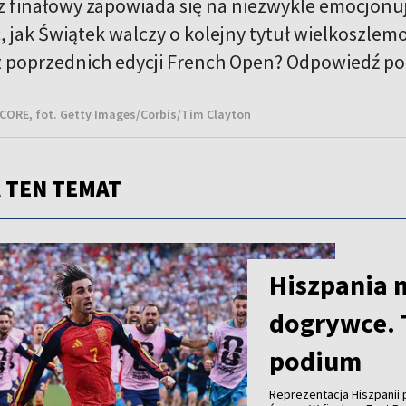
 finałowy zapowiada się na niezwykle emocjonują
, jak Świątek walczy o kolejny tytuł wielkoszlem
z poprzednich edycji French Open? Odpowiedź p
ORE, fot. Getty Images/Corbis/Tim Clayton
 TEN TEMAT
Hiszpania 
dogrywce. 
podium
Reprezentacja Hiszpanii p