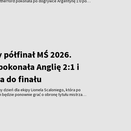
Rutherford pokonała po dogrywce Argentynę 1:0 po
eremonię wręczenia trofeum przyćmiło jednak
SA Donalda Trumpa, który – podobnie jak przed
ubowych Mistrzostw Świata – nie chciał opuścić
 półfinał MŚ 2026.
okonała Anglię 2:1 i
 do finału
y dzień dla ekipy Lionela Scaloniego, która po
h będzie ponownie grać o obronę tytułu mistrza
ński portal Pagina12. Argentyna pokonała Anglię 2:1 w
trzostw świata, który został rozegrany w Atlancie, co
nale. Zagra w nim w niedzielę z Hiszpanią. Dzień
a zmierzą się w meczu o trzecie miejsce.