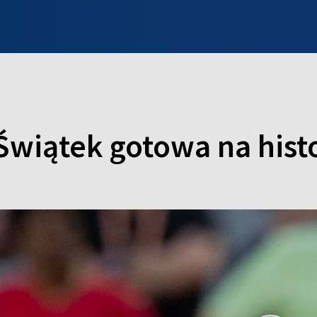
INFO WILNO
WILNO NA DZIEŃ DOBRY
PROGRAMY
ZGŁOŚ
Świątek gotowa na histo