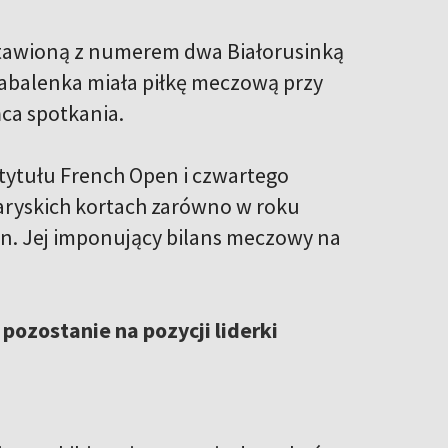
tawioną z numerem dwa Białorusinką
e Sabalenka miała piłkę meczową przy
ńca spotkania.
 tytułu French Open i czwartego
aryskich kortach zarówno w roku
en. Jej imponujący bilans meczowy na
ozostanie na pozycji liderki