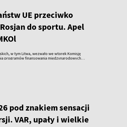
aństw UE przeciwko
Rosjan do sportu. Apel
 MKOl
skich, w tym Litwa, wezwało we wtorek Komisję
nia programów finansowania międzynarodowych
które dopuszczają rosyjskich i białoruskich
w zawodach.
26 pod znakiem sensacji
sji. VAR, upały i wielkie