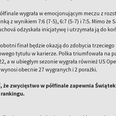
ółfinale wygrała w emocjonującym meczu z rozs
ką z wynikiem 7:6 (7-5), 6:7 (5-7) i 7:5. Mimo ż
uchová odzyskała inicjatywę i utrzymała ją do ko
sobotni finał będzie okazją do zdobycia trzeciego
wego tytułu w karierze. Polka triumfowała na p
2022, a w ubiegłym sezonie wygrała również US Op
wynosi obecnie 27 wygranych i 2 porażki.
 że zwycięstwo w półfinale zapewnia Świątek p
rankingu.