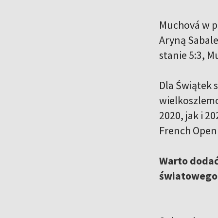
Muchová w p
Aryną Sabalen
stanie 5:3, M
Dla Świątek 
wielkoszlemo
2020, jak i 
French Open 
Warto dodać,
światowego 