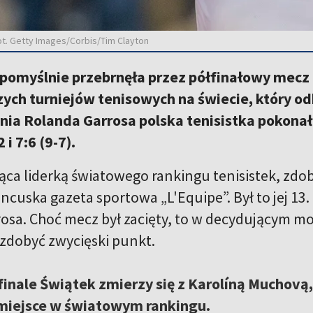
fot. Getty Images/Corbis/Tim Clayton
 pomyślnie przebrnęła przez półfinałowy mecz
ych turniejów tenisowych na świecie, który od
nia Rolanda Garrosa polska tenisistka pokonał
i 7:6 (9-7).
ąca liderką światowego rankingu tenisistek, zdob
ncuska gazeta sportowa „L'Equipe”. Był to jej 13.
osa. Choć mecz był zacięty, to w decydującym m
 zdobyć zwycięski punkt.
inale Świątek zmierzy się z Karolíną Muchovą,
 miejsce w światowym rankingu.