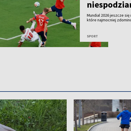
niespodzia
Mundial 2026 jeszcze się
które najmocniej zdomin
emocji dużo mówi się o o
nowych rozwiązaniach w
bohaterach tej edycji.
SPORT