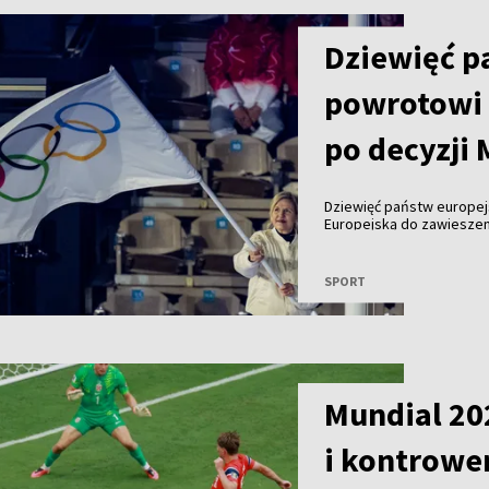
Dziewięć p
powrotowi 
po decyzji
Dziewięć państw europej
Europejską do zawiesze
organizacji sportowych, 
sportowców do udziału 
SPORT
Mundial 20
i kontrower