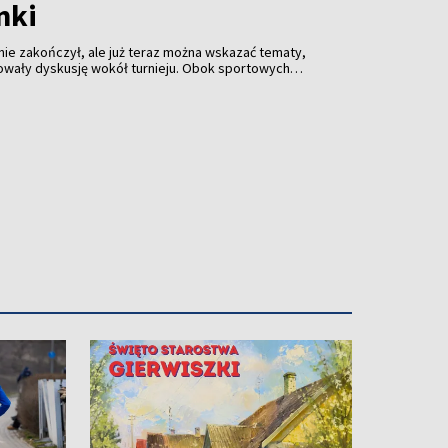
nki
 nie zakończył, ale już teraz można wskazać tematy,
owały dyskusję wokół turnieju. Obok sportowych
rganizacji mistrzostw, decyzjach sędziowskich,
prowadzonych przez FIFA oraz niespodziewanych