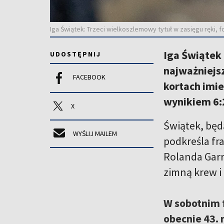
Iga Świątek: Trzeci wielkoszlemowy tytuł w zasięgu ręki, 
Iga Świątek
UDOSTĘPNIJ
najważniejsz
FACEBOOK
kortach imie
wynikiem 6:2 
X
Świątek, będ
WYŚLIJ MAILEM
podkreśla fra
Rolanda Garr
zimną krew i
W sobotnim f
obecnie 43.