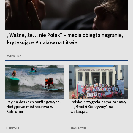
„Ważne, że… nie Polak” – media obiegło nagranie,
krytykujące Polaków na Litwie
TVP WILNO
Psy na deskach surfingowych.
Polska przygoda pełna zabawy
Nietypowe mistrzostwa w
– „Młodzi Odkrywcy” na
Kalifornii
wakacjach
LIFESTYLE
SPOŁECZNE