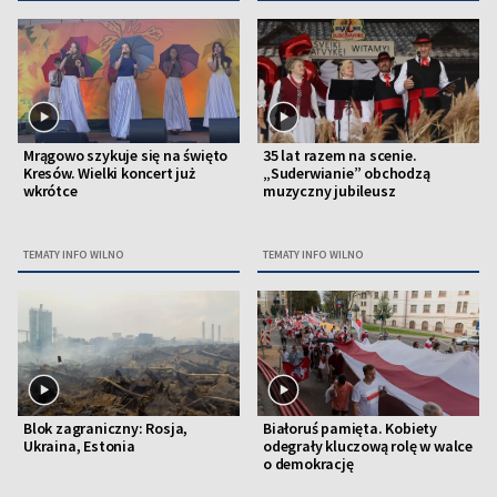
Mrągowo szykuje się na święto
35 lat razem na scenie.
Kresów. Wielki koncert już
„Suderwianie” obchodzą
wkrótce
muzyczny jubileusz
TEMATY INFO WILNO
TEMATY INFO WILNO
Blok zagraniczny: Rosja,
Białoruś pamięta. Kobiety
Ukraina, Estonia
odegrały kluczową rolę w walce
o demokrację