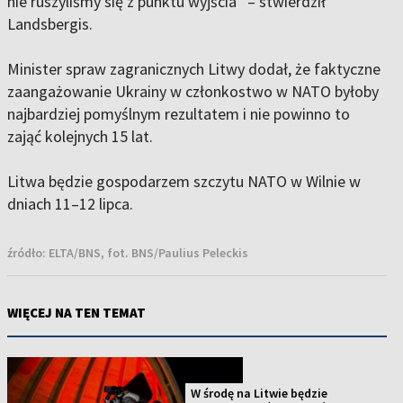
nie ruszyliśmy się z punktu wyjścia” – stwierdził
Landsbergis.
Minister spraw zagranicznych Litwy dodał, że faktyczne
zaangażowanie Ukrainy w członkostwo w NATO byłoby
najbardziej pomyślnym rezultatem i nie powinno to
zająć kolejnych 15 lat.
Litwa będzie gospodarzem szczytu NATO w Wilnie w
dniach 11–12 lipca.
źródło:
ELTA/BNS, fot. BNS/Paulius Peleckis
WIĘCEJ NA TEN TEMAT
W środę na Litwie będzie