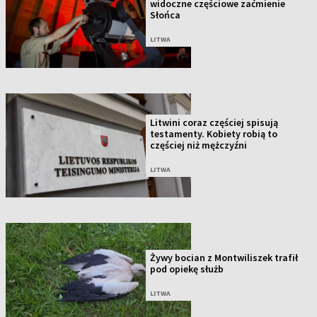
widoczne częściowe zaćmienie
Słońca
LITWA
Litwini coraz częściej spisują
testamenty. Kobiety robią to
częściej niż mężczyźni
LITWA
Żywy bocian z Montwiliszek trafił
pod opiekę służb
LITWA