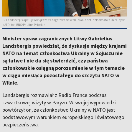
G. Landsbergis apeluje o większe zaangażowanie w działania dot. członkostwa Ukrainy w
NATO, fot. BNS/Paulius Peleckis
Minister spraw zagranicznych Litwy Gabrielius
Landsbergis powiedział, że dyskusje między krajami
NATO na temat członkostwa Ukrainy w Sojuszu nie
są łatwe i nie da się stwierdzić, czy państwa
członkowskie osiągną porozumienie w tym temacie
w ciągu miesiąca pozostałego do szczytu NATO w
Wilnie.
Landsbergis rozmawiał z Radio France podczas
czwartkowej wizyty w Paryżu. W swojej wypowiedzi
powtórzył on, że członkostwo Ukrainy w NATO jest
podstawowym warunkiem europejskiego i światowego
bezpieczeństwa.