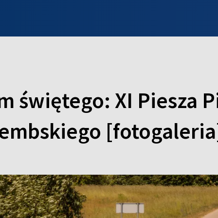
INFO WILNO
WILNO NA DZIEŃ DOBRY
PROGRAMY
ZGŁOŚ
m świętego: XI Piesza 
embskiego [fotogaleria