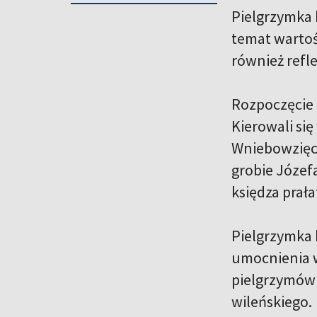
Pielgrzymka 
temat wartoś
również refl
Rozpoczęcie p
Kierowali się
Wniebowzięci
grobie Józef
księdza prał
Pielgrzymka b
umocnienia w
pielgrzymów 
wileńskiego.