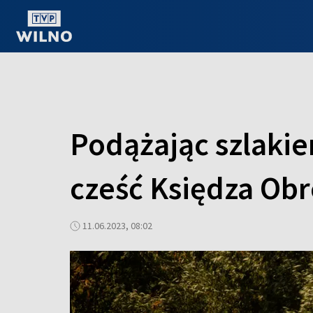
OGLĄDAJ ONLINE
Podążając szlakie
cześć Księdza Obr
11.06.2023, 08:02