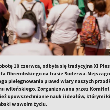
obotę 10 czerwca, odbyła się tradycyjna XI Pi
efa Obrembskiego na trasie Suderwa-Mejszagoł
ego pielęgnowania prawd wiary naszych przodk
jonu wileńskiego. Zorganizowana przez Komitet
ież upowszechnianie nauk i ideałów, którymi k
bski w swoim życiu.