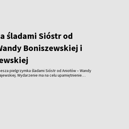
a śladami Sióstr od
Wandy Boniszewskiej i
ewskiej
piesza pielgrzymka śladami Sióstr od Aniołów – Wandy
ajewskiej. Wydarzenie ma na celu upamiętnienie
u sióstr oraz przybliżenie ich historii mieszkańcom