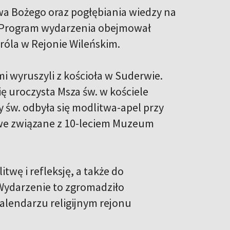
wa Bożego oraz pogłębiania wiedzy na
ia. Program wydarzenia obejmował
Króla w Rejonie Wileńskim.
mi wyruszyli z kościoła w Suderwie.
ię uroczysta Msza św. w kościele
 św. odbyła się modlitwa-apel przy
owe związane z 10-leciem Muzeum
twę i refleksję, a także do
 Wydarzenie to zgromadziło
alendarzu religijnym rejonu