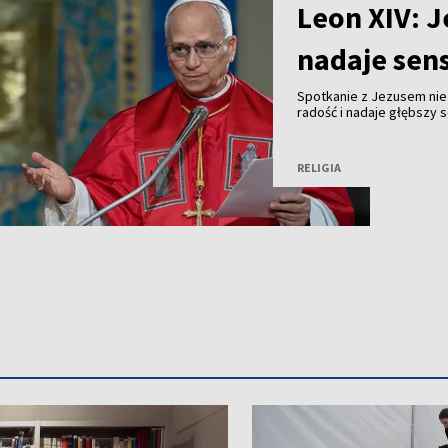
Leon XIV: J
nadaje sens
Spotkanie z Jezusem nie
radość i nadaje głębszy 
modlitwy Anioł Pański w 
RELIGIA