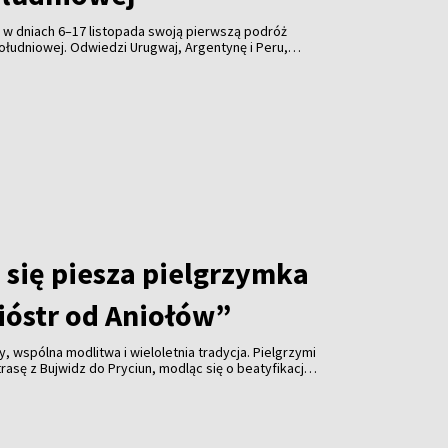
 w dniach 6–17 listopada swoją pierwszą podróż
łudniowej. Odwiedzi Urugwaj, Argentynę i Peru,
ił posługę misyjną i biskupią.
 się piesza pielgrzymka
ióstr od Aniołów”
, wspólna modlitwa i wieloletnia tradycja. Pielgrzymi
rasę z Bujwidz do Pryciun, modląc się o beatyfikację
y Boniszewskiej i Heleny Majewskiej. Na zakończenie
rzy kaplicy św. Ignacego Loyoli w Pryciunach.
 nasz fotoreporter Rafał Marcinkiewicz.