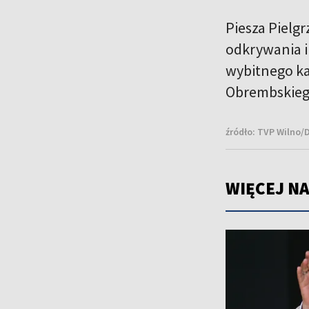
Piesza Pielg
odkrywania i
wybitnego ka
Obrembskieg
źródło:
TVP Wilno/D
WIĘCEJ NA