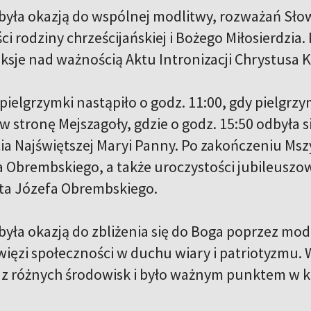
była okazją do wspólnej modlitwy, rozważań Sło
ci rodziny chrześcijańskiej i Bożego Miłosierdz
eksje nad ważnością Aktu Intronizacji Chrystusa 
ielgrzymki nastąpiło o godz. 11:00, gdy pielgrzy
 w stronę Mejszagoły, gdzie o godz. 15:50 odbyła s
a Najświętszej Maryi Panny. Po zakończeniu Mszy
a Obrembskiego, a także uroczystości jubileusz
ata Józefa Obrembskiego.
yła okazją do zbliżenia się do Boga poprzez modli
ięzi społeczności w duchu wiary i patriotyzmu.
z różnych środowisk i było ważnym punktem w k