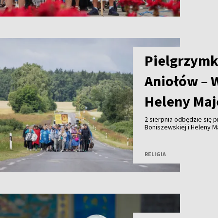
Pielgrzymk
Aniołów – 
Heleny Maj
2 sierpnia odbędzie się 
Boniszewskiej i Heleny M
duchowego dziedzictwa ob
Wileńszczyzny.
RELIGIA