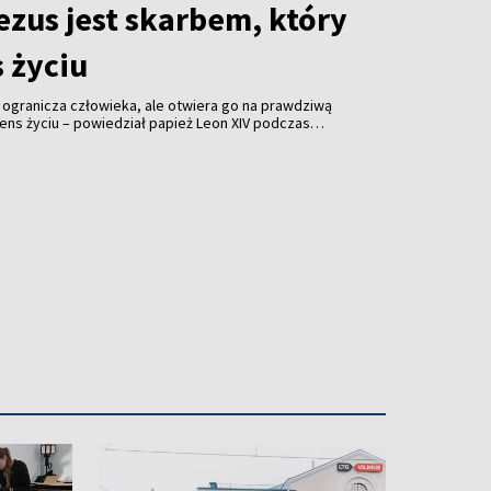
ezus jest skarbem, który
 życiu
 ogranicza człowieka, ale otwiera go na prawdziwą
sens życiu – powiedział papież Leon XIV podczas
Castel Gandolfo.