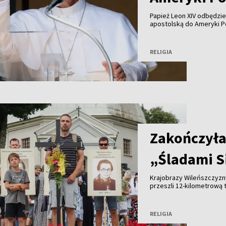
Papież Leon XIV odbędzie
apostolską do Ameryki Po
gdzie przez wiele lat pełn
RELIGIA
Zakończyła
„Śladami S
Krajobrazy Wileńszczyzny
przeszli 12-kilometrową t
Sióstr od Aniołów – Wand
odprawiono mszę świętą p
Pielgrzymom towarzyszył
RELIGIA