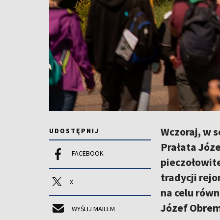
Wczoraj, w s
UDOSTĘPNIJ
Prałata Józ
FACEBOOK
pieczołowit
tradycji re
X
na celu równ
Józef Obrem
WYŚLIJ MAILEM