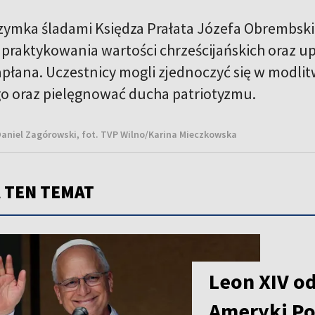
rzymka śladami Księdza Prałata Józefa Obrembsk
 praktykowania wartości chrześcijańskich oraz 
płana. Uczestnicy mogli zjednoczyć się w modlit
o oraz pielęgnować ducha patriotyzmu.
aniel Zagórowski, fot. TVP Wilno/Karina Mieczkowska
 TEN TEMAT
Leon XIV od
Ameryki Po