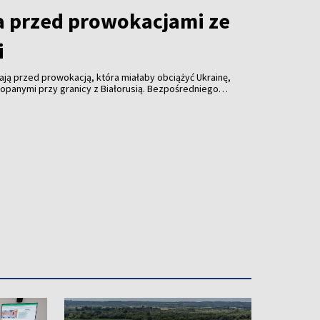
a przed prowokacjami ze
i
ają przed prowokacją, która miałaby obciążyć Ukrainę,
kopanymi przy granicy z Białorusią. Bezpośredniego
dnak przygotowania na sytuacje, w których reakcja
chmiast.