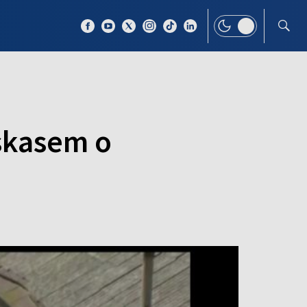
 TEMAT
WIĘCEJ
skasem o