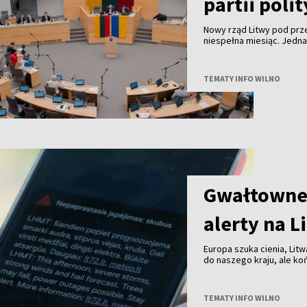
partii poli
Nowy rząd Litwy pod pr
niespełna miesiąc. Jedn
TEMATY INFO WILNO
Gwałtowne 
alerty na L
Europa szuka cienia, Litw
do naszego kraju, ale k
przechodzą już burze z 
TEMATY INFO WILNO