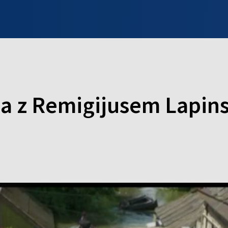
INFO WILNO
WILNO NA DZIEŃ DOBRY
PROGRAMY
ZGŁOŚ
a z Remigijusem Lapin