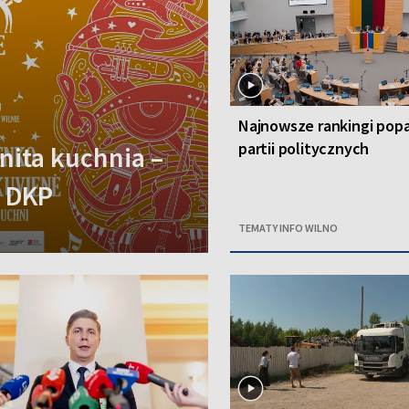
Najnowsze rankingi popa
partii politycznych
ita kuchnia –
y DKP
TEMATY INFO WILNO