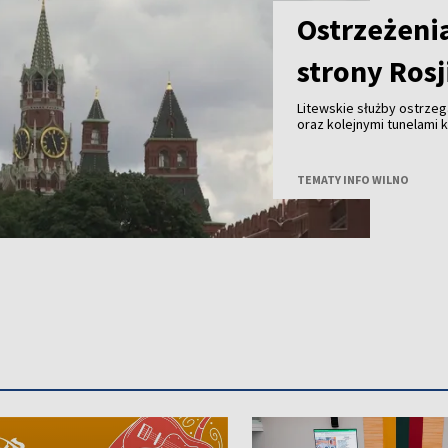
Ostrzeżeni
strony Rosj
Litewskie służby ostrzeg
oraz kolejnymi tunelami 
ataku dziś nie ma, są je
może być potrzebna naty
TEMATY INFO WILNO