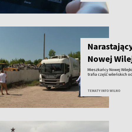
Narastając
Nowej Wile
Mieszkańcy Nowej Wilejki
trafia część wileńskich
zapowiedzianym spotkan
TEMATY INFO WILNO