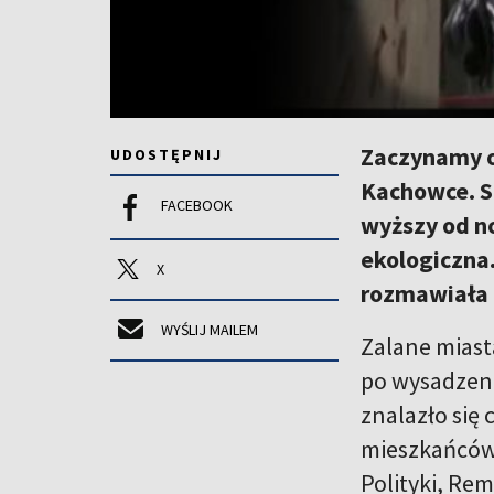
Zaczynamy o
UDOSTĘPNIJ
Kachowce. S
FACEBOOK
wyższy od n
ekologiczna.
X
rozmawiała 
WYŚLIJ MAILEM
Zalane miast
po wysadzeni
znalazło się 
mieszkańców 
Polityki, Re