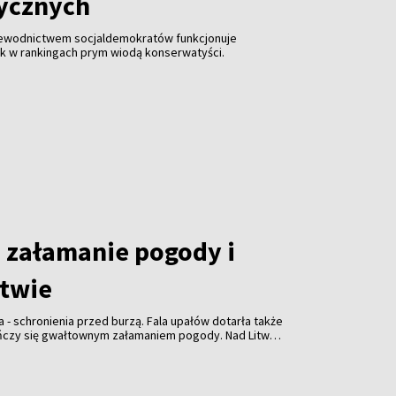
tycznych
zewodnictwem socjaldemokratów funkcjonuje
ak w rankingach prym wiodą konserwatyści.
załamanie pogody i
itwie
a - schronienia przed burzą. Fala upałów dotarła także
ończy się gwałtownym załamaniem pogody. Nad Litwą
ulewami, gradem i porywistym wiatrem.