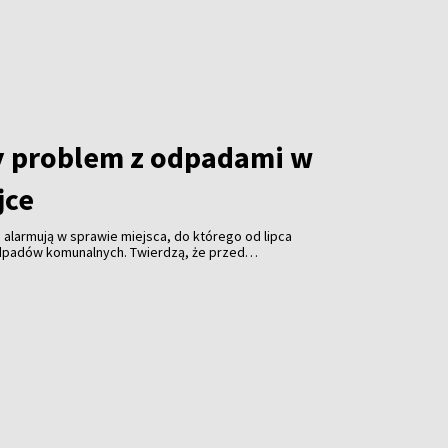
y problem z odpadami w
jce
 alarmują w sprawie miejsca, do którego od lipca
 odpadów komunalnych. Twierdzą, że przed
iem teren był porządkowany także w nocy.