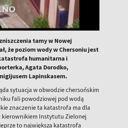
 zniszczenia tamy w Nowej
, że poziom wody w Chersoniu jest
katastrofa humanitarna i
eporterka, Agata Dorodko,
Remigijusem Lapinskasem.
ygląda sytuacja w obwodzie chersońskim
niku fali powodziowej pod wodą
akie znaczenie ta katastrofa ma dla
kierownikiem Instytutu Zielonej
eprze to największa katastrofa