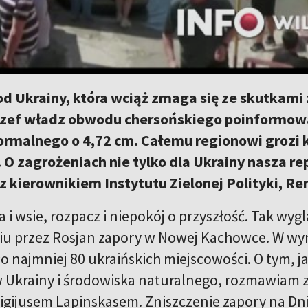
d Ukrainy, która wciąż zmaga się ze skutkami
zef władz obwodu chersońskiego poinformował
ormalnego o 4,72 cm. Całemu regionowi grozi 
 O zagrożeniach nie tylko dla Ukrainy nasza r
z kierownikiem Instytutu Zielonej Polityki, 
a i wsie, rozpacz i niepokój o przyszłość. Tak w
u przez Rosjan zapory w Nowej Kachowce. W wy
co najmniej 80 ukraińskich miejscowości. O tym, j
Ukrainy i środowiska naturalnego, rozmawiam z 
migijusem Lapinskasem. Zniszczenie zapory na Dni