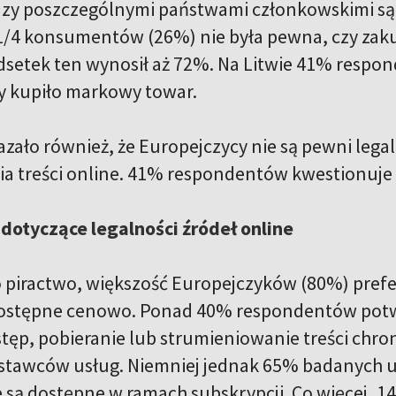
zy poszczególnymi państwami członkowskimi są z
 1/4 konsumentów (26%) nie była pewna, czy zaku
setek ten wynosił aż 72%. Na Litwie 41% respon
y kupiło markowy towar.
zało również, że Europejczycy nie są pewni legaln
ia treści online. 41% respondentów kwestionuje l
dotyczące legalności źródeł online
 o piractwo, większość Europejczyków (80%) prefer
 dostępne cenowo. Ponad 40% respondentów potwi
ostęp, pobieranie lub strumieniowanie treści ch
stawców usług. Niemniej jednak 65% badanych uw
nie są dostępne w ramach subskrypcji. Co więcej,