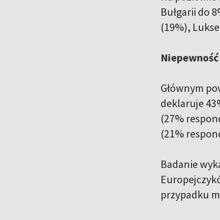
Bułgarii do 8
(19%), Luks
Niepewność 
Głównym powo
deklaruje 43
(27% respond
(21% respon
Badanie wyka
Europejczykó
przypadku mł