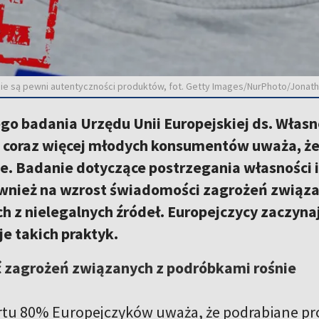
nie są pewni autentyczności produktów, fot. Getty Images/NurPhoto/Jonat
o badania Urzędu Unii Europejskiej ds. Własn
e coraz więcej młodych konsumentów uważa, ż
e. Badanie dotyczące postrzegania własności i
wnież na wzrost świadomości zagrożeń związan
h z nielegalnych źródeł. Europejczycy zaczyn
e takich praktyk.
zagrożeń związanych z podróbkami rośnie
tu 80% Europejczyków uważa, że podrabiane pro