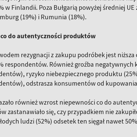
% w Finlandii. Poza Bułgarią powyżej średniej UE 
emburg (19%) i Rumunia (18%).
co do autentyczności produktów
dem rezygnacji z zakupu podróbek jest niższa 
% respondentów. Również groźba negatywnych kon
entów), ryzyko niebezpiecznego produktu (25%
dentów), odstrasza konsumentów od kupowania
zało również wzrost niepewności co do autenty
w zastanawiało się, czy przypadkiem nie zakupi
odych ludzi (52%) odsetek ten sięgał nawet 50%