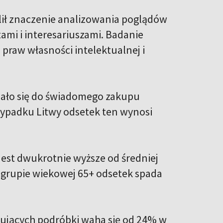
ił znaczenie analizowania poglądów
i i interesariuszami. Badanie
praw własności intelektualnej i
nało się do świadomego zakupu
zypadku Litwy odsetek ten wynosi
jest dwukrotnie wyższe od średniej
w grupie wiekowej 65+ odsetek spada
jących podróbki waha się od 24% w