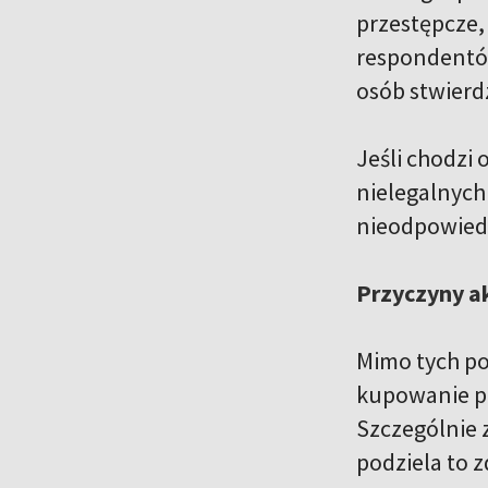
przestępcze, 
respondentów
osób stwierdz
Jeśli chodzi
nielegalnych 
nieodpowiedn
Przyczyny a
Mimo tych po
kupowanie po
Szczególnie 
podziela to z