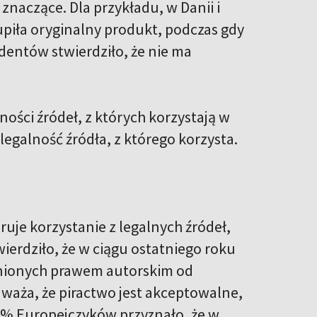
naczące. Dla przykładu, w Danii i
piła oryginalny produkt, podczas gdy
dentów stwierdziło, że nie ma
ości źródeł, z których korzystają w
egalność źródła, z którego korzysta.
uje korzystanie z legalnych źródeł,
erdziło, że w ciągu ostatniego roku
ronionych prawem autorskim od
aża, że piractwo jest akceptowalne,
 14% Europejczyków przyznało, że w