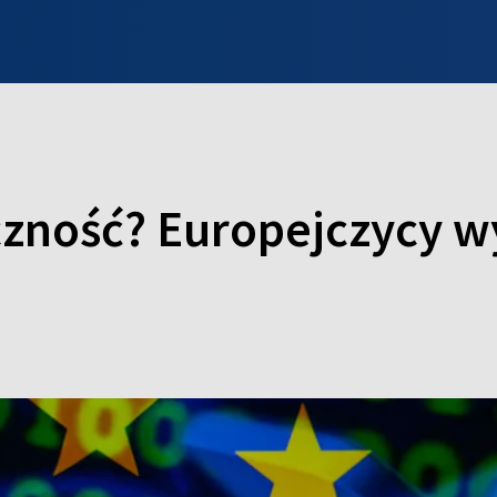
INFO WILNO
WILNO NA DZIEŃ DOBRY
PROGRAMY
ZGŁOŚ
czność? Europejczycy w