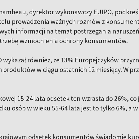
chambeau, dyrektor wykonawczy EUIPO, podkreśl
celu prowadzenia ważnych rozmów z konsumentam
wych informacji na temat postrzegania naruszeń 
otrzebę wzmocnienia ochrony konsumentów.
 wykazał również, że 13% Europejczyków przyz
 produktów w ciągu ostatnich 12 miesięcy. W pr
kowej 15-24 lata odsetek ten wzrasta do 26%, co 
dku osób w wieku 55-64 lata jest to tylko 6%, a 
 krajowym odsetek konsumentów świadomie kupu