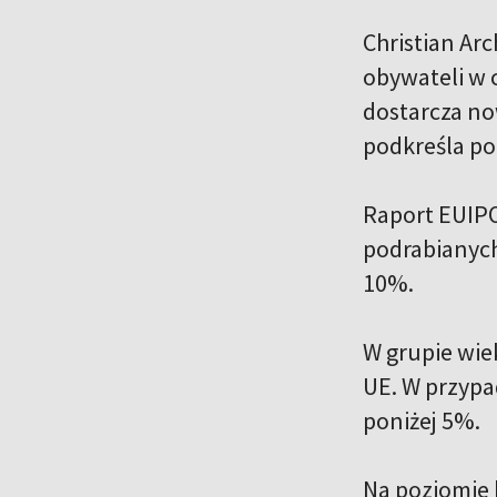
Christian Ar
obywateli w 
dostarcza no
podkreśla p
Raport EUIPO
podrabianych
10%.
W grupie wie
UE. W przypa
poniżej 5%.
Na poziomie