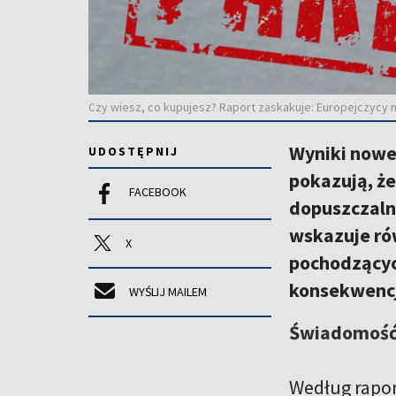
Czy wiesz, co kupujesz? Raport zaskakuje: Europejczycy 
Wyniki noweg
UDOSTĘPNIJ
pokazują, ż
FACEBOOK
dopuszczaln
wskazuje ró
X
pochodzącyc
konsekwencj
WYŚLIJ MAILEM
Świadomość 
Według rapor