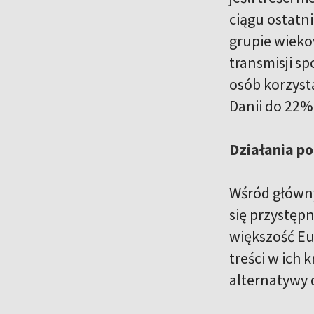
ciągu ostatn
grupie wieko
transmisji s
osób korzysta
Danii do 22% 
Działania p
Wśród główny
się przystęp
większość Eu
treści w ich 
alternatywy d