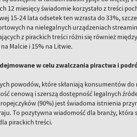
ich 12 miesięcy świadomie korzystało z treści poc
wej 15-24 lata odsetek ten wzrasta do 33%, szcz
portowych na nielegalnych urządzeniach streami
jących z pirackich treści różni się również między
na Malcie i 15% na Litwie.
odejmowane w celu zwalczania piractwa i podr
ch powodów, które skłaniają konsumentów do rez
ność cenową i szerszą dostępność legalnych źróde
ropejczyków (90%) jest świadoma istnienia przy
kraju. To pozytywna wiadomość dla branży, która 
la pirackich treści.