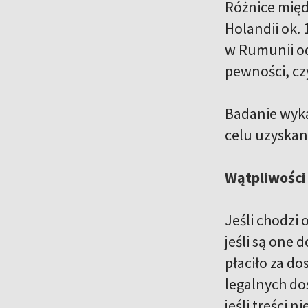
Różnice międ
Holandii ok.
w Rumunii od
pewności, cz
Badanie wyka
celu uzyskan
Wątpliwości 
Jeśli chodzi
jeśli są one
płaciło za d
legalnych do
jeśli treści 