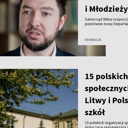
i Młodzież
Samorząd Wilna rozpoczy
powstanie nowy Departam
za tworzenie strategii e
monitorowanie osiąganyc
EDUKACJA
15 polskich
społecznyc
Litwy i Pol
szkół
15 polskich organizacji 
dotyczące reorganizacji 