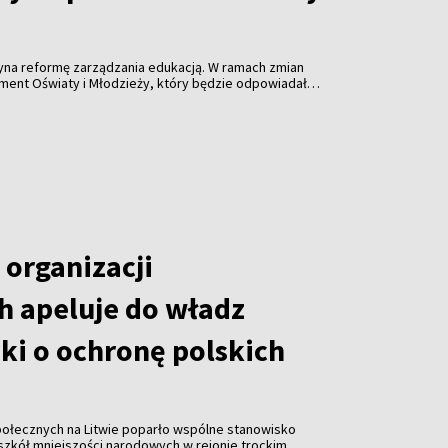
y
na reformę zarządzania edukacją. W ramach zmian
ent Oświaty i Młodzieży, który będzie odpowiadał
dukacyjnej miasta, wyznaczanie priorytetów oraz
h rezultatów.
 organizacji
h apeluje do władz
ski o ochronę polskich
społecznych na Litwie poparło wspólne stanowisko
szkół mniejszości narodowych w rejonie trockim.