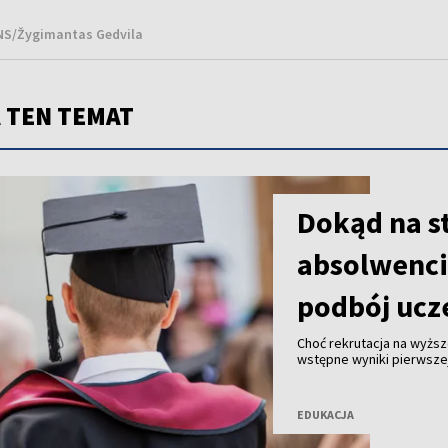
BNS/Žygimantas Gedvila
 TEN TEMAT
Dokąd na s
absolwenci 
podbój ucz
Choć rekrutacja na wyższe
wstępne wyniki pierwszej
absolwentów gimnazjów z
studiów na wymarzonych 
EDUKACJA