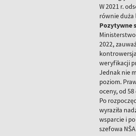
W 2021 r. ods
równie duża l
Pozytywne s
Ministerstwo
2022, zauważ
kontrowersja
weryfikacji 
Jednak nie mi
poziom. Praw
oceny, od 58
Po rozpoczęc
wyraziła nad
wsparcie i p
szefowa NŠA 