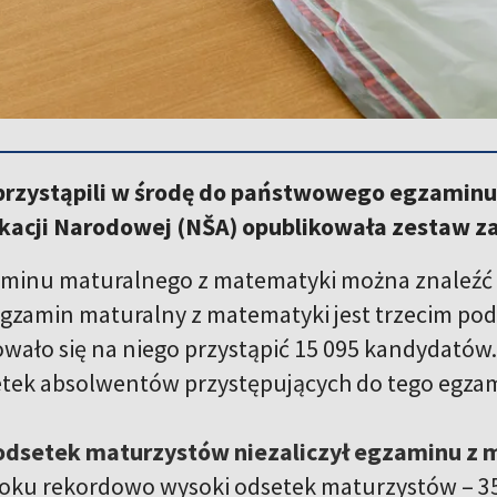
przystąpili w środę do państwowego egzamin
kacji Narodowej (NŠA) opublikowała zestaw z
minu maturalnego z matematyki można znaleźć 
zamin maturalny z matematyki jest trzecim pod
wało się na niego przystąpić 15 095 kandydatów.
setek absolwentów przystępujących do tego egza
dsetek maturzystów niezaliczył egzaminu z 
oku rekordowo wysoki odsetek maturzystów – 35