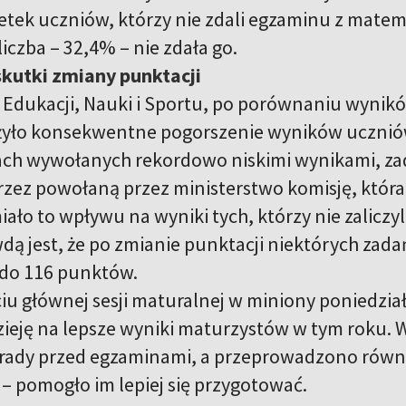
etek uczniów, którzy nie zdali egzaminu z matema
iczba – 32,4% – nie zdała go.
kutki zmiany punktacji
 Edukacji, Nauki i Sportu, po porównaniu wynik
yło konsekwentne pogorszenie wyników uczniów 
ch wywołanych rekordowo niskimi wynikami, za
przez powołaną przez ministerstwo komisję, któr
ało to wpływu na wyniki tych, którzy nie zaliczy
dą jest, że po zmianie punktacji niektórych zad
 do 116 punktów.
iu głównej sesji maturalnej w miniony poniedzia
zieję na lepsze wyniki maturzystów w tym roku. 
orady przed egzaminami, a przeprowadzono równie
– pomogło im lepiej się przygotować.