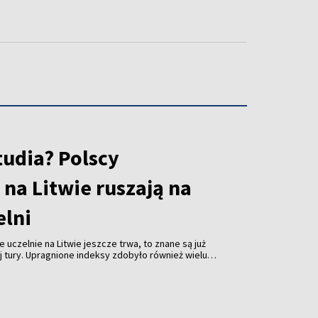
tudia? Polscy
na Litwie ruszają na
elni
 uczelnie na Litwie jeszcze trwa, to znane są już
 tury. Upragnione indeksy zdobyło również wielu
 polskim językiem nauczania, ciesząc się możliwością
kierunkach.