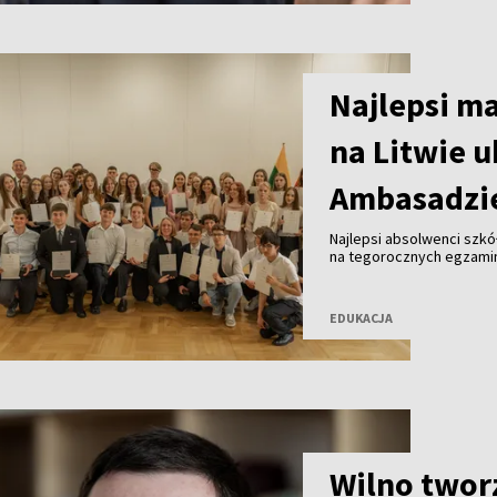
Najlepsi ma
na Litwie 
Ambasadzie
Najlepsi absolwenci szkół
na tegorocznych egzamin
uroczystości w Ambasadzi
odebrała dyplomy oraz u
EDUKACJA
Wilno twor