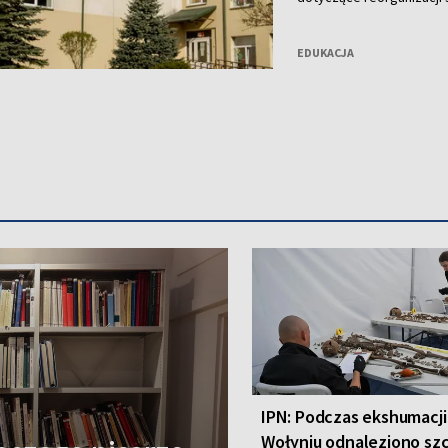
Sygnatariusze zwrócili si
ryzyko nierównego trakt
EDUKACJA
IPN: Podczas ekshumacji
Wołyniu odnaleziono szc