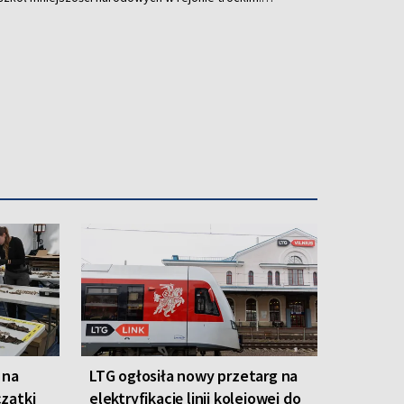
ę odrębnie do władz Litwy i Polski, wskazując na
owania placówek ze względu na język nauczania.
 na
LTG ogłosiła nowy przetarg na
zątki
elektryfikację linii kolejowej do