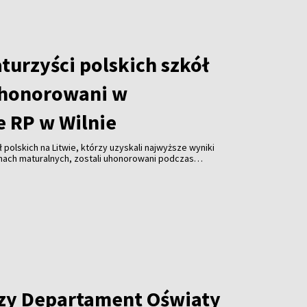
turzyści polskich szkół
uhonorowani w
 RP w Wilnie
 polskich na Litwie, którzy uzyskali najwyższe wyniki
ach maturalnych, zostali uhonorowani podczas
e Rzeczypospolitej Polskiej w Wilnie. Młodzież
pominki w uznaniu za swoje osiągnięcia edukacyjne.
zy Departament Oświaty