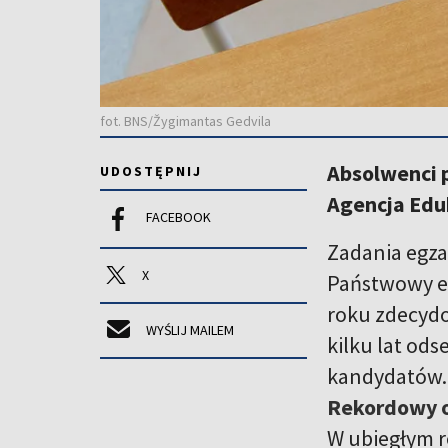
fot. BNS/Žygimantas Gedvila
Absolwenci 
UDOSTĘPNIJ
Agencja Edu
FACEBOOK
Zadania egza
X
Państwowy eg
roku zdecydo
WYŚLIJ MAILEM
kilku lat od
kandydatów.
Rekordowy o
W ubiegłym r