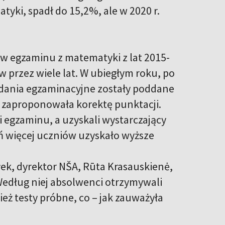
tyki, spadł do 15,2%, ale w 2020 r.
ów egzaminu z matematyki z lat 2015-
przez wiele lat. W ubiegłym roku, po
dania egzaminacyjne zostały poddane
a zaproponowała korektę punktacji.
li egzaminu, a uzyskali wystarczający
ań więcej uczniów uzyskało wyższe
łek, dyrektor NŠA, Rūta Krasauskienė,
Według niej absolwenci otrzymywali
ż testy próbne, co – jak zauważyła