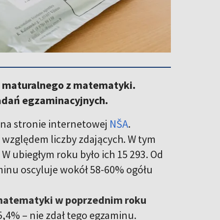
u maturalnego z matematyki.
adań egzaminacyjnych.
na stronie internetowej
NŠA
.
 względem liczby zdających. W tym
 W ubiegłym roku było ich 15 293. Od
minu oscyluje wokół 58-60% ogółu
matematyki w poprzednim roku
,4% – nie zdał tego egzaminu.