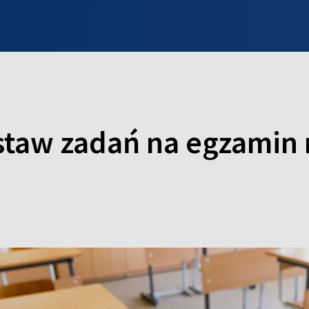
INFO WILNO
WILNO NA DZIEŃ DOBRY
PROGRAMY
ZGŁOŚ
taw zadań na egzamin 