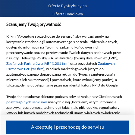
Oferta Dystrybucyjna
Oferta Handlowa
Dostępność
Szanujemy Twoją prywatność
Moje zgody
Kliknij "Akceptuję i przechodzę do serwisu", aby wyrazić zgody na
Procedura zgłoszeń wewnętrznych
korzystanie z technologii automatycznego śledzenia i zbierania danych,
dostęp do informacji na Twoim urządzeniu końcowym i ich
przechowywanie oraz na przetwarzanie Twoich danych osobowych przez
nas, czyli Telewizję Polską S.A. w likwidacji (zwaną dalej również „TVP”),
Zaufanych Partnerów z IAB* (1201 firm)
oraz pozostałych
Zaufanych
Partnerów TVP (93 firm)
, w celach marketingowych (w tym do
zautomatyzowanego dopasowania reklam do Twoich zainteresowań i
mierzenia ich skuteczności) i pozostałych, które wskazujemy poniżej, a
także zgody na udostępnianie przez nas identyfikatora PPID do Google.
Twoje dane osobowe zbierane podczas odwiedzania przez Ciebie naszych
poszczególnych serwisów
zwanych dalej „Portalem”, w tym informacje
zapisywane za pomocą technologii takich jak: pliki cookie, sygnalizatory
WWW lub innych podobnych technologii umożliwiających świadczenie
dopasowanych i bezpiecznych usług, personalizację treści oraz reklam,
udostępnianie funkcji mediów społecznościowych oraz analizowanie ruchu
Akceptuję i przechodzę do serwisu
w Internecie.