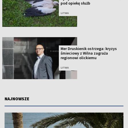
pod opiekę służb
LITWA
Mer Druskienik ostrzega: kryzys
śmieciowy z Wilna zagraża
regionowi olickiemu
LITWA
NAJNOWSZE