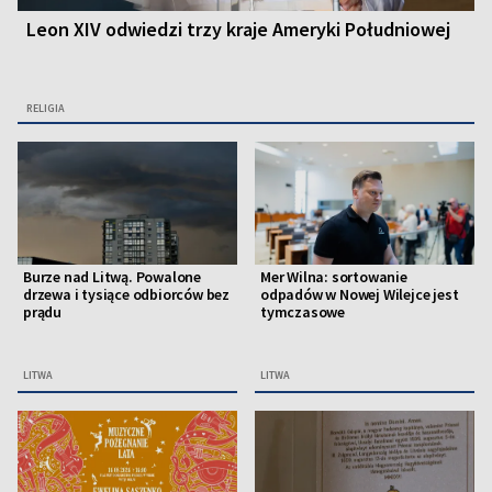
Leon XIV odwiedzi trzy kraje Ameryki Południowej
RELIGIA
Burze nad Litwą. Powalone
Mer Wilna: sortowanie
drzewa i tysiące odbiorców bez
odpadów w Nowej Wilejce jest
prądu
tymczasowe
LITWA
LITWA