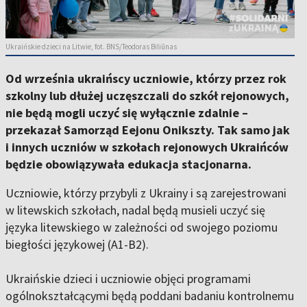
Ukraińskie dzieci na Litwie, fot. BNS/Teodoras Biliūnas
Od września ukraińscy uczniowie, którzy przez rok
szkolny lub dłużej uczęszczali do szkół rejonowych,
nie będą mogli uczyć się wyłącznie zdalnie –
przekazał Samorząd Eejonu Onikszty. Tak samo jak
i innych uczniów w szkołach rejonowych Ukraińców
będzie obowiązywała edukacja stacjonarna.
Uczniowie, którzy przybyli z Ukrainy i są zarejestrowani
w litewskich szkołach, nadal będą musieli uczyć się
języka litewskiego w zależności od swojego poziomu
biegłości językowej (A1-B2).
Ukraińskie dzieci i uczniowie objęci programami
ogólnokształcącymi będą poddani badaniu kontrolnemu