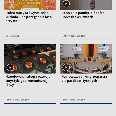
Dobra muzyka i wyśmienita
Uczczenie pamięci Gáspára
kuchnia – na pożegnanie lata
Horvátha w Prenach
przy DKP
SPOŁECZNE
TEMATY INFO WILNO
Narodowa strategia rozwoju
Najnowsze rankingi poparcia
turystyki gastronomicznej
dla partii politycznych
Litwy
TEMATY INFO WILNO
TEMATY INFO WILNO