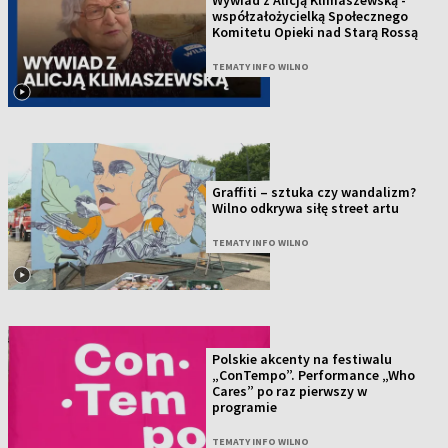
Wywiad z Alicją Klimaszewską -
współzałożycielką Społecznego
Komitetu Opieki nad Starą Rossą
TEMATY INFO WILNO
Graffiti – sztuka czy wandalizm?
Wilno odkrywa siłę street artu
TEMATY INFO WILNO
Polskie akcenty na festiwalu
„ConTempo”. Performance „Who
Cares” po raz pierwszy w
programie
TEMATY INFO WILNO