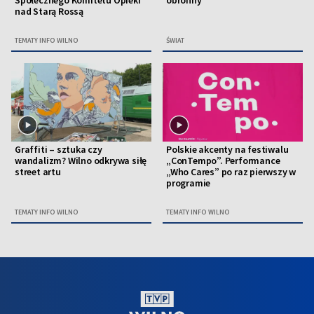
Społecznego Komitetu Opieki
obronny
nad Starą Rossą
TEMATY INFO WILNO
ŚWIAT
Graffiti – sztuka czy
Polskie akcenty na festiwalu
wandalizm? Wilno odkrywa siłę
„ConTempo”. Performance
street artu
„Who Cares” po raz pierwszy w
programie
TEMATY INFO WILNO
TEMATY INFO WILNO