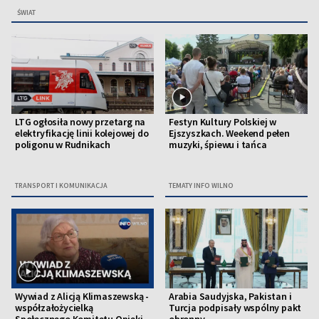
ŚWIAT
LTG ogłosiła nowy przetarg na
Festyn Kultury Polskiej w
elektryfikację linii kolejowej do
Ejszyszkach. Weekend pełen
poligonu w Rudnikach
muzyki, śpiewu i tańca
TRANSPORT I KOMUNIKACJA
TEMATY INFO WILNO
Wywiad z Alicją Klimaszewską -
Arabia Saudyjska, Pakistan i
współzałożycielką
Turcja podpisały wspólny pakt