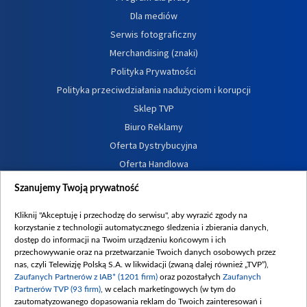
Dla mediów
Serwis fotograficzny
Merchandising (znaki)
Polityka Prywatności
Polityka przeciwdziałania nadużyciom i korupcji
Sklep TVP
Biuro Reklamy
Oferta Dystrybucyjna
Oferta Handlowa
Dostępność
Szanujemy Twoją prywatność
Moje zgody
Kliknij "Akceptuję i przechodzę do serwisu", aby wyrazić zgody na
Procedura zgłoszeń wewnętrznych
korzystanie z technologii automatycznego śledzenia i zbierania danych,
dostęp do informacji na Twoim urządzeniu końcowym i ich
przechowywanie oraz na przetwarzanie Twoich danych osobowych przez
nas, czyli Telewizję Polską S.A. w likwidacji (zwaną dalej również „TVP”),
Zaufanych Partnerów z IAB* (1201 firm)
oraz pozostałych
Zaufanych
Partnerów TVP (93 firm)
, w celach marketingowych (w tym do
zautomatyzowanego dopasowania reklam do Twoich zainteresowań i