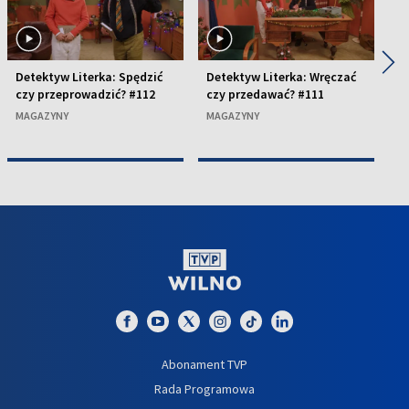
◀
▶
Detektyw Literka: Spędzić
Detektyw Literka: Wręczać
De
czy przeprowadzić? #112
czy przedawać? #111
cz
MAGAZYNY
MAGAZYNY
M
Abonament TVP
Rada Programowa