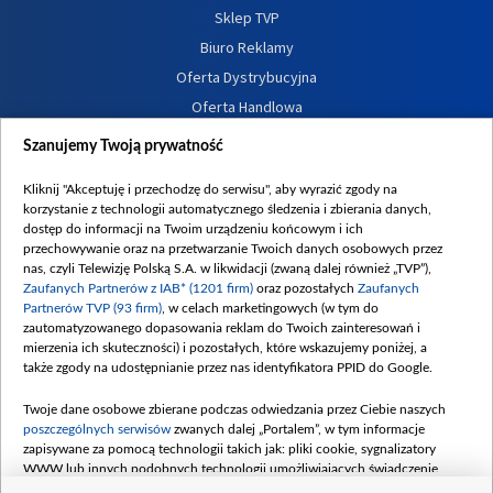
Sklep TVP
Biuro Reklamy
Oferta Dystrybucyjna
Oferta Handlowa
Dostępność
Szanujemy Twoją prywatność
Moje zgody
Kliknij "Akceptuję i przechodzę do serwisu", aby wyrazić zgody na
Procedura zgłoszeń wewnętrznych
korzystanie z technologii automatycznego śledzenia i zbierania danych,
dostęp do informacji na Twoim urządzeniu końcowym i ich
przechowywanie oraz na przetwarzanie Twoich danych osobowych przez
nas, czyli Telewizję Polską S.A. w likwidacji (zwaną dalej również „TVP”),
Zaufanych Partnerów z IAB* (1201 firm)
oraz pozostałych
Zaufanych
Partnerów TVP (93 firm)
, w celach marketingowych (w tym do
zautomatyzowanego dopasowania reklam do Twoich zainteresowań i
mierzenia ich skuteczności) i pozostałych, które wskazujemy poniżej, a
także zgody na udostępnianie przez nas identyfikatora PPID do Google.
Twoje dane osobowe zbierane podczas odwiedzania przez Ciebie naszych
poszczególnych serwisów
zwanych dalej „Portalem”, w tym informacje
zapisywane za pomocą technologii takich jak: pliki cookie, sygnalizatory
WWW lub innych podobnych technologii umożliwiających świadczenie
dopasowanych i bezpiecznych usług, personalizację treści oraz reklam,