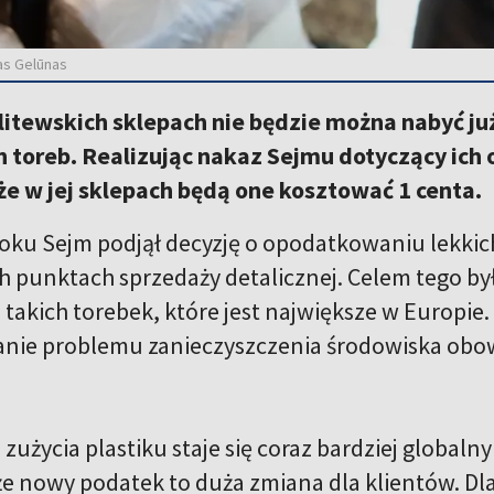
as Gelūnas
 litewskich sklepach nie będzie można nabyć ju
 toreb. Realizując nakaz Sejmu dotyczący ich
e w jej sklepach będą one kosztować 1 centa.
oku Sejm podjął decyzję o opodatkowaniu lekki
h punktach sprzedaży detalicznej. Celem tego b
z takich torebek, które jest największe w Europi
anie problemu zanieczyszczenia środowiska obow
zużycia plastiku staje się coraz bardziej global
e nowy podatek to duża zmiana dla klientów. Dlat