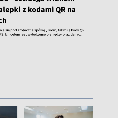
alepki z kodami QR na
ch
ją się pod stołeczną spółkę „Judu”, fałszują kody QR
MS. Ich celem jest wyłudzenie pieniędzy oraz danych
ów Wilna.