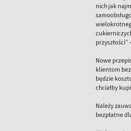
nich jak najm
samoobsługow
wielokrotneg
cukierniczych
przyszłości” 
Nowe przepisy
klientom bezp
będzie koszt
chciałby kupi
Należy zauwa
bezpłatne dl