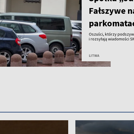
Fałszywe n
parkomata
Oszuści, którzy podszywa
i rozsyłają wiadomości S
bankowych od mieszkańc
LITWA