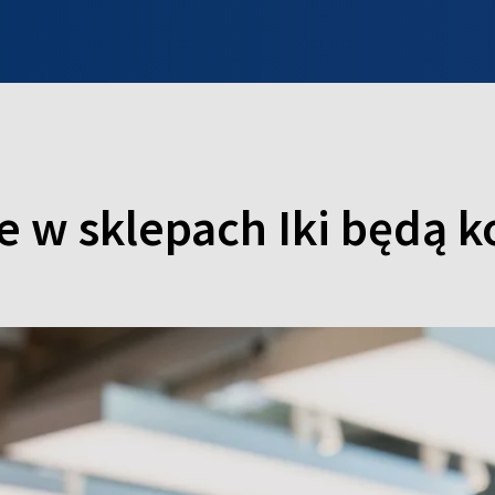
INFO WILNO
WILNO NA DZIEŃ DOBRY
PROGRAMY
ZGŁOŚ
e w sklepach Iki będą k