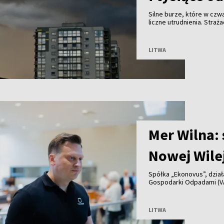
Silne burze, które w cz
liczne utrudnienia. Stra
3 tys. odbiorców zostało
LITWA
Mer Wilna:
Nowej Wile
Spółka „Ekonovus”, dzia
Gospodarki Odpadami (V
na wynajmowanym terenie
sprzeciwem mieszkańców,
tymczasowe, a odpady zo
LITWA
tygodni.