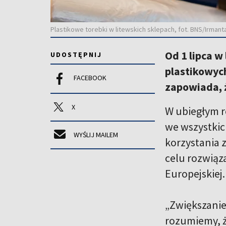
Plastikowe torebki w litewskich sklepach, fot. BNS/Irmant
Od 1 lipca w
UDOSTĘPNIJ
plastikowych
FACEBOOK
zapowiada, ż
X
W ubiegłym r
we wszystkic
WYŚLIJ MAILEM
korzystania 
celu rozwiąz
Europejskiej.
„Zwiększanie 
rozumiemy, ż