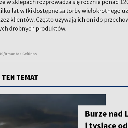
, że w sklepach rozprowadza się rocznie ponad 12
ilku lat w Iki dostępne są torby wielokrotnego u
zez klientów. Często używają ich oni do przech
nych drobnych produktów.
BNS/Irmantas Gelūnas
 TEN TEMAT
Burze nad 
i tysiące o