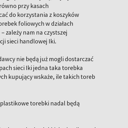
zarówno przy kasach
cać do korzystania z koszyków
orebek foliowych w działach
ę – zależy nam na czystszej
i sieci handlowej Iki.
edawcy nie będą już mogli dostarczać
ach sieci Iki jedna taka torebka
h kupujący wskaże, ile takich toreb
.
 plastikowe torebki nadal będą