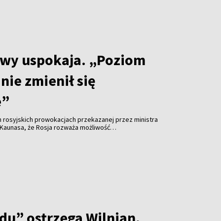
twy uspokaja. „Poziom
nie zmienił się
e”
h rosyjskich prowokacjach przekazanej przez ministra
 Kaunasa, że Rosja rozważa możliwość
 infrastrukturę krytyczną w regionie Morza
aniem przejętych ukraińskich dronów, premier
apelował o zachowanie spokoju. Jak podkreślił,
egł istotnej zmianie, choć ryzyko różnego rodzaju
lne.
du” ostrzega Wilnian.