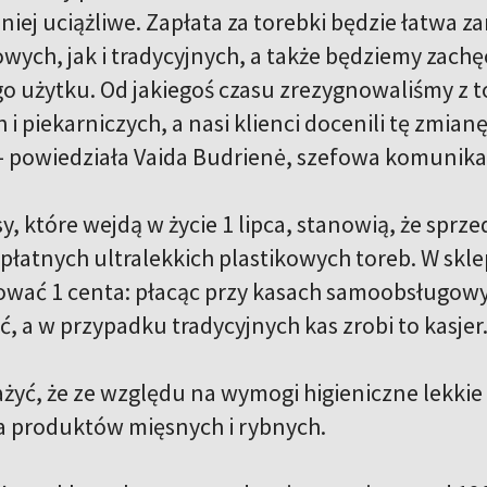
niej uciążliwe. Zapłata za torebki będzie łatwa 
ych, jak i tradycyjnych, a także będziemy zachę
o użytku. Od jakiegoś czasu zrezygnowaliśmy z t
 i piekarniczych, a nasi klienci docenili tę zmian
– powiedziała Vaida Budrienė, szefowa komunikacj
, które wejdą w życie 1 lipca, stanowią, że sprz
łatnych ultralekkich plastikowych toreb. W sklep
ować 1 centa: płacąc przy kasach samoobsługowyc
ć, a w przypadku tradycyjnych kas zrobi to kasjer
żyć, że ze względu na wymogi higieniczne lekkie
a produktów mięsnych i rybnych.