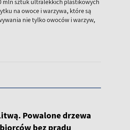
0 mln sztuk ultralekkich plastikowych
żytku na owoce i warzywa, które są
owywania nie tylko owoców i warzyw,
Litwą. Powalone drzewa
dbiorców bez prądu