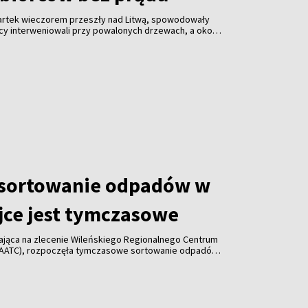
wartek wieczorem przeszły nad Litwą, spowodowały
żacy interweniowali przy powalonych drzewach, a około
 pozbawionych energii elektrycznej.
 sortowanie odpadów w
jce jest tymczasowe
łająca na zlecenie Wileńskiego Regionalnego Centrum
AATC), rozpoczęła tymczasowe sortowanie odpadów
 w Nowej Wilejce. Decyzja spotkała się ze
 jednak mer Wilna zapewnił, że jest to rozwiązanie
staną stamtąd usunięte w ciągu pięciu–ośmiu