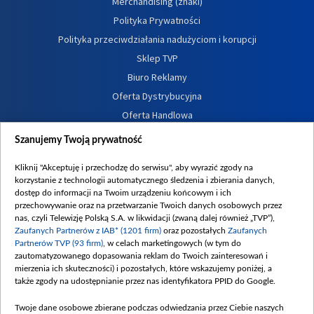
Merchandising (znaki)
Polityka Prywatności
Polityka przeciwdziałania nadużyciom i korupcji
Sklep TVP
Biuro Reklamy
Oferta Dystrybucyjna
Oferta Handlowa
Dostępność
Szanujemy Twoją prywatność
Moje zgody
Kliknij "Akceptuję i przechodzę do serwisu", aby wyrazić zgody na
Procedura zgłoszeń wewnętrznych
korzystanie z technologii automatycznego śledzenia i zbierania danych,
dostęp do informacji na Twoim urządzeniu końcowym i ich
przechowywanie oraz na przetwarzanie Twoich danych osobowych przez
nas, czyli Telewizję Polską S.A. w likwidacji (zwaną dalej również „TVP”),
Zaufanych Partnerów z IAB* (1201 firm)
oraz pozostałych
Zaufanych
Partnerów TVP (93 firm)
, w celach marketingowych (w tym do
zautomatyzowanego dopasowania reklam do Twoich zainteresowań i
mierzenia ich skuteczności) i pozostałych, które wskazujemy poniżej, a
także zgody na udostępnianie przez nas identyfikatora PPID do Google.
Twoje dane osobowe zbierane podczas odwiedzania przez Ciebie naszych