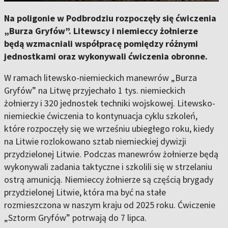
Na poligonie w Podbrodziu rozpoczęły się ćwiczenia
„Burza Gryfów”. Litewscy i niemieccy żołnierze
będą wzmacniali współpracę pomiędzy różnymi
jednostkami oraz wykonywali ćwiczenia obronne.
W ramach litewsko-niemieckich manewrów „Burza
Gryfów” na Litwę przyjechało 1 tys. niemieckich
żołnierzy i 320 jednostek techniki wojskowej. Litewsko-
niemieckie ćwiczenia to kontynuacja cyklu szkoleń,
które rozpoczęły się we wrześniu ubiegłego roku, kiedy
na Litwie rozlokowano sztab niemieckiej dywizji
przydzielonej Litwie. Podczas manewrów żołnierze będą
wykonywali zadania taktyczne i szkolili się w strzelaniu
ostrą amunicją. Niemieccy żołnierze są częścią brygady
przydzielonej Litwie, która ma być na stałe
rozmieszczona w naszym kraju od 2025 roku. Ćwiczenie
„Sztorm Gryfów” potrwają do 7 lipca.