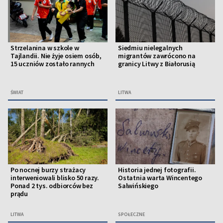
Strzelanina w szkole w
Siedmiu nielegalnych
Tajlandii. Nie żyje osiem osób,
migrantów zawrócono na
15 uczniów zostało rannych
granicy Litwy z Białorusią
ŚWIAT
LITWA
Po nocnej burzy strażacy
Historia jednej fotografii.
interweniowali blisko 50 razy.
Ostatnia warta Wincentego
Ponad 2 tys. odbiorców bez
Salwińskiego
prądu
LITWA
SPOŁECZNE