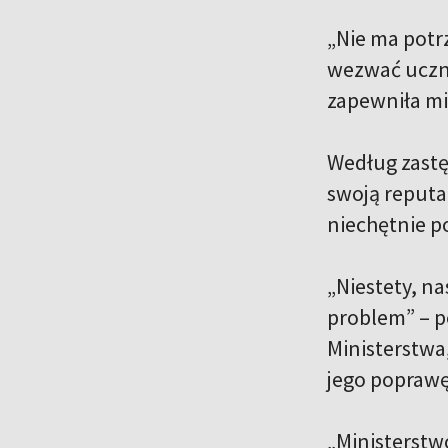
„Nie ma potr
wezwać uczni
zapewniła mi
Według zastęp
swoją reputac
niechętnie p
„Niestety, n
problem” – po
Ministerstwa
jego poprawę
„Ministerstw