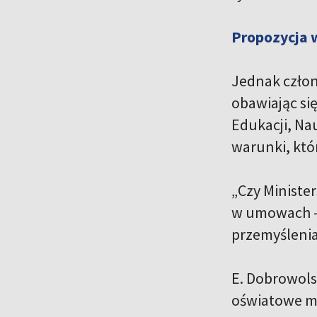
Propozycja
Jednak człon
obawiając się
Edukacji, N
warunki, któ
„Czy Minist
w umowach – 
przemyślenia
E. Dobrowols
oświatowe m