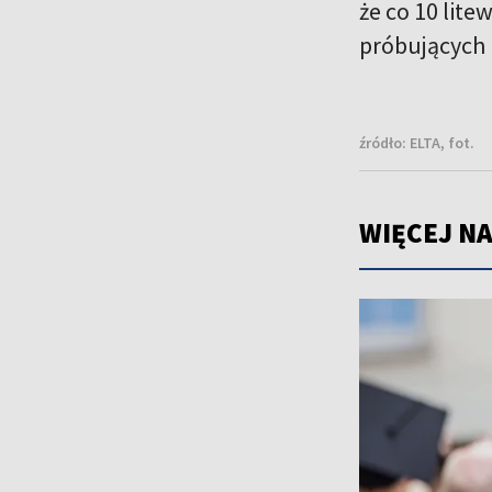
że co 10 lit
próbujących p
źródło:
ELTA, fot.
WIĘCEJ NA