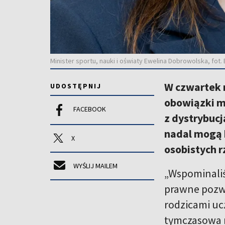
Minister sportu, nauki i oświaty Ewelina Dobrowolska, fot
W czwartek n
UDOSTĘPNIJ
obowiązki mi
FACEBOOK
z dystrybucj
nadal mogą 
X
osobistych r
WYŚLIJ MAILEM
„Wspominaliś
prawne pozwa
rodzicami uc
tymczasowa m