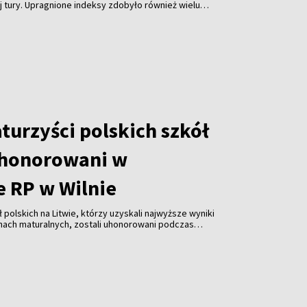
 tury. Upragnione indeksy zdobyło również wielu
 polskim językiem nauczania, ciesząc się możliwością
kierunkach.
turzyści polskich szkół
uhonorowani w
 RP w Wilnie
 polskich na Litwie, którzy uzyskali najwyższe wyniki
ach maturalnych, zostali uhonorowani podczas
e Rzeczypospolitej Polskiej w Wilnie. Młodzież
pominki w uznaniu za swoje osiągnięcia edukacyjne.