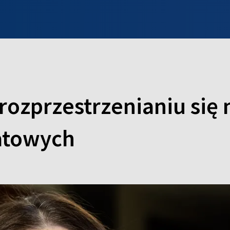
INFO WILNO
WILNO NA DZIEŃ DOBRY
PROGRAMY
ZGŁOŚ
rozprzestrzenianiu się
atowych