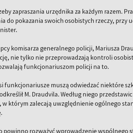
zeby zapraszania urzędnika za każdym razem. Pr
a do pokazania swoich osobistych rzeczy, przy u
nister.
cy komisarza generalnego policji, Mariusza Draud
ję, nie tylko nie przeprowadzają kontroli osobis
ozwalają funkcjonariuszom policji na to.
asi funkcjonariusze muszą odwiedzać niektóre sz
dkreślił M. Draudvila. Według niego przedstawicie
, w którym zalecają uwzględnienie ogólnego sta
.
o powinno rozważyć wprowadzenie wspólnego sta