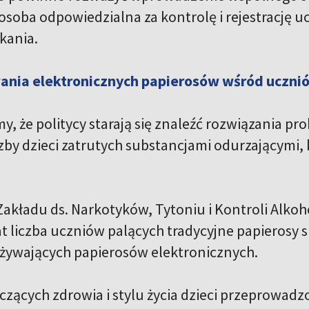
osoba odpowiedzialna za kontrolę i rejestrację u
kania.
ania elektronicznych papierosów wśród uczni
, że politycy starają się znaleźć rozwiązania p
zby dzieci zatrutych substancjami odurzającymi,
 Zakładu ds. Narkotyków, Tytoniu i Kontroli Alko
lat liczba uczniów palących tradycyjne papierosy 
używających papierosów elektronicznych.
czących zdrowia i stylu życia dzieci przeprowad