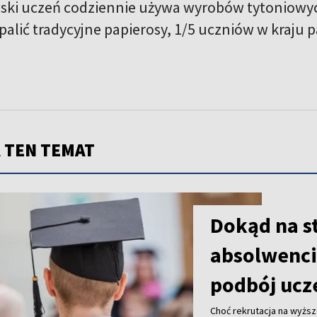
ewski uczeń codziennie używa wyrobów tytoniowyc
alić tradycyjne papierosy, 1/5 uczniów w kraju p
 TEN TEMAT
Dokąd na s
absolwenci 
podbój ucz
Choć rekrutacja na wyższe