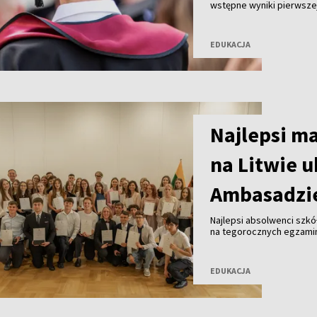
wstępne wyniki pierwszej
absolwentów gimnazjów z
studiów na wymarzonych 
EDUKACJA
Najlepsi ma
na Litwie 
Ambasadzie
Najlepsi absolwenci szkół
na tegorocznych egzamin
uroczystości w Ambasadzi
odebrała dyplomy oraz u
EDUKACJA