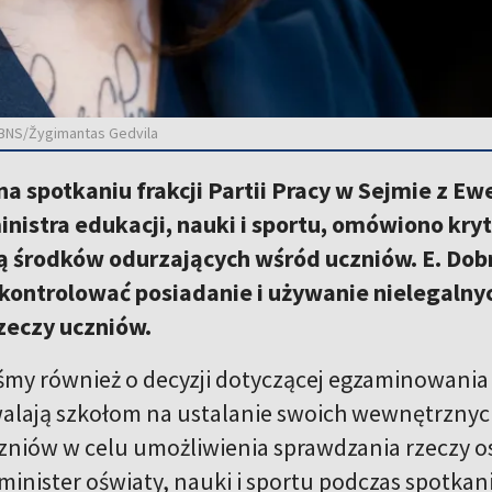
. BNS/Žygimantas Gedvila
a spotkaniu frakcji Partii Pracy w Sejmie z E
nistra edukacji, nauki i sportu, omówiono kry
ą środków odurzających wśród uczniów. E. Dobr
kontrolować posiadanie i używanie nielegalny
zeczy uczniów.
my również o decyzji dotyczącej egzaminowania
lają szkołom na ustalanie swoich wewnętrznych
zniów w celu umożliwienia sprawdzania rzeczy o
inister oświaty, nauki i sportu podczas spotkan