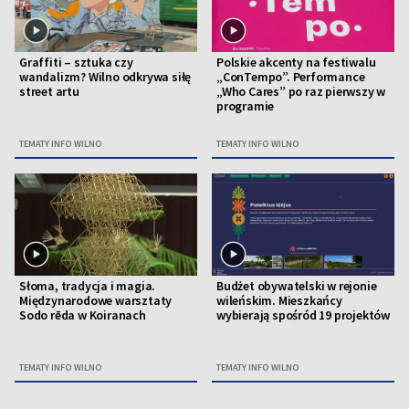
Graffiti – sztuka czy
Polskie akcenty na festiwalu
wandalizm? Wilno odkrywa siłę
„ConTempo”. Performance
street artu
„Who Cares” po raz pierwszy w
programie
TEMATY INFO WILNO
TEMATY INFO WILNO
Słoma, tradycja i magia.
Budżet obywatelski w rejonie
Międzynarodowe warsztaty
wileńskim. Mieszkańcy
Sodo rēda w Koiranach
wybierają spośród 19 projektów
TEMATY INFO WILNO
TEMATY INFO WILNO