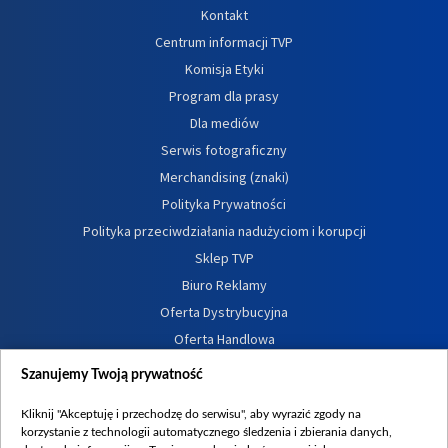
Kontakt
Centrum informacji TVP
Komisja Etyki
Program dla prasy
Dla mediów
Serwis fotograficzny
Merchandising (znaki)
Polityka Prywatności
Polityka przeciwdziałania nadużyciom i korupcji
Sklep TVP
Biuro Reklamy
Oferta Dystrybucyjna
Oferta Handlowa
Dostępność
Szanujemy Twoją prywatność
Moje zgody
Kliknij "Akceptuję i przechodzę do serwisu", aby wyrazić zgody na
Procedura zgłoszeń wewnętrznych
korzystanie z technologii automatycznego śledzenia i zbierania danych,