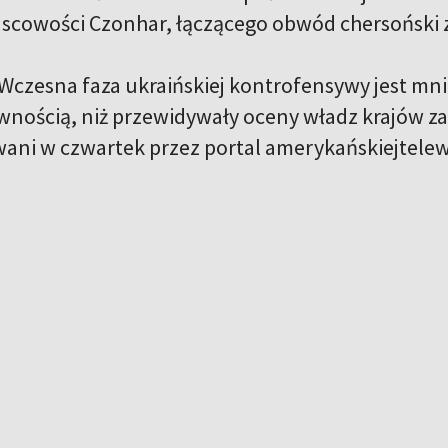
jscowości Czonhar, łączącego obwód chersońsk
Wczesna faza ukraińskiej kontrofensywy jest mniej
wnością, niż przewidywały oceny władz krajów za
owani w czwartek przez portal amerykańskiejtelew