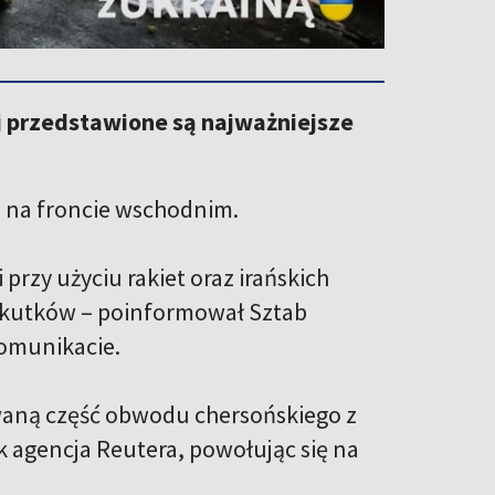
ej przedstawione są najważniejsze
m na froncie wschodnim.
przy użyciu rakiet oraz irańskich
 skutków – poinformował Sztab
komunikacie.
waną część obwodu chersońskiego z
agencja Reutera, powołując się na