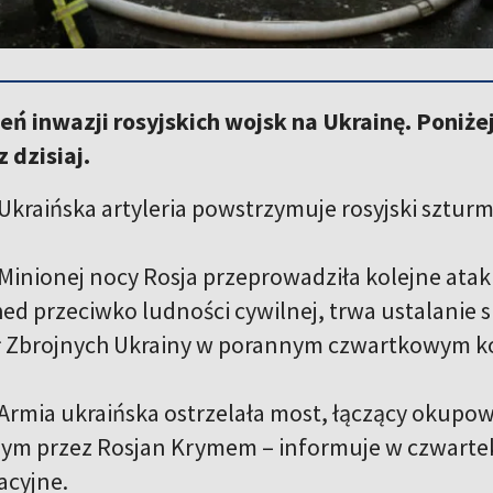
ień inwazji rosyjskich wojsk na Ukrainę. Poniż
 dzisiaj.
Ukraińska artyleria powstrzymuje rosyjski sztur
Minionej nocy Rosja przeprowadziła kolejne ataki 
d przeciwko ludności cywilnej, trwa ustalanie
ił Zbrojnych Ukrainy w porannym czwartkowym 
Armia ukraińska ostrzelała most, łączący okupo
m przez Rosjan Krymem – informuje w czwartek 
acyjne.