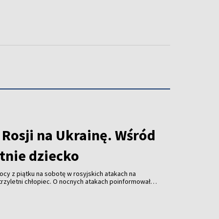
 Rosji na Ukrainę. Wśród
etnie dziecko
ocy z piątku na sobotę w rosyjskich atakach na
t trzyletni chłopiec. O nocnych atakach poinformował w
ydent Ukrainy Wołodymyr Zełenski.