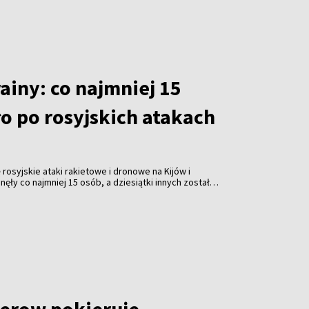
ainy: co najmniej 15
o po rosyjskich atakach
rosyjskie ataki rakietowe i dronowe na Kijów i
ęły co najmniej 15 osób, a dziesiątki innych zostały
e wtorek władze.
erow pokieruje