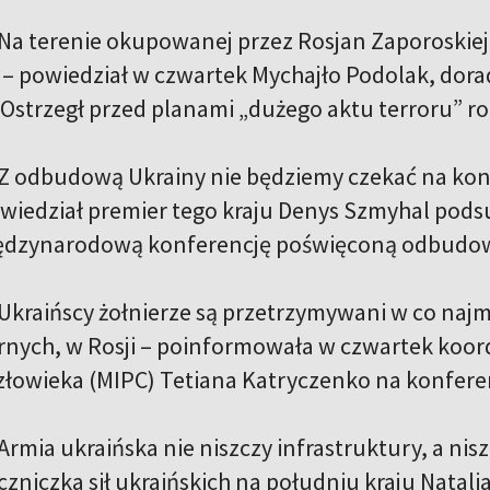
Na terenie okupowanej przez Rosjan Zaporoskiej
 – powiedział w czwartek Mychajło Podolak, dor
 Ostrzegł przed planami „dużego aktu terroru” r
Z odbudową Ukrainy nie będziemy czekać na kon
powiedział premier tego kraju Denys Szmyhal p
ędzynarodową konferencję poświęconą odbudow
Ukraińscy żołnierze są przetrzymywani w co najmn
rnych, w Rosji – poinformowała w czwartek koor
złowieka (MIPC) Tetiana Katryczenko na konfere
Armia ukraińska nie niszczy infrastruktury, a nis
czniczka sił ukraińskich na południu kraju Natal