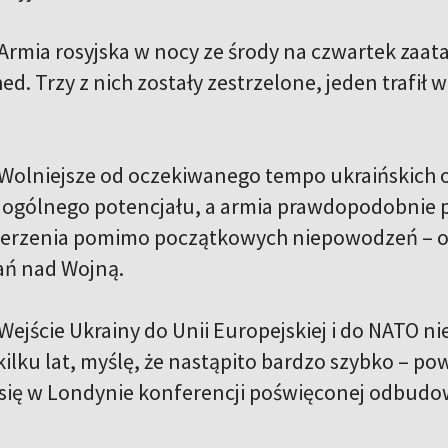
Armia rosyjska w nocy ze środy na czwartek zaat
d. Trzy z nich zostały zestrzelone, jeden trafi
Wolniejsze od oczekiwanego tempo ukraińskich o
ogólnego potencjału, a armia prawdopodobnie p
erzenia pomimo początkowych niepowodzeń – o
ań nad Wojną.
Wejście Ukrainy do Unii Europejskiej i do NATO nie
kilku lat, myślę, że nastąpito bardzo szybko – p
się w Londynie konferencji poświęconej odbudow