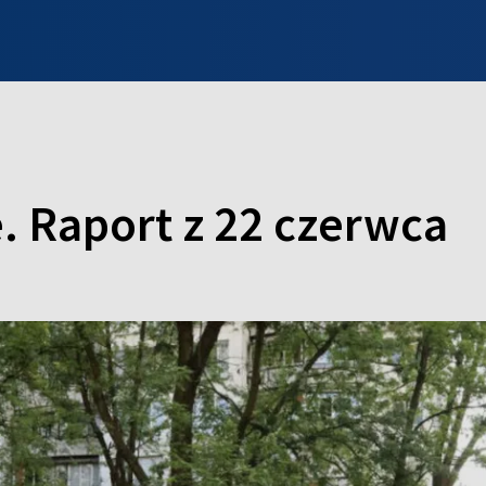
INFO WILNO
WILNO NA DZIEŃ DOBRY
PROGRAMY
ZGŁOŚ
. Raport z 22 czerwca