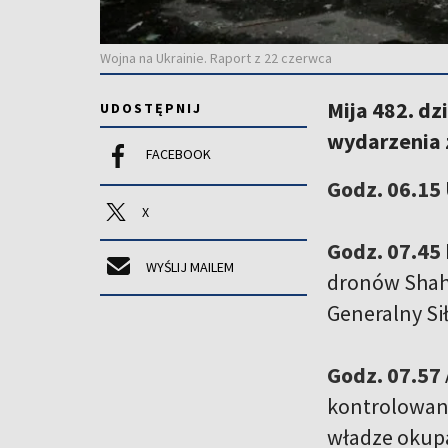
Wojna na Ukrainie. Raport z 22 czerwca
Mija 482. dz
UDOSTĘPNIJ
wydarzenia z
FACEBOOK
Godz. 06.15
X
Godz. 07.45
WYŚLIJ MAILEM
dronów Shahe
Generalny S
Godz. 07.57
kontrolowany
władze okup