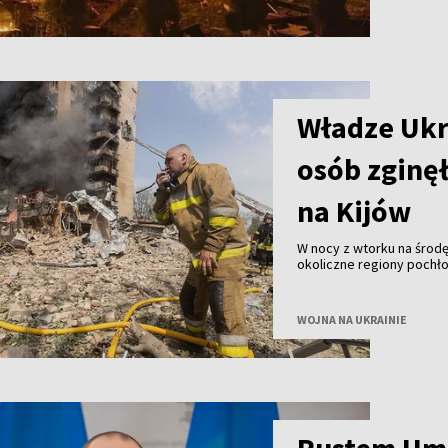
Władze Ukr
osób zginęł
na Kijów
W nocy z wtorku na środę 
okoliczne regiony pochłon
ranne – poinformowały w
WOJNA NA UKRAINIE
Rustem Um