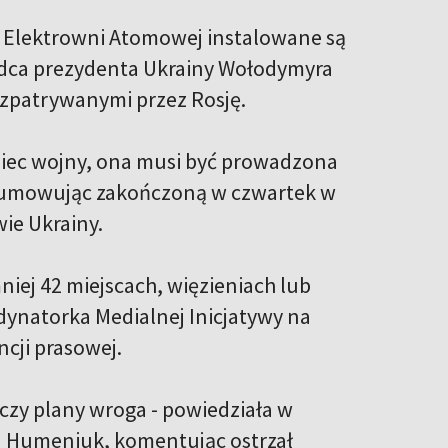
 Elektrowni Atomowej instalowane są
adca prezydenta Ukrainy Wołodymyra
ozpatrywanymi przez Rosję.
iec wojny, ona musi być prowadzona
odsumowując zakończoną w czwartek w
ie Ukrainy.
iej 42 miejscach, więzieniach lub
dynatorka Medialnej Inicjatywy na
ncji prasowej.
zczy plany wroga - powiedziała w
ia Humeniuk, komentując ostrzał