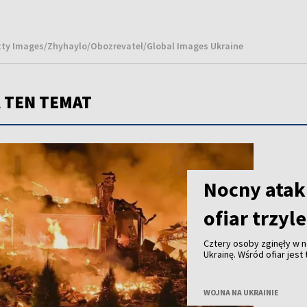
etty Images/Zhyhaylo/Obozrevatel/Global Images Ukraine
 TEN TEMAT
Nocny atak
ofiar trzyl
Cztery osoby zginęły w n
Ukrainę. Wśród ofiar jes
sobotę, 8 sierpnia, prez
WOJNA NA UKRAINIE