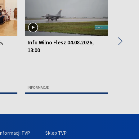
▶
6,
Info Wilno Flesz 04.08.2026,
Info Wil
13:00
15:50
INFORMACJE
INFORMACJ
nformacji TVP
Sklep TVP