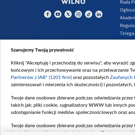
Rada 
Ogłosz
Akadem
Regula
Telega
Inform
Szanujemy Twoją prywatność
Kliknij "Akceptuję i przechodzę do serwisu", aby wyrazić z
końcowym i ich przechowywanie oraz na przetwarzanie Twoi
Partnerów z IAB* (1201 firm)
oraz pozostałych
Zaufanych 
zainteresowań i mierzenia ich skuteczności) i pozostałych,
Twoje dane osobowe zbierane podczas odwiedzania przez 
takich jak: pliki cookie, sygnalizatory WWW lub innych po
udostępnianie funkcji mediów społecznościowych oraz ana
Twoje dane osobowe zbierane podczas odwiedzania przez 
identyfikatory plików cookie, informacje o Twoich wyszuk