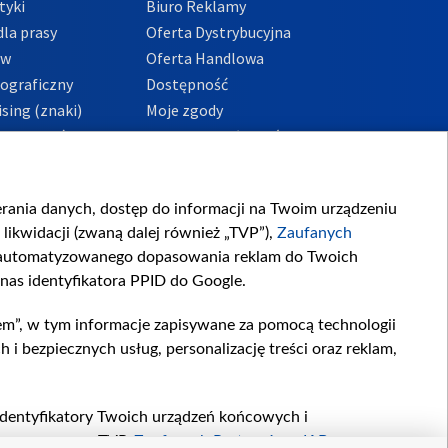
tyki
Biuro Reklamy
la prasy
Oferta Dystrybucyjna
ów
Oferta Handlowa
tograficzny
Dostępność
sing (znaki)
Moje zgody
Prywatności
Procedura zgłoszeń
wewnętrznych
przeciwdziałania
m i korupcji
ierania danych, dostęp do informacji na Twoim urządzeniu
likwidacji (zwaną dalej również „TVP”),
Zaufanych
zautomatyzowanego dopasowania reklam do Twoich
 nas identyfikatora PPID do Google.
em”, w tym informacje zapisywane za pomocą technologii
 bezpiecznych usług, personalizację treści oraz reklam,
, identyfikatory Twoich urządzeń końcowych i
twarzane przez TVP,
Zaufanych Partnerów z IAB
oraz