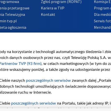
Programowa
Zgłoś program (ROPAT)
Komisja E
enia przetargowe
Kariera w TVP
Program d
ia Telewizyjna
Kontakt
Dla medi
min tvp.pl
Serwis fo
zeta ogłoszenia
Merchandi
acje o nadawcy
Polityka 
Polityka 
nadużycio
gody na korzystanie z technologii automatycznego śledzenia i zb
ch danych osobowych przez nas, czyli Telewizję Polską S.A. w 
Partnerów TVP (93 firm)
, w celach marketingowych (w tym do 
 które wskazujemy poniżej, a także zgody na udostępnianie przez
Ciebie naszych
poszczególnych serwisów
zwanych dalej „Portal
dobnych technologii umożliwiających świadczenie dopasowanych i
lizowanie ruchu w Internecie.
Ciebie
poszczególnych serwisów
na Portalu, takie jak adresy IP
iwaniach w serwisach Portalu czy historia odwiedzin będą prze