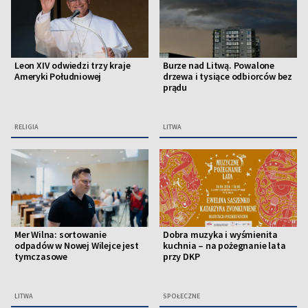
Leon XIV odwiedzi trzy kraje
Burze nad Litwą. Powalone
Ameryki Południowej
drzewa i tysiące odbiorców bez
prądu
RELIGIA
LITWA
Mer Wilna: sortowanie
Dobra muzyka i wyśmienita
odpadów w Nowej Wilejce jest
kuchnia – na pożegnanie lata
tymczasowe
przy DKP
LITWA
SPOŁECZNE