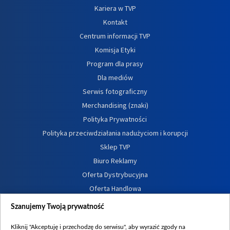
Kariera w TVP
Kontakt
Centrum informacji TVP
Komisja Etyki
Program dla prasy
Dla mediów
Serwis fotograficzny
Merchandising (znaki)
Polityka Prywatności
Polityka przeciwdziałania nadużyciom i korupcji
Sklep TVP
Biuro Reklamy
Oferta Dystrybucyjna
Oferta Handlowa
Dostępność
Szanujemy Twoją prywatność
Moje zgody
Kliknij "Akceptuję i przechodzę do serwisu", aby wyrazić zgody na
Procedura zgłoszeń wewnętrznych