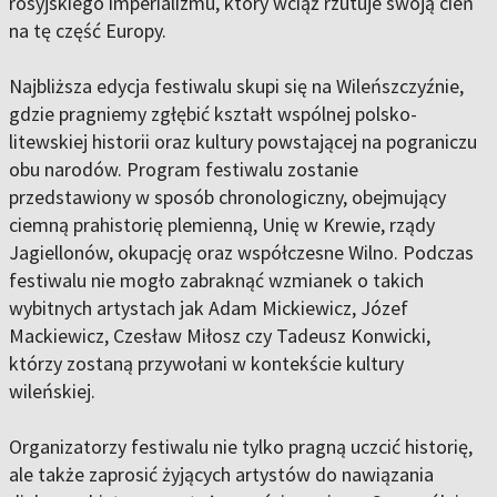
rosyjskiego imperializmu, który wciąż rzutuje swoją cień
na tę część Europy.
Najbliższa edycja festiwalu skupi się na Wileńszczyźnie,
gdzie pragniemy zgłębić kształt wspólnej polsko-
litewskiej historii oraz kultury powstającej na pograniczu
obu narodów. Program festiwalu zostanie
przedstawiony w sposób chronologiczny, obejmujący
ciemną prahistorię plemienną, Unię w Krewie, rządy
Jagiellonów, okupację oraz współczesne Wilno. Podczas
festiwalu nie mogło zabraknąć wzmianek o takich
wybitnych artystach jak Adam Mickiewicz, Józef
Mackiewicz, Czesław Miłosz czy Tadeusz Konwicki,
którzy zostaną przywołani w kontekście kultury
wileńskiej.
Organizatorzy festiwalu nie tylko pragną uczcić historię,
ale także zaprosić żyjących artystów do nawiązania