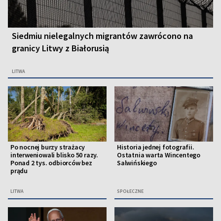
Siedmiu nielegalnych migrantów zawrócono na
granicy Litwy z Białorusią
LITWA
Po nocnej burzy strażacy
Historia jednej fotografii.
interweniowali blisko 50 razy.
Ostatnia warta Wincentego
Ponad 2 tys. odbiorców bez
Salwińskiego
prądu
LITWA
SPOŁECZNE