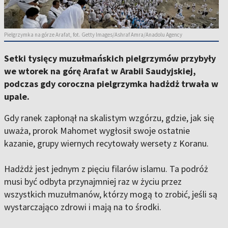
Pielgrzymka na górze Arafat, fot. Getty Images/Ashraf Amra/Anadolu Agency
Setki tysięcy muzułmańskich pielgrzymów przybyły
we wtorek na górę Arafat w Arabii Saudyjskiej,
podczas gdy coroczna pielgrzymka hadżdż trwała w
upale.
Gdy ranek zapłonął na skalistym wzgórzu, gdzie, jak się
uważa, prorok Mahomet wygłosił swoje ostatnie
kazanie, grupy wiernych recytowały wersety z Koranu.
Hadżdż jest jednym z pięciu filarów islamu. Ta podróż
musi być odbyta przynajmniej raz w życiu przez
wszystkich muzułmanów, którzy mogą to zrobić, jeśli są
wystarczająco zdrowi i mają na to środki.