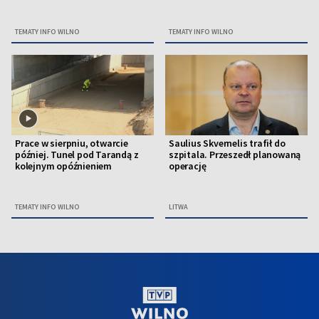
TEMATY INFO WILNO
TEMATY INFO WILNO
Prace w sierpniu, otwarcie
Saulius Skvernelis trafił do
później. Tunel pod Tarandą z
szpitala. Przeszedł planowaną
kolejnym opóźnieniem
operację
TEMATY INFO WILNO
LITWA