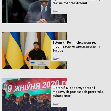
rak się rozprzestrzenił
ŚWIAT
Zełenski: Putin chce poprzez
mobilizację wywierać presję na
Europę
ŚWIAT
Białoruś 6 lat po wyborach i
masowych protestach przeciwko
Łukaszence
ŚWIAT