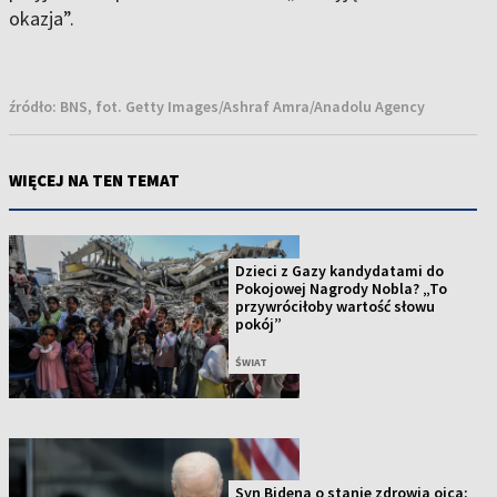
okazja”.
źródło:
BNS, fot. Getty Images/Ashraf Amra/Anadolu Agency
WIĘCEJ NA TEN TEMAT
Dzieci z Gazy kandydatami do
Pokojowej Nagrody Nobla? „To
przywróciłoby wartość słowu
pokój”
ŚWIAT
Syn Bidena o stanie zdrowia ojca: