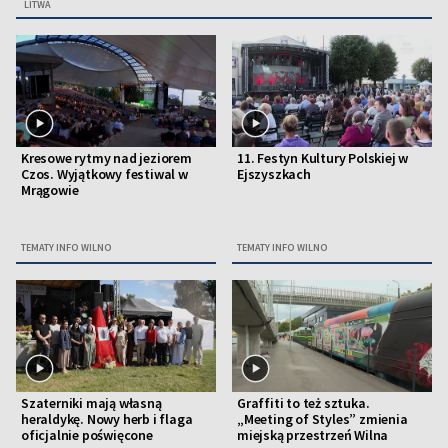
LITWA
Kresowe rytmy nad jeziorem
11. Festyn Kultury Polskiej w
Czos. Wyjątkowy festiwal w
Ejszyszkach
Mrągowie
TEMATY INFO WILNO
TEMATY INFO WILNO
Szaterniki mają własną
Graffiti to też sztuka.
heraldykę. Nowy herb i flaga
„Meeting of Styles” zmienia
oficjalnie poświęcone
miejską przestrzeń Wilna