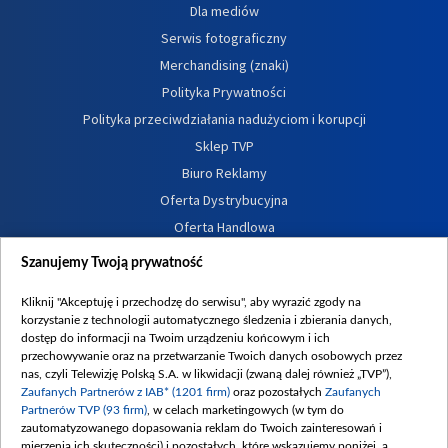
Dla mediów
Serwis fotograficzny
Merchandising (znaki)
Polityka Prywatności
Polityka przeciwdziałania nadużyciom i korupcji
Sklep TVP
Biuro Reklamy
Oferta Dystrybucyjna
Oferta Handlowa
Dostępność
Szanujemy Twoją prywatność
Moje zgody
Kliknij "Akceptuję i przechodzę do serwisu", aby wyrazić zgody na
Procedura zgłoszeń wewnętrznych
korzystanie z technologii automatycznego śledzenia i zbierania danych,
dostęp do informacji na Twoim urządzeniu końcowym i ich
przechowywanie oraz na przetwarzanie Twoich danych osobowych przez
nas, czyli Telewizję Polską S.A. w likwidacji (zwaną dalej również „TVP”),
Zaufanych Partnerów z IAB* (1201 firm)
oraz pozostałych
Zaufanych
Partnerów TVP (93 firm)
, w celach marketingowych (w tym do
zautomatyzowanego dopasowania reklam do Twoich zainteresowań i
mierzenia ich skuteczności) i pozostałych, które wskazujemy poniżej, a