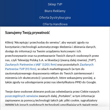
Sklep TVP
Biuro Reklamy
Oferta Dystrybucyjna
Oferta Handlowa
Dostępność
Szanujemy Twoją prywatność
Moje zgody
Kliknij "Akceptuję i przechodzę do serwisu", aby wyrazić zgody na
Procedura zgłoszeń wewnętrznych
korzystanie z technologii automatycznego śledzenia i zbierania danych,
dostęp do informacji na Twoim urządzeniu końcowym i ich
przechowywanie oraz na przetwarzanie Twoich danych osobowych przez
nas, czyli Telewizję Polską S.A. w likwidacji (zwaną dalej również „TVP”),
Zaufanych Partnerów z IAB* (1201 firm)
oraz pozostałych
Zaufanych
Partnerów TVP (93 firm)
, w celach marketingowych (w tym do
zautomatyzowanego dopasowania reklam do Twoich zainteresowań i
mierzenia ich skuteczności) i pozostałych, które wskazujemy poniżej, a
także zgody na udostępnianie przez nas identyfikatora PPID do Google.
Twoje dane osobowe zbierane podczas odwiedzania przez Ciebie naszych
poszczególnych serwisów
zwanych dalej „Portalem”, w tym informacje
zapisywane za pomocą technologii takich jak: pliki cookie, sygnalizatory
WWW lub innych podobnych technologii umożliwiających świadczenie
dopasowanych i bezpiecznych usług, personalizację treści oraz reklam,