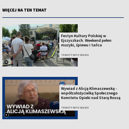
WIĘCEJ NA TEN TEMAT
Festyn Kultury Polskiej w
Ejszyszkach. Weekend pełen
muzyki, śpiewu i tańca
TEMATY INFO WILNO
Wywiad z Alicją Klimaszewską -
współzałożycielką Społecznego
Komitetu Opieki nad Starą Rossą
TEMATY INFO WILNO