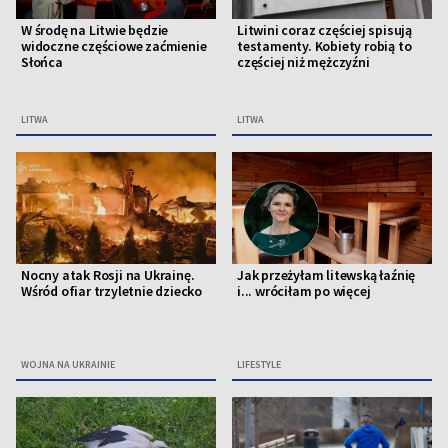
W środę na Litwie będzie
Litwini coraz częściej spisują
widoczne częściowe zaćmienie
testamenty. Kobiety robią to
Słońca
częściej niż mężczyźni
LITWA
LITWA
Nocny atak Rosji na Ukrainę.
Jak przeżyłam litewską łaźnię
Wśród ofiar trzyletnie dziecko
i... wróciłam po więcej
WOJNA NA UKRAINIE
LIFESTYLE