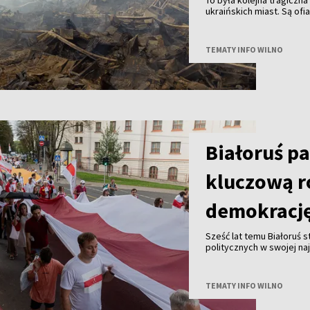
ukraińskich miast. Są ofi
TEMATY INFO WILNO
Białoruś p
kluczową r
demokracj
Sześć lat temu Białoruś 
politycznych w swojej na
jest wciąż żywa, a szcz
odegrały kobiety.
TEMATY INFO WILNO