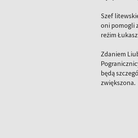
Szef litewski
oni pomogli 
reżim Łukasz
Zdaniem Liub
Pogranicznic
będą szczegó
zwiększona.