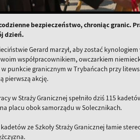
odzienne bezpieczeństwo, chroniąc granic. Pra
j dzień.
eciństwie Gerard marzył, aby zostać kynologiem w
 swoim współpracownikiem, owczarkiem niemiec
w punkcie granicznym w Trybańcach przy litewsko
ą pierwszą akcję.
acy w Straży Granicznej spełniło dziś 115 kadetó
 na placu obok samorządu w Solecznikach.
 kadetów ze Szkoły Straży Granicznej łamie ster
ężczyzna.