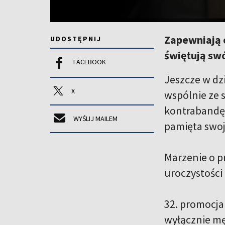
Zapewniają c
UDOSTĘPNIJ
świętują swó
FACEBOOK
Jeszcze w dzi
X
wspólnie ze
kontrabandę 
WYŚLIJ MAILEM
pamięta swoj
Marzenie o pr
uroczystości
32. promocja
wyłącznie m