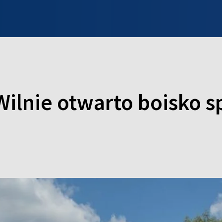
INFO WILNO
WILNO NA DZIEŃ DOBRY
PROGRAMY
ZGŁOŚ
Wilnie otwarto boisko 