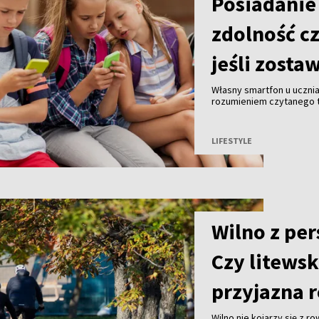
Posiadanie
zdolność cz
jeśli zosta
Własny smartfon u uczni
rozumieniem czytanego te
urządzenie do klasy, czy
naukowców z University o
czasopismo naukowe „Beh
LIFESTYLE
Wilno z pe
Czy litewsk
przyjazna 
Wilno nie kojarzy się z r