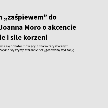
m „zaśpiewem” do
Joanna Moro o akcencie
e i sile korzeni
jawia się bohater mówiący z charakterystycznym
wykle słyszymy starannie przygotowaną stylizację.
 plan pracuje z konsultantem językowym, ćwiczy
ł” lub dźwięczne „h”, a następnie próbuje mówić tak,
stać pochodzi z Wilna, Grodna albo Lwowa.