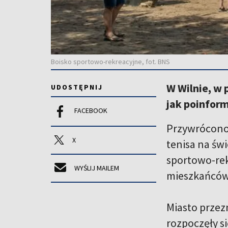
Boisko sportowo-rekreacyjne, fot. BNS
W Wilnie, w 
UDOSTĘPNIJ
jak poinfor
FACEBOOK
Przywrócono 
X
tenisa na św
sportowo-rek
WYŚLIJ MAILEM
mieszkańców, 
Miasto przez
rozpoczęły si