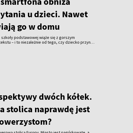
 smartfona obniża
ytania u dzieci. Nawet
wiają go w domu
a szkoły podstawowej wiąże się z gorszym
kstu – i to niezależnie od tego, czy dziecko przynosi
 zostawia je w pokoju. Zaskakujące wyniki badań
f California w Los Angeles (UCLA) opublikowało
avioral Sciences”.
rspektywy dwóch kółek.
a stolica naprawdę jest
rowerzystom?
owerową stolicą Europy. Miasto jest pagórkowate, a