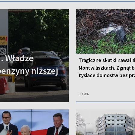
i. Władze
Tragiczne skutki nawałn
Montwiliszkach. Zginął b
benzyny niższej
tysiące domostw bez pr
LITWA