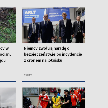
icy w
Niemcy zwołują naradę o
ocian,
bezpieczeństwie po incydencie
ądu
z dronem na lotnisku
ŚWIAT