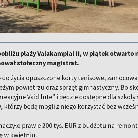
pobliżu plaży Valakampiai II, w piątek otwart
mował stołeczny magistrat.
do życia opuszczone korty tenisowe, zamocowa
ieżym powietrzu oraz sprzęt gimnastyczny. Boisk
reacyjne Vaidilute” i będzie dostępne dla szkoły
którzy będą mogli z niego korzystać bez wcześniej
naczyło prawie 200 tys. EUR z budżetu na remon
ę w kwietniu.