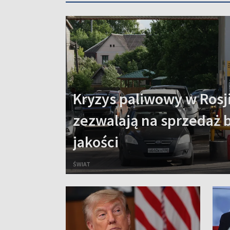
Kryzys paliwowy w Rosj
zezwalają na sprzedaż 
jakości
ŚWIAT