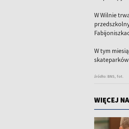
W Wilnie trw
przedszkoln
Fabijoniszka
W tym miesią
skateparków 
źródło:
BNS, fot.
WIĘCEJ NA