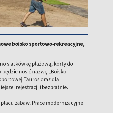
o nowe boisko sportowo-rekreacyjne,
no siatkówkę plażową, korty do
o będzie nosić nazwę „Boisko
 sportowej Tauros oraz dla
szej rejestracji i bezpłatnie.
t placu zabaw. Prace modernizacyjne