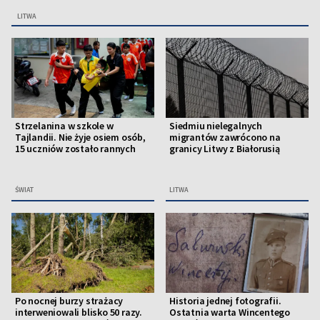
LITWA
Strzelanina w szkole w
Siedmiu nielegalnych
Tajlandii. Nie żyje osiem osób,
migrantów zawrócono na
15 uczniów zostało rannych
granicy Litwy z Białorusią
ŚWIAT
LITWA
Po nocnej burzy strażacy
Historia jednej fotografii.
interweniowali blisko 50 razy.
Ostatnia warta Wincentego