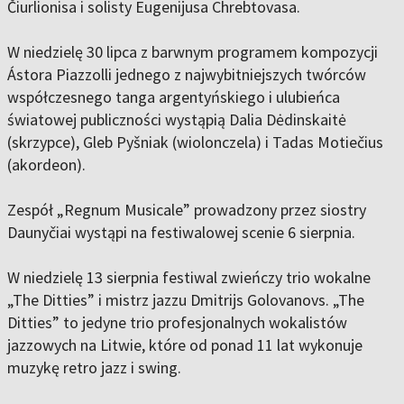
Čiurlionisa i solisty Eugenijusa Chrebtovasa.
W niedzielę 30 lipca z barwnym programem kompozycji
Ástora Piazzolli jednego z najwybitniejszych twórców
współczesnego tanga argentyńskiego i ulubieńca
światowej publiczności wystąpią Dalia Dėdinskaitė
(skrzypce), Gleb Pyšniak (wiolonczela) i Tadas Motiečius
(akordeon).
Zespół „Regnum Musicale” prowadzony przez siostry
Daunyčiai wystąpi na festiwalowej scenie 6 sierpnia.
W niedzielę 13 sierpnia festiwal zwieńczy trio wokalne
„The Ditties” i mistrz jazzu Dmitrijs Golovanovs. „The
Ditties” to jedyne trio profesjonalnych wokalistów
jazzowych na Litwie, które od ponad 11 lat wykonuje
muzykę retro jazz i swing.