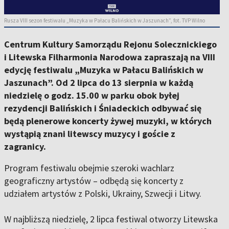
Rusza VIII sezon festiwalu „Muzyka w Pałacu Balińskich w Jaszunach”, fot. TVP Wilno
Centrum Kultury Samorządu Rejonu Solecznickiego
i Litewska Filharmonia Narodowa zapraszają na VIII
edycję festiwalu „Muzyka w Pałacu Balińskich w
Jaszunach”. Od 2 lipca do 13 sierpnia w każdą
niedzielę o godz. 15.00 w parku obok byłej
rezydencji Balińskich i Śniadeckich odbywać się
będą plenerowe koncerty żywej muzyki, w których
wystąpią znani litewscy muzycy i goście z
zagranicy.
Program festiwalu obejmie szeroki wachlarz
geograficzny artystów – odbędą się koncerty z
udziałem artystów z Polski, Ukrainy, Szwecji i Litwy.
W najbliższą niedzielę, 2 lipca festiwal otworzy Litewska