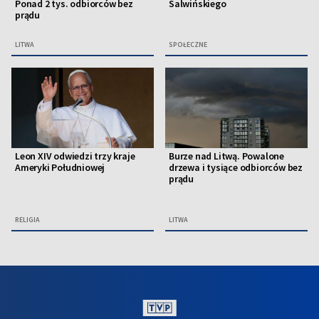
Ponad 2 tys. odbiorców bez
Salwińskiego
prądu
LITWA
SPOŁECZNE
Leon XIV odwiedzi trzy kraje
Burze nad Litwą. Powalone
Ameryki Południowej
drzewa i tysiące odbiorców bez
prądu
RELIGIA
LITWA