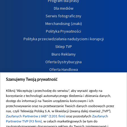
Program dla prasy
Dla mediów
Serwis fotograficzny
Merchandising (znaki)
Polityka Prywatności
Polityka przeciwdziałania nadużyciom i korupcji
Sklep TVP
Biuro Reklamy
Oferta Dystrybucyjna
Oferta Handlowa
Dostępność
Szanujemy Twoją prywatność
Moje zgody
Kliknij "Akceptuję i przechodzę do serwisu", aby wyrazić zgody na
Procedura zgłoszeń wewnętrznych
korzystanie z technologii automatycznego śledzenia i zbierania danych,
dostęp do informacji na Twoim urządzeniu końcowym i ich
przechowywanie oraz na przetwarzanie Twoich danych osobowych przez
nas, czyli Telewizję Polską S.A. w likwidacji (zwaną dalej również „TVP”),
Zaufanych Partnerów z IAB* (1201 firm)
oraz pozostałych
Zaufanych
Partnerów TVP (93 firm)
, w celach marketingowych (w tym do
zautomatyzowanego dopasowania reklam do Twoich zainteresowań i