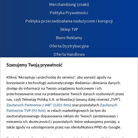
Merchandising (znaki)
Polityka Prywatności
Polityka przeciwdziałania nadużyciom i korupcji
Sklep TVP
Biuro Reklamy
Oferta Dystrybucyjna
Oferta Handlowa
Dostępność
Szanujemy Twoją prywatność
Moje zgody
Kliknij "Akceptuję i przechodzę do serwisu", aby wyrazić zgody na
Procedura zgłoszeń wewnętrznych
korzystanie z technologii automatycznego śledzenia i zbierania danych,
dostęp do informacji na Twoim urządzeniu końcowym i ich
przechowywanie oraz na przetwarzanie Twoich danych osobowych przez
nas, czyli Telewizję Polską S.A. w likwidacji (zwaną dalej również „TVP”),
Zaufanych Partnerów z IAB* (1201 firm)
oraz pozostałych
Zaufanych
Partnerów TVP (93 firm)
, w celach marketingowych (w tym do
zautomatyzowanego dopasowania reklam do Twoich zainteresowań i
mierzenia ich skuteczności) i pozostałych, które wskazujemy poniżej, a
także zgody na udostępnianie przez nas identyfikatora PPID do Google.