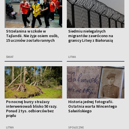
Strzelanina w szkole w
Siedmiu nielegalnych
Tajlandii. Nie żyje osiem osób,
migrantów zawrócono na
15 uczniów zostało rannych
granicy Litwy z Białorusią
ŚWIAT
LITWA
Po nocnej burzy strażacy
Historia jednej fotografii.
interweniowali blisko 50 razy.
Ostatnia warta Wincentego
Ponad 2 tys. odbiorców bez
Salwińskiego
prądu
LITWA
SPOŁECZNE