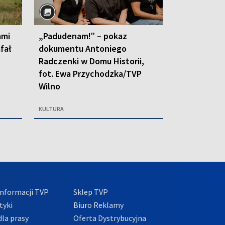
ami
„Padudenam!” – pokaz
afał
dokumentu Antoniego
Radczenki w Domu Historii,
fot. Ewa Przychodzka/TVP
Wilno
KULTURA
nformacji TVP
Sklep TVP
tyki
Biuro Reklamy
la prasy
Oferta Dystrybucyjna