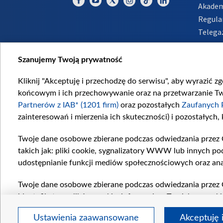
Akadem
Regula
Telega
Inform
Szanujemy Twoją prywatność
Kliknij "Akceptuję i przechodzę do serwisu", aby wyrazić z
końcowym i ich przechowywanie oraz na przetwarzanie Twoi
Partnerów z IAB* (1201 firm)
oraz pozostałych
Zaufanych 
zainteresowań i mierzenia ich skuteczności) i pozostałych,
Twoje dane osobowe zbierane podczas odwiedzania przez 
takich jak: pliki cookie, sygnalizatory WWW lub innych po
udostępnianie funkcji mediów społecznościowych oraz ana
Twoje dane osobowe zbierane podczas odwiedzania przez 
identyfikatory plików cookie, informacje o Twoich wyszuk
pozostałych
Zaufanych Partnerów TVP
dla realizacji nas
Ustawienia zaawansowane
Akceptuję 
wyboru spersonalizowanych reklam, tworzenia profilu sper