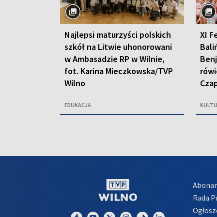
Najlepsi maturzyści polskich
XI F
szkół na Litwie uhonorowani
Bali
w Ambasadzie RP w Wilnie,
Benj
fot. Karina Mieczkowska/TVP
rówi
Wilno
Czap
EDUKACJA
KULT
Abona
Rada 
Ogłosz