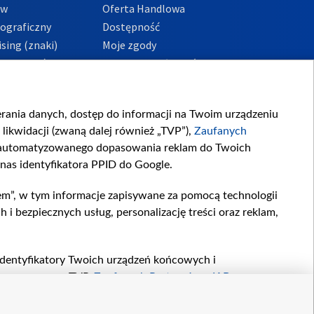
ów
Oferta Handlowa
tograficzny
Dostępność
sing (znaki)
Moje zgody
Prywatności
Procedura zgłoszeń
wewnętrznych
przeciwdziałania
m i korupcji
ierania danych, dostęp do informacji na Twoim urządzeniu
likwidacji (zwaną dalej również „TVP”),
Zaufanych
zautomatyzowanego dopasowania reklam do Twoich
 nas identyfikatora PPID do Google.
em”, w tym informacje zapisywane za pomocą technologii
 bezpiecznych usług, personalizację treści oraz reklam,
, identyfikatory Twoich urządzeń końcowych i
twarzane przez TVP,
Zaufanych Partnerów z IAB
oraz
zeniu lub dostęp do nich, wyboru podstawowych reklam,
reści, wyboru spersonalizowanych treści, pomiaru