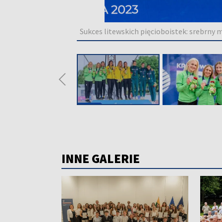
Sukces litewskich pięcioboistek: srebrny m
◀
INNE GALERIE