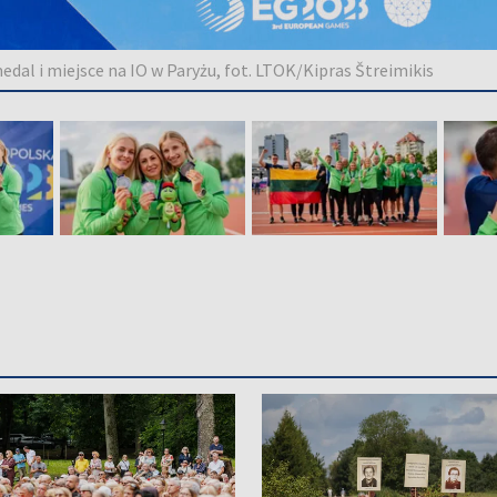
edal i miejsce na IO w Paryżu, fot. LTOK/Kipras Štreimikis