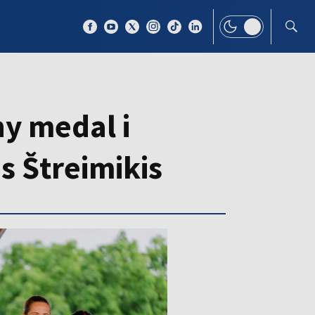
 TEMAT
WIĘCEJ
ny medal i
s Štreimikis