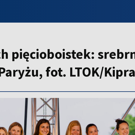
INFO WILNO
WILNO NA DZIEŃ DOBRY
PROGRAMY
ZGŁOŚ
h pięcioboistek: srebr
Paryżu, fot. LTOK/Kipra