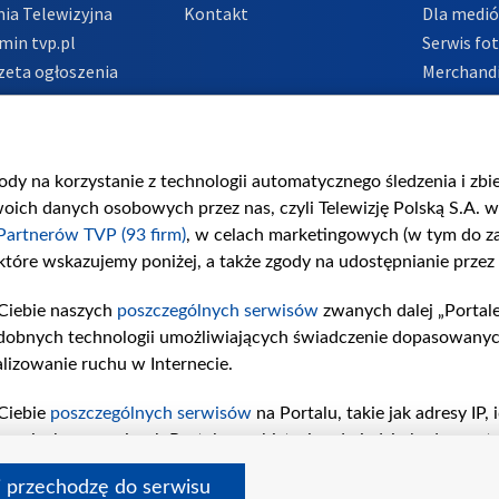
ia Telewizyjna
Kontakt
Dla medi
min tvp.pl
Serwis fo
zeta ogłoszenia
Merchandi
acje o nadawcy
Polityka 
Polityka 
nadużycio
gody na korzystanie z technologii automatycznego śledzenia i zb
ch danych osobowych przez nas, czyli Telewizję Polską S.A. w 
Partnerów TVP (93 firm)
, w celach marketingowych (w tym do 
 które wskazujemy poniżej, a także zgody na udostępnianie przez
Ciebie naszych
poszczególnych serwisów
zwanych dalej „Portal
dobnych technologii umożliwiających świadczenie dopasowanych i
lizowanie ruchu w Internecie.
Ciebie
poszczególnych serwisów
na Portalu, takie jak adresy IP
iwaniach w serwisach Portalu czy historia odwiedzin będą prze
tępujących celów i funkcji: przechowywania informacji na urząd
i przechodzę do serwisu
sonalizowanych reklam, tworzenia profilu spersonalizowanych t