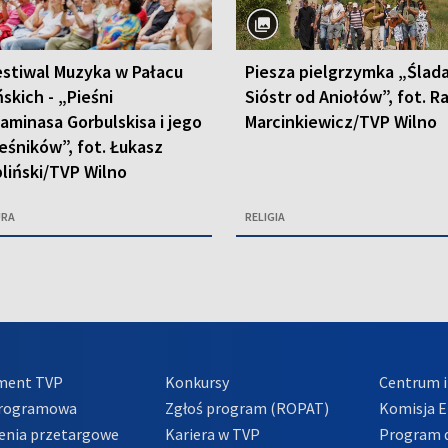
estiwal Muzyka w Pałacu
Piesza pielgrzymka „Ślad
ńskich - „Pieśni
Sióstr od Aniołów”, fot. R
aminasa Gorbulskisa i jego
Marcinkiewicz/TVP Wilno
eśników”, fot. Łukasz
liński/TVP Wilno
URA
RELIGIA
ment TVP
Konkursy
Centrum i
Programowa
Zgłoś program (ROPAT)
Komisja E
enia przetargowe
Kariera w TVP
Program d