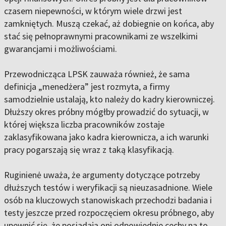
czasem niepewności, w którym wiele drzwi jest
zamkniętych. Muszą czekać, aż dobiegnie on końca, aby
stać się pełnoprawnymi pracownikami ze wszelkimi
gwarancjami i możliwościami.
Przewodnicząca LPSK zauważa również, że sama
definicja „menedżera” jest rozmyta, a firmy
samodzielnie ustalają, kto należy do kadry kierowniczej.
Dłuższy okres próbny mógłby prowadzić do sytuacji, w
której większa liczba pracowników zostaje
zaklasyfikowana jako kadra kierownicza, a ich warunki
pracy pogarszają się wraz z taką klasyfikacją.
Ruginienė uważa, że argumenty dotyczące potrzeby
dłuższych testów i weryfikacji są nieuzasadnione. Wiele
osób na kluczowych stanowiskach przechodzi badania i
testy jeszcze przed rozpoczęciem okresu próbnego, aby
upewnić się, że posiadają oni odpowiednie cechy na to