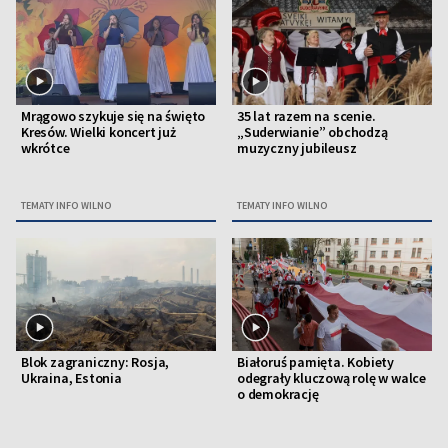
Mrągowo szykuje się na święto
35 lat razem na scenie.
Kresów. Wielki koncert już
„Suderwianie” obchodzą
wkrótce
muzyczny jubileusz
TEMATY INFO WILNO
TEMATY INFO WILNO
Blok zagraniczny: Rosja,
Białoruś pamięta. Kobiety
Ukraina, Estonia
odegrały kluczową rolę w walce
o demokrację