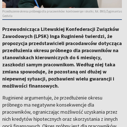
Przedłużenie okresu próbnego dla pracowników: kontrowersje i skutki, fot. BNS/Žygimantas
Gedvila
Przewodnicząca Litewskiej Konfederacji Związków
Zawodowych (LPSK) Inga Ruginienė twierdzi, że
propozycja przedstawicieli pracodawców dotycząca
przedłużenia okresu próbnego dla pracowników na
stanowiskach kierowniczych do 6 miesięcy,
zaszkodzi samym pracownikom. Według niej taka
zmiana spowoduje, że pozostaną oni dłużej w
niepewnej sytuacji, pozbawieni wielu gwarancji i
możliwości finansowych.
Ruginienė argumentuje, że przedłużenie okresu
próbnego ma negatywne konsekwencje dla
pracowników, ograniczając możliwość uzyskania przez
nich kredytów hipotecznych oraz skorzystania z innych
opcji finansowych. Okres próbny jest dla pracowników