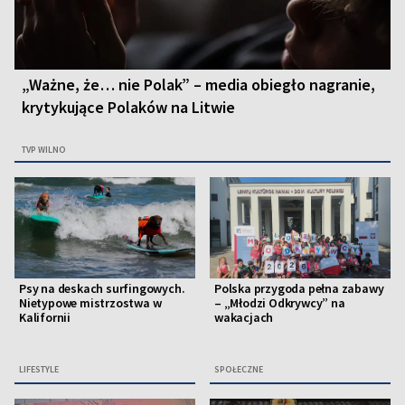
„Ważne, że… nie Polak” – media obiegło nagranie,
krytykujące Polaków na Litwie
TVP WILNO
Psy na deskach surfingowych.
Polska przygoda pełna zabawy
Nietypowe mistrzostwa w
– „Młodzi Odkrywcy” na
Kalifornii
wakacjach
LIFESTYLE
SPOŁECZNE