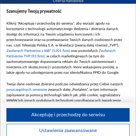
Oferta Handlowa
Dostępność
Szanujemy Twoją prywatność
Moje zgody
Kliknij "Akceptuję i przechodzę do serwisu", aby wyrazić zgody na
Procedura zgłoszeń wewnętrznych
korzystanie z technologii automatycznego śledzenia i zbierania danych,
dostęp do informacji na Twoim urządzeniu końcowym i ich
przechowywanie oraz na przetwarzanie Twoich danych osobowych przez
nas, czyli Telewizję Polską S.A. w likwidacji (zwaną dalej również „TVP”),
Zaufanych Partnerów z IAB* (1201 firm)
oraz pozostałych
Zaufanych
Partnerów TVP (93 firm)
, w celach marketingowych (w tym do
zautomatyzowanego dopasowania reklam do Twoich zainteresowań i
mierzenia ich skuteczności) i pozostałych, które wskazujemy poniżej, a
także zgody na udostępnianie przez nas identyfikatora PPID do Google.
Twoje dane osobowe zbierane podczas odwiedzania przez Ciebie naszych
poszczególnych serwisów
zwanych dalej „Portalem”, w tym informacje
zapisywane za pomocą technologii takich jak: pliki cookie, sygnalizatory
WWW lub innych podobnych technologii umożliwiających świadczenie
dopasowanych i bezpiecznych usług, personalizację treści oraz reklam,
udostępnianie funkcji mediów społecznościowych oraz analizowanie ruchu
Akceptuję i przechodzę do serwisu
w Internecie.
Twoje dane osobowe zbierane podczas odwiedzania przez Ciebie
Ustawienia zaawansowane
poszczególnych serwisów
na Portalu, takie jak adresy IP, identyfikatory