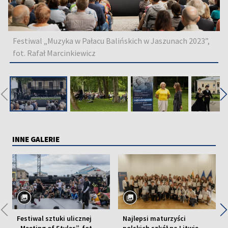
Festiwal „Muzyka w Pałacu Balińskich w Jaszunach 2023”,
fot. Rafał Marcinkiewicz
◀
INNE GALERIE
◀
Festiwal sztuki ulicznej
Najlepsi maturzyści
„Meeting of Styles”, fot.
polskich szkół na Litwie