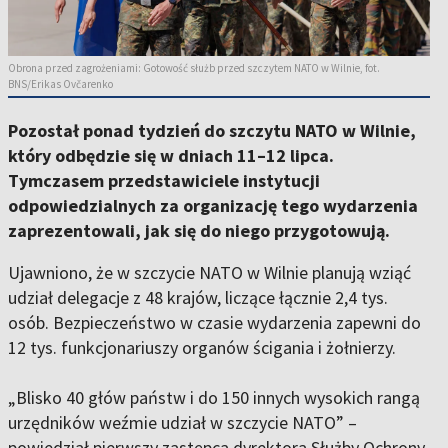
Obrona przed zagrożeniami: Gotowość służb przed szczytem NATO w Wilnie, fot.
BNS/Erikas Ovčarenko
Pozostał ponad tydzień do szczytu NATO w Wilnie,
który odbędzie się w dniach 11–12 lipca.
Tymczasem przedstawiciele instytucji
odpowiedzialnych za organizację tego wydarzenia
zaprezentowali, jak się do niego przygotowują.
Ujawniono, że w szczycie NATO w Wilnie planują wziąć
udział delegacje z 48 krajów, liczące łącznie 2,4 tys.
osób. Bezpieczeństwo w czasie wydarzenia zapewni do
12 tys. funkcjonariuszy organów ścigania i żołnierzy.
„Blisko 40 głów państw i do 150 innych wysokich rangą
urzędników weźmie udział w szczycie NATO” –
powiedział pierwszy zastępca dyrektora Służby Ochrony