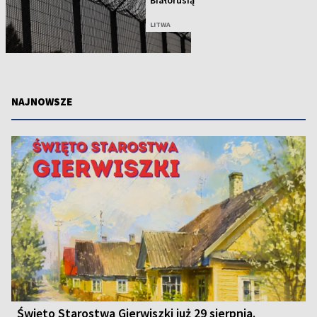
Białorusią
LITWA
NAJNOWSZE
Święto Starostwa Gierwiszki już 29 sierpnia.