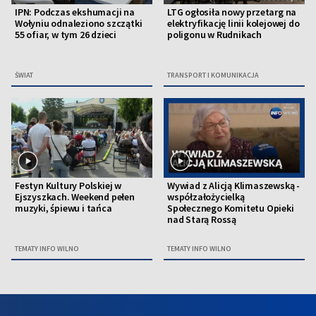
IPN: Podczas ekshumacji na
LTG ogłosiła nowy przetarg na
Wołyniu odnaleziono szczątki
elektryfikację linii kolejowej do
55 ofiar, w tym 26 dzieci
poligonu w Rudnikach
ŚWIAT
TRANSPORT I KOMUNIKACJA
Festyn Kultury Polskiej w
Wywiad z Alicją Klimaszewską -
Ejszyszkach. Weekend pełen
współzałożycielką
muzyki, śpiewu i tańca
Społecznego Komitetu Opieki
nad Starą Rossą
TEMATY INFO WILNO
TEMATY INFO WILNO