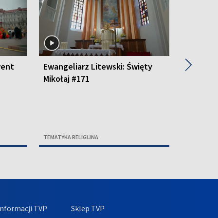
▶
went
Ewangeliarz Litewski: Święty
Ewangeli
Mikołaj #171
#170
TEMATYKA RELIGIJNA
TEMATYKA R
nformacji TVP
Sklep TVP