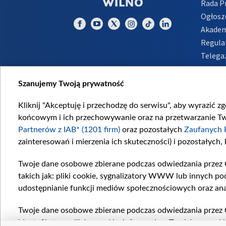
Rada 
Ogłosz
Akadem
Regula
Telega
Inform
Szanujemy Twoją prywatność
Kliknij "Akceptuję i przechodzę do serwisu", aby wyrazić z
końcowym i ich przechowywanie oraz na przetwarzanie Twoi
Partnerów z IAB* (1201 firm)
oraz pozostałych
Zaufanych 
zainteresowań i mierzenia ich skuteczności) i pozostałych,
Twoje dane osobowe zbierane podczas odwiedzania przez 
takich jak: pliki cookie, sygnalizatory WWW lub innych po
udostępnianie funkcji mediów społecznościowych oraz ana
Twoje dane osobowe zbierane podczas odwiedzania przez 
identyfikatory plików cookie, informacje o Twoich wyszuk