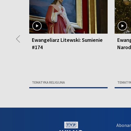
◀
Ewangeliarz Litewski: Sumienie
Ewang
#174
Narod
TEMATYKA RELIGIJNA
TEMATYK
Abona