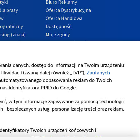
tyki
Biuro Reklamy
la prasy
Oferta Dystrybucyjna
ów
Oferta Handlowa
tograficzny
Dostępność
sing (znaki)
Moje zgody
Prywatności
Procedura zgłoszeń
wewnętrznych
przeciwdziałania
m i korupcji
ierania danych, dostęp do informacji na Twoim urządzeniu
likwidacji (zwaną dalej również „TVP”),
Zaufanych
zautomatyzowanego dopasowania reklam do Twoich
 nas identyfikatora PPID do Google.
em”, w tym informacje zapisywane za pomocą technologii
 bezpiecznych usług, personalizację treści oraz reklam,
, identyfikatory Twoich urządzeń końcowych i
twarzane przez TVP,
Zaufanych Partnerów z IAB
oraz