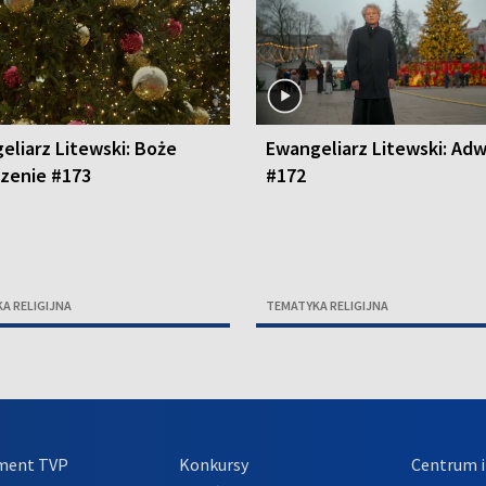
eliarz Litewski: Boże
Ewangeliarz Litewski: Ad
zenie #173
#172
A RELIGIJNA
TEMATYKA RELIGIJNA
ment TVP
Konkursy
Centrum i