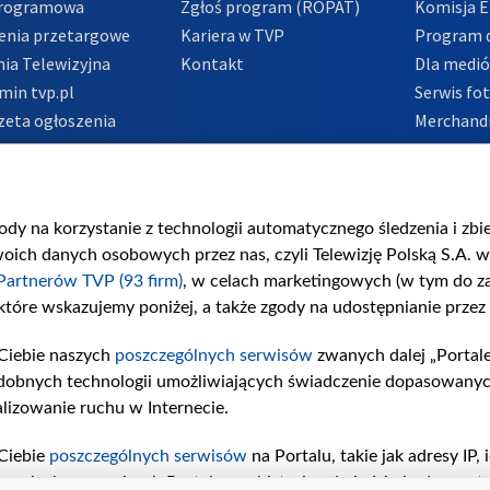
Programowa
Zgłoś program (ROPAT)
Komisja E
enia przetargowe
Kariera w TVP
Program d
ia Telewizyjna
Kontakt
Dla medi
min tvp.pl
Serwis fo
zeta ogłoszenia
Merchandi
acje o nadawcy
Polityka 
Polityka 
nadużycio
gody na korzystanie z technologii automatycznego śledzenia i zb
ch danych osobowych przez nas, czyli Telewizję Polską S.A. w 
Partnerów TVP (93 firm)
, w celach marketingowych (w tym do 
 które wskazujemy poniżej, a także zgody na udostępnianie przez
Ciebie naszych
poszczególnych serwisów
zwanych dalej „Portal
dobnych technologii umożliwiających świadczenie dopasowanych i
lizowanie ruchu w Internecie.
Ciebie
poszczególnych serwisów
na Portalu, takie jak adresy IP
iwaniach w serwisach Portalu czy historia odwiedzin będą prze