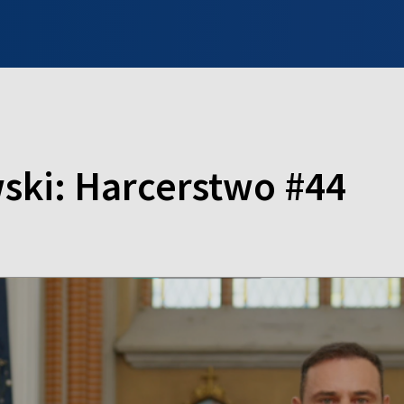
INFO WILNO
WILNO NA DZIEŃ DOBRY
PROGRAMY
ZGŁOŚ
ski: Harcerstwo #44