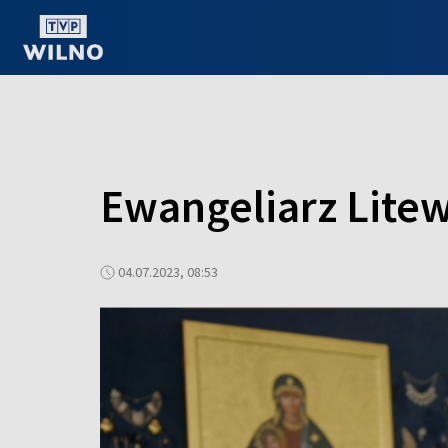
OGLĄDAJ ONLINE
Ewangeliarz Litew
04.07.2023, 08:53