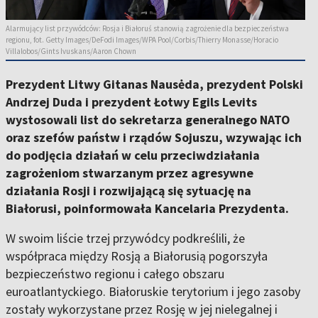
Alarmujący list przywódców: Rosja i Białoruś stanowią zagrożenie dla bezpieczeństwa
regionu, fot. Getty Images/DeFodi Images/WPA Pool/Corbis/Thierry Monasse/Horacio
Villalobos/Gints Ivuskans/Aaron Chown
Prezydent Litwy Gitanas Nausėda, prezydent Polski
Andrzej Duda i prezydent Łotwy Egils Levits
wystosowali list do sekretarza generalnego NATO
oraz szefów państw i rządów Sojuszu, wzywając ich
do podjęcia działań w celu przeciwdziałania
zagrożeniom stwarzanym przez agresywne
działania Rosji i rozwijającą się sytuację na
Białorusi, poinformowała Kancelaria Prezydenta.
W swoim liście trzej przywódcy podkreślili, że
współpraca między Rosją a Białorusią pogorszyła
bezpieczeństwo regionu i całego obszaru
euroatlantyckiego. Białoruskie terytorium i jego zasoby
zostały wykorzystane przez Rosję w jej nielegalnej i