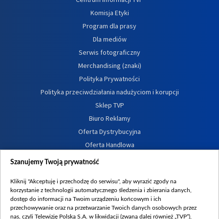
Komisja Etyki
Program dla prasy
Dla mediów
Serwis fotograficzny
Merchandising (znaki)
Polityka Prywatności
Polityka przeciwdziałania nadużyciom i korupcji
Sklep TVP
Biuro Reklamy
Oferta Dystrybucyjna
Oferta Handlowa
Dostępność
Szanujemy Twoją prywatność
Moje zgody
Kliknij "Akceptuję i przechodzę do serwisu", aby wyrazić zgody na
Procedura zgłoszeń wewnętrznych
korzystanie z technologii automatycznego śledzenia i zbierania danych,
dostęp do informacji na Twoim urządzeniu końcowym i ich
przechowywanie oraz na przetwarzanie Twoich danych osobowych przez
nas, czyli Telewizję Polską S.A. w likwidacji (zwaną dalej również „TVP”),