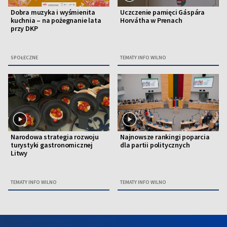
Dobra muzyka i wyśmienita
Uczczenie pamięci Gáspára
kuchnia – na pożegnanie lata
Horvátha w Prenach
przy DKP
SPOŁECZNE
TEMATY INFO WILNO
Narodowa strategia rozwoju
Najnowsze rankingi poparcia
turystyki gastronomicznej
dla partii politycznych
Litwy
TEMATY INFO WILNO
TEMATY INFO WILNO