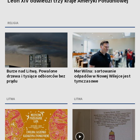
Leon XIV odwiedzi trzy kraje Ameryki Południowej
RELIGIA
Burze nad Litwą. Powalone
Mer Wilna: sortowanie
drzewa i tysiące odbiorców bez
odpadów w Nowej Wilejce jest
prądu
tymczasowe
LITWA
LITWA