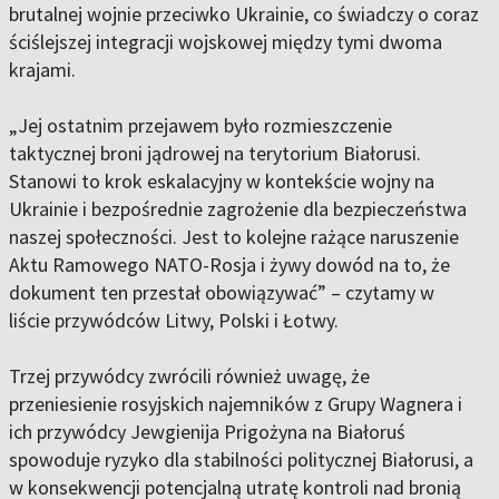
brutalnej wojnie przeciwko Ukrainie, co świadczy o coraz
ściślejszej integracji wojskowej między tymi dwoma
krajami.
„Jej ostatnim przejawem było rozmieszczenie
taktycznej broni jądrowej na terytorium Białorusi.
Stanowi to krok eskalacyjny w kontekście wojny na
Ukrainie i bezpośrednie zagrożenie dla bezpieczeństwa
naszej społeczności. Jest to kolejne rażące naruszenie
Aktu Ramowego NATO-Rosja i żywy dowód na to, że
dokument ten przestał obowiązywać” – czytamy w
liście przywódców Litwy, Polski i Łotwy.
Trzej przywódcy zwrócili również uwagę, że
przeniesienie rosyjskich najemników z Grupy Wagnera i
ich przywódcy Jewgienija Prigożyna na Białoruś
spowoduje ryzyko dla stabilności politycznej Białorusi, a
w konsekwencji potencjalną utratę kontroli nad bronią