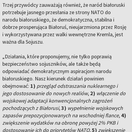
Trzej przywódcy zauważają również, że naród białoruski
potrzebuje jasnego przesłania ze strony NATO do
narodu białoruskiego, że demokratyczna, stabilna i
dobrze prosperująca Białoruś, nieujarzmiona przez Rosję
i wykorzystywana przez walki wewnętrzne Kremla, jest
ważna dla Sojuszu.
„Działania, które proponujemy, nie tylko poprawią
bezpieczeństwo sojuszników, ale także będą
odpowiadać demokratycznym aspiracjom narodu
białoruskiego. Nasz kierunek działań powinien
obejmować:
1)
przegląd odstraszania nuklearnego i
jego dostosowanie do nowych realiów
,
2)
włączenie do
wojskowej adaptacji konwencjonalnych zagrożeń
pochodzących z Białorusi
,
3)
wypełnienie wojskowych
zapasów prepozycjonowanych na wschodniej flance
,
4)
zwiększenie wydatków na obronę powyżej 2% PKB i
dostosowanie ich do priorytetów NATO
,
5)
zwiększenie