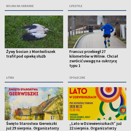
WOJNA NA UKRAINIE
LIFESTYLE
Żywy bocian z Montwiliszek
Francuz przebiegł 27
trafił pod opiekę służb
kilometrów w Wilnie. Chciał
zwrócić uwagę na cukrzycę
typu 1
LITWA
SPOŁECZNE
Święto Starostwa Gierwiszki
„Lato w Dziewieniszkach” już
już 29 sierpnia. Organizatorzy
22 sierpnia. Organizatorzy