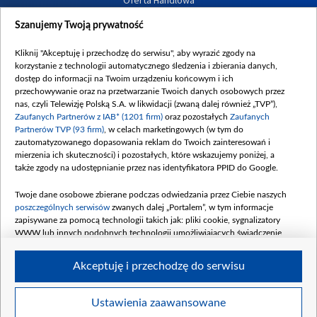
Dostępność
Szanujemy Twoją prywatność
Moje zgody
Kliknij "Akceptuję i przechodzę do serwisu", aby wyrazić zgody na
Procedura zgłoszeń wewnętrznych
korzystanie z technologii automatycznego śledzenia i zbierania danych,
dostęp do informacji na Twoim urządzeniu końcowym i ich
przechowywanie oraz na przetwarzanie Twoich danych osobowych przez
nas, czyli Telewizję Polską S.A. w likwidacji (zwaną dalej również „TVP”),
Zaufanych Partnerów z IAB* (1201 firm)
oraz pozostałych
Zaufanych
Partnerów TVP (93 firm)
, w celach marketingowych (w tym do
zautomatyzowanego dopasowania reklam do Twoich zainteresowań i
mierzenia ich skuteczności) i pozostałych, które wskazujemy poniżej, a
także zgody na udostępnianie przez nas identyfikatora PPID do Google.
Twoje dane osobowe zbierane podczas odwiedzania przez Ciebie naszych
poszczególnych serwisów
zwanych dalej „Portalem”, w tym informacje
zapisywane za pomocą technologii takich jak: pliki cookie, sygnalizatory
WWW lub innych podobnych technologii umożliwiających świadczenie
dopasowanych i bezpiecznych usług, personalizację treści oraz reklam,
udostępnianie funkcji mediów społecznościowych oraz analizowanie ruchu
Akceptuję i przechodzę do serwisu
w Internecie.
Twoje dane osobowe zbierane podczas odwiedzania przez Ciebie
Ustawienia zaawansowane
poszczególnych serwisów
na Portalu, takie jak adresy IP, identyfikatory