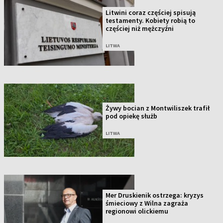
Litwini coraz częściej spisują
testamenty. Kobiety robią to
częściej niż mężczyźni
LITWA
Żywy bocian z Montwiliszek trafił
pod opiekę służb
LITWA
Mer Druskienik ostrzega: kryzys
śmieciowy z Wilna zagraża
regionowi olickiemu