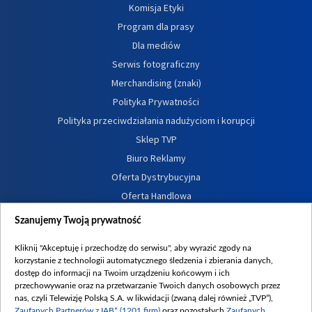
Komisja Etyki
Program dla prasy
Dla mediów
Serwis fotograficzny
Merchandising (znaki)
Polityka Prywatności
Polityka przeciwdziałania nadużyciom i korupcji
Sklep TVP
Biuro Reklamy
Oferta Dystrybucyjna
Oferta Handlowa
Dostępność
Szanujemy Twoją prywatność
Moje zgody
Kliknij "Akceptuję i przechodzę do serwisu", aby wyrazić zgody na
Procedura zgłoszeń wewnętrznych
korzystanie z technologii automatycznego śledzenia i zbierania danych,
dostęp do informacji na Twoim urządzeniu końcowym i ich
przechowywanie oraz na przetwarzanie Twoich danych osobowych przez
nas, czyli Telewizję Polską S.A. w likwidacji (zwaną dalej również „TVP”),
Zaufanych Partnerów z IAB* (1201 firm)
oraz pozostałych
Zaufanych