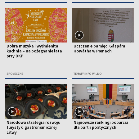
Dobra muzyka i wyśmienita
Uczczenie pamięci Gáspára
kuchnia – na pożegnanie lata
Horvátha w Prenach
przy DKP
SPOŁECZNE
TEMATY INFO WILNO
Narodowa strategia rozwoju
Najnowsze rankingi poparcia
turystyki gastronomicznej
dla partii politycznych
Litwy