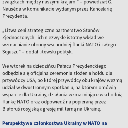
związkach między naszymi krajami” – powiedział G.
Nausėda w komunikacie wydanym przez Kancelarię
Prezydenta.
„Litwa ceni strategiczne partnerstwo Stanów
Zjednoczonych i ich niezwykle istotny wkład we
wzmacnianie obrony wschodniej flanki NATO i całego
Sojuszu” – dodał litewski polityk.
We wtorek na dziedzińcu Pałacu Prezydenckiego
odbędzie się oficjalna ceremonia złożenia hołdu dla
przywódcy USA, po której przywódcy obu krajów wezmą
udział w dwustronnym spotkaniu, na którym omówią
wsparcie dla Ukrainy, działania wzmacniające wschodnią
flankę NATO oraz odpowiedź na popieraną przez
Białoruś rosyjską agresję militarną na Ukrainę.
Perspektywa członkostwa Ukrainy w NATO na