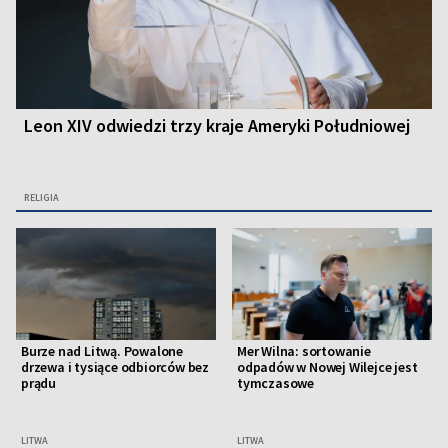
Leon XIV odwiedzi trzy kraje Ameryki Południowej
RELIGIA
Burze nad Litwą. Powalone
Mer Wilna: sortowanie
drzewa i tysiące odbiorców bez
odpadów w Nowej Wilejce jest
prądu
tymczasowe
LITWA
LITWA