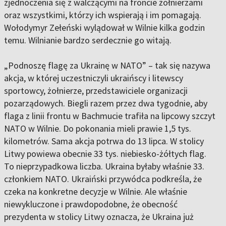
zjednoczenia się z walczącymi na froncie żołnierzami
oraz wszystkimi, którzy ich wspierają i im pomagają.
Wołodymyr Zełeński wylądował w Wilnie kilka godzin
temu. Wilnianie bardzo serdecznie go witają.
„Podnoszę flagę za Ukrainę w NATO” – tak się nazywa
akcja, w której uczestniczyli ukraińscy i litewscy
sportowcy, żołnierze, przedstawiciele organizacji
pozarządowych. Biegli razem przez dwa tygodnie, aby
flaga z linii frontu w Bachmucie trafiła na lipcowy szczyt
NATO w Wilnie. Do pokonania mieli prawie 1,5 tys.
kilometrów. Sama akcja potrwa do 13 lipca. W stolicy
Litwy powiewa obecnie 33 tys. niebiesko-żółtych flag.
To nieprzypadkowa liczba. Ukraina byłaby właśnie 33.
członkiem NATO. Ukraiński przywódca podkreśla, że
czeka na konkretne decyzje w Wilnie. Ale właśnie
niewykluczone i prawdopodobne, że obecność
prezydenta w stolicy Litwy oznacza, że Ukraina już