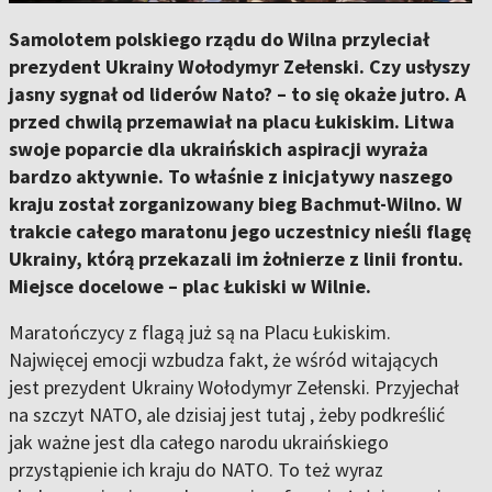
Samolotem polskiego rządu do Wilna przyleciał
prezydent Ukrainy Wołodymyr Zełenski. Czy usłyszy
jasny sygnał od liderów Nato? – to się okaże jutro. A
przed chwilą przemawiał na placu Łukiskim. Litwa
swoje poparcie dla ukraińskich aspiracji wyraża
bardzo aktywnie. To właśnie z inicjatywy naszego
kraju został zorganizowany bieg Bachmut-Wilno. W
trakcie całego maratonu jego uczestnicy nieśli flagę
Ukrainy, którą przekazali im żołnierze z linii frontu.
Miejsce docelowe – plac Łukiski w Wilnie.
Maratończycy z flagą już są na Placu Łukiskim.
Najwięcej emocji wzbudza fakt, że wśród witających
jest prezydent Ukrainy Wołodymyr Zełenski. Przyjechał
na szczyt NATO, ale dzisiaj jest tutaj , żeby podkreślić
jak ważne jest dla całego narodu ukraińskiego
przystąpienie ich kraju do NATO. To też wyraz