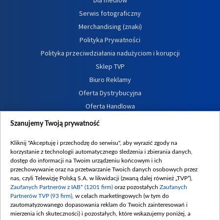
Dla mediów
Serwis fotograficzny
Merchandising (znaki)
Polityka Prywatności
Polityka przeciwdziałania nadużyciom i korupcji
Sklep TVP
Biuro Reklamy
Oferta Dystrybucyjna
Oferta Handlowa
Dostępność
Szanujemy Twoją prywatność
Moje zgody
Kliknij "Akceptuję i przechodzę do serwisu", aby wyrazić zgody na
Procedura zgłoszeń wewnętrznych
korzystanie z technologii automatycznego śledzenia i zbierania danych,
dostęp do informacji na Twoim urządzeniu końcowym i ich
przechowywanie oraz na przetwarzanie Twoich danych osobowych przez
nas, czyli Telewizję Polską S.A. w likwidacji (zwaną dalej również „TVP”),
Zaufanych Partnerów z IAB* (1201 firm)
oraz pozostałych
Zaufanych
Partnerów TVP (93 firm)
, w celach marketingowych (w tym do
zautomatyzowanego dopasowania reklam do Twoich zainteresowań i
mierzenia ich skuteczności) i pozostałych, które wskazujemy poniżej, a