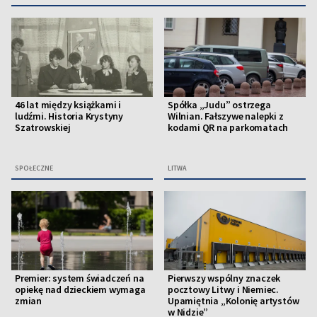
46 lat między książkami i
Spółka „Judu” ostrzega
ludźmi. Historia Krystyny
Wilnian. Fałszywe nalepki z
Szatrowskiej
kodami QR na parkomatach
SPOŁECZNE
LITWA
Premier: system świadczeń na
Pierwszy wspólny znaczek
opiekę nad dzieckiem wymaga
pocztowy Litwy i Niemiec.
zmian
Upamiętnia „Kolonię artystów
w Nidzie”