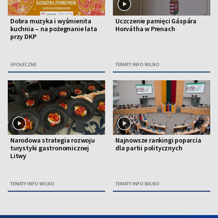
Dobra muzyka i wyśmienita
Uczczenie pamięci Gáspára
kuchnia – na pożegnanie lata
Horvátha w Prenach
przy DKP
SPOŁECZNE
TEMATY INFO WILNO
Narodowa strategia rozwoju
Najnowsze rankingi poparcia
turystyki gastronomicznej
dla partii politycznych
Litwy
TEMATY INFO WILNO
TEMATY INFO WILNO