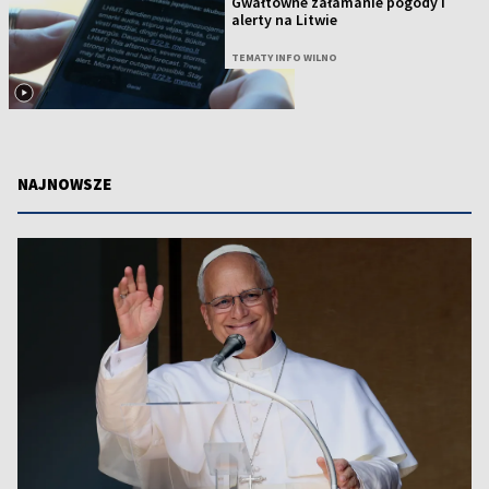
Gwałtowne załamanie pogody i
alerty na Litwie
TEMATY INFO WILNO
NAJNOWSZE