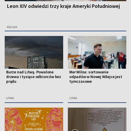
Leon XIV odwiedzi trzy kraje Ameryki Południowej
RELIGIA
Burze nad Litwą. Powalone
Mer Wilna: sortowanie
drzewa i tysiące odbiorców bez
odpadów w Nowej Wilejce jest
prądu
tymczasowe
LITWA
LITWA