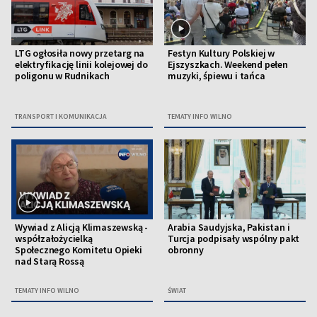
LTG ogłosiła nowy przetarg na
Festyn Kultury Polskiej w
elektryfikację linii kolejowej do
Ejszyszkach. Weekend pełen
poligonu w Rudnikach
muzyki, śpiewu i tańca
TRANSPORT I KOMUNIKACJA
TEMATY INFO WILNO
Wywiad z Alicją Klimaszewską -
Arabia Saudyjska, Pakistan i
współzałożycielką
Turcja podpisały wspólny pakt
Społecznego Komitetu Opieki
obronny
nad Starą Rossą
TEMATY INFO WILNO
ŚWIAT