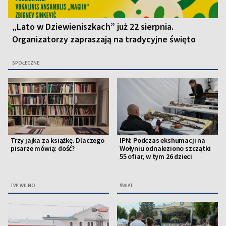
„Lato w Dziewieniszkach” już 22 sierpnia.
Organizatorzy zapraszają na tradycyjne święto
SPOŁECZNE
Trzy jajka za książkę. Dlaczego
IPN: Podczas ekshumacji na
pisarze mówią: dość?
Wołyniu odnaleziono szczątki
55 ofiar, w tym 26 dzieci
TVP WILNO
ŚWIAT