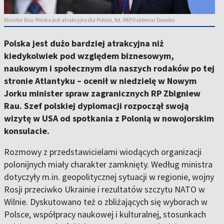
Minister Rau: Polska jest atrakcyjna dla Polonii, fot. PAP/Valdemar Doveiko
Polska jest dużo bardziej atrakcyjna niż
kiedykolwiek pod względem biznesowym,
naukowym i społecznym dla naszych rodaków po tej
stronie Atlantyku – ocenił w niedzielę w Nowym
Jorku minister spraw zagranicznych RP Zbigniew
Rau. Szef polskiej dyplomacji rozpoczął swoją
wizytę w USA od spotkania z Polonią w nowojorskim
konsulacie.
Rozmowy z przedstawicielami wiodących organizacji
polonijnych miały charakter zamknięty. Według ministra
dotyczyły m.in. geopolitycznej sytuacji w regionie, wojny
Rosji przeciwko Ukrainie i rezultatów szczytu NATO w
Wilnie. Dyskutowano też o zbliżających się wyborach w
Polsce, współpracy naukowej i kulturalnej, stosunkach