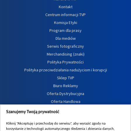
Kontakt
Centrum informacji TVP
Komisja Etyki
Program dla prasy
Dla mediów
Serwis fotograficzny
Merchandising (znaki)
Polityka Prywatności
Polityka przeciwdziałania nadużyciom i korupcji
Sklep TVP
Biuro Reklamy
Oferta Dystrybucyjna
Oferta Handlowa
Dostępność
Szanujemy Twoją prywatność
Moje zgody
Kliknij "Akceptuję i przechodzę do serwisu", aby wyrazić zgody na
Procedura zgłoszeń wewnętrznych
korzystanie z technologii automatycznego śledzenia i zbierania danych,