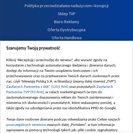
Polityka przeciwdziałania nadużyciom i korupcji
Sklep TVP
Biuro Reklamy
Oferta Dystrybucyjna
Oferta Handlowa
Dostępność
Szanujemy Twoją prywatność
Moje zgody
Kliknij "Akceptuję i przechodzę do serwisu", aby wyrazić zgody na
Procedura zgłoszeń wewnętrznych
korzystanie z technologii automatycznego śledzenia i zbierania danych,
dostęp do informacji na Twoim urządzeniu końcowym i ich
przechowywanie oraz na przetwarzanie Twoich danych osobowych przez
nas, czyli Telewizję Polską S.A. w likwidacji (zwaną dalej również „TVP”),
Zaufanych Partnerów z IAB* (1201 firm)
oraz pozostałych
Zaufanych
Partnerów TVP (93 firm)
, w celach marketingowych (w tym do
zautomatyzowanego dopasowania reklam do Twoich zainteresowań i
mierzenia ich skuteczności) i pozostałych, które wskazujemy poniżej, a
także zgody na udostępnianie przez nas identyfikatora PPID do Google.
Twoje dane osobowe zbierane podczas odwiedzania przez Ciebie naszych
poszczególnych serwisów
zwanych dalej „Portalem”, w tym informacje
zapisywane za pomocą technologii takich jak: pliki cookie, sygnalizatory