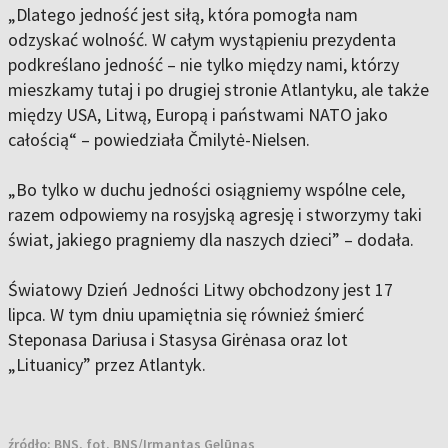
„Dlatego jedność jest siłą, która pomogła nam
odzyskać wolność. W całym wystąpieniu prezydenta
podkreślano jedność – nie tylko między nami, którzy
mieszkamy tutaj i po drugiej stronie Atlantyku, ale także
między USA, Litwą, Europą i państwami NATO jako
całością“ – powiedziała Čmilytė-Nielsen.
„Bo tylko w duchu jedności osiągniemy wspólne cele,
razem odpowiemy na rosyjską agresję i stworzymy taki
świat, jakiego pragniemy dla naszych dzieci” – dodała.
Światowy Dzień Jedności Litwy obchodzony jest 17
lipca. W tym dniu upamiętnia się również śmierć
Steponasa Dariusa i Stasysa Girėnasa oraz lot
„Lituanicy” przez Atlantyk.
źródło:
BNS, fot. BNS/Irmantas Gelūnas