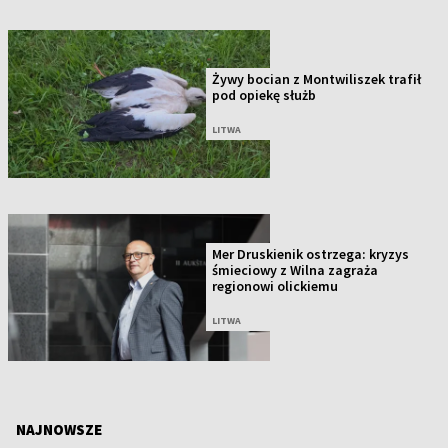
Żywy bocian z Montwiliszek trafił
pod opiekę służb
LITWA
Mer Druskienik ostrzega: kryzys
śmieciowy z Wilna zagraża
regionowi olickiemu
LITWA
NAJNOWSZE