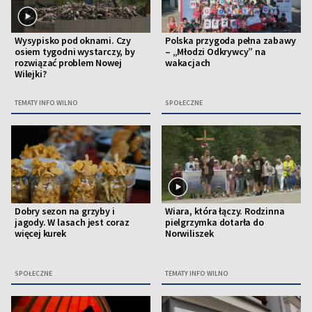
Wysypisko pod oknami. Czy
Polska przygoda pełna zabawy
osiem tygodni wystarczy, by
– „Młodzi Odkrywcy” na
rozwiązać problem Nowej
wakacjach
Wilejki?
TEMATY INFO WILNO
SPOŁECZNE
Dobry sezon na grzyby i
Wiara, która łączy. Rodzinna
jagody. W lasach jest coraz
pielgrzymka dotarła do
więcej kurek
Norwiliszek
SPOŁECZNE
TEMATY INFO WILNO