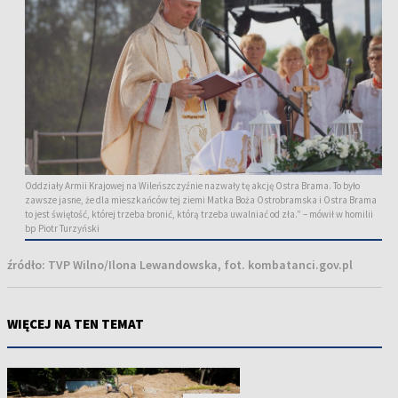
Oddziały Armii Krajowej na Wileńszczyźnie nazwały tę akcję Ostra Brama. To było
zawsze jasne, że dla mieszkańców tej ziemi Matka Boża Ostrobramska i Ostra Brama
to jest świętość, której trzeba bronić, którą trzeba uwalniać od zła.” – mówił w homilii
bp Piotr Turzyński
źródło:
TVP Wilno/Ilona Lewandowska, fot. kombatanci.gov.pl
WIĘCEJ NA TEN TEMAT