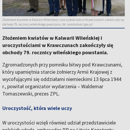
Złożeniem kwiatów w Kalwarii Wileńskiej i uroczystościami w Krawczunach zakończyły się
obchody 79. rocznicy wileńskiego powstania, fot. kombatanci.gov.pl
Złożeniem kwiatów w Kalwarii Wileńskiej i
uroczystościami w Krawczunach zakończyły się
obchody 79. rocznicy wileńskiego powstania.
Zgromadzonych przy pomniku bitwy pod Krawczunami,
który upamiętnia starcie żołnierzy Armii Krajowej z
wycofującymi się oddziałami niemieckimi 13 lipca 1944
r., powitał organizator wydarzenia – Waldemar
Tomaszewski, prezes ZPL.
Uroczystość, która wiele uczy
W uroczystości wzięli również udział przedstawiciele
polskich władz, ambasador RP na Litwie Konstanty