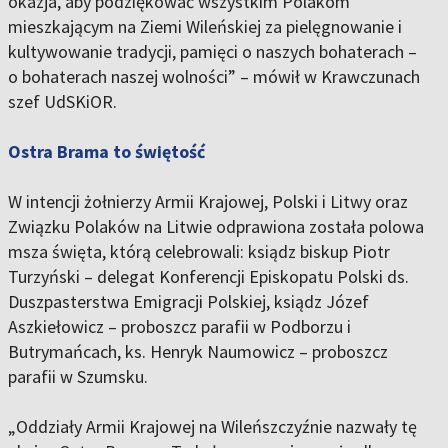
okazja, aby podziękować wszystkim Polakom
mieszkającym na Ziemi Wileńskiej za pielęgnowanie i
kultywowanie tradycji, pamięci o naszych bohaterach –
o bohaterach naszej wolności” – mówił w Krawczunach
szef UdSKiOR.
Ostra Brama to świętość
W intencji żołnierzy Armii Krajowej, Polski i Litwy oraz
Związku Polaków na Litwie odprawiona została polowa
msza święta, którą celebrowali: ksiądz biskup Piotr
Turzyński – delegat Konferencji Episkopatu Polski ds.
Duszpasterstwa Emigracji Polskiej, ksiądz Józef
Aszkiełowicz – proboszcz parafii w Podborzu i
Butrymańcach, ks. Henryk Naumowicz – proboszcz
parafii w Szumsku.
„Oddziały Armii Krajowej na Wileńszczyźnie nazwały tę