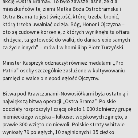
akcję »Ostra Brama«. To było zawsze jasne, że dla
mieszkańców tej ziemi Matka Boża Ostrobramska i
Ostra Brama to jest świętość, której trzeba bronić,
którą trzeba uwalniać od zła. Bóg, Honor i Ojczyzna –
oto są cudowne korzenie, z których wyniknęła ta ofiara
ich życia, ta gotowość do walki, do dania siebie samych
za życie innych” – mówił w homilii bp Piotr Turzyński.
Minister Kasprzyk odznaczył również medalami „Pro
Patria” osoby szczególnie zasłużone w kultywowaniu
pamięci o walce o niepodległość Ojczyzny.
Bitwa pod Krawczunami-Nowosiółkami była ostatnią i
największą bitwą operacji „Ostra Brama”. Polskie
oddziały rozproszyły liczącą około 1 000 żołnierzy grupę
niemieckiego wojska – kilkuset wojskowych zginęło, a
prawie 300 wzięto do niewoli. Polskie straty w bitwie
wyniosły 79 poległych, 10 zaginionych i 35 ciężko