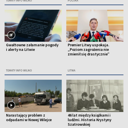
TEMATY INFO WILNO
POLSKA
Gwałtowne załamanie pogody
Premier Litwy uspokaja.
i alerty na Litwie
„Poziom zagrożenia nie
zmienił się drastycznie”
TEMATY INFO WILNO
LITWA
Narastający problem z
46 lat między książkami i
odpadami w Nowej Wilejce
ludźmi. Historia Krystyny
Szatrowskiej