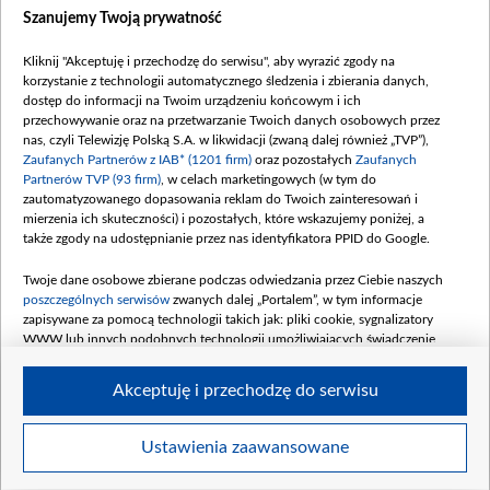
Dostępność
Szanujemy Twoją prywatność
Moje zgody
Kliknij "Akceptuję i przechodzę do serwisu", aby wyrazić zgody na
Procedura zgłoszeń wewnętrznych
korzystanie z technologii automatycznego śledzenia i zbierania danych,
dostęp do informacji na Twoim urządzeniu końcowym i ich
przechowywanie oraz na przetwarzanie Twoich danych osobowych przez
nas, czyli Telewizję Polską S.A. w likwidacji (zwaną dalej również „TVP”),
Zaufanych Partnerów z IAB* (1201 firm)
oraz pozostałych
Zaufanych
Partnerów TVP (93 firm)
, w celach marketingowych (w tym do
zautomatyzowanego dopasowania reklam do Twoich zainteresowań i
mierzenia ich skuteczności) i pozostałych, które wskazujemy poniżej, a
także zgody na udostępnianie przez nas identyfikatora PPID do Google.
Twoje dane osobowe zbierane podczas odwiedzania przez Ciebie naszych
poszczególnych serwisów
zwanych dalej „Portalem”, w tym informacje
zapisywane za pomocą technologii takich jak: pliki cookie, sygnalizatory
WWW lub innych podobnych technologii umożliwiających świadczenie
dopasowanych i bezpiecznych usług, personalizację treści oraz reklam,
udostępnianie funkcji mediów społecznościowych oraz analizowanie ruchu
Akceptuję i przechodzę do serwisu
w Internecie.
Twoje dane osobowe zbierane podczas odwiedzania przez Ciebie
Ustawienia zaawansowane
poszczególnych serwisów
na Portalu, takie jak adresy IP, identyfikatory
©2026 Telewizja Polska S. A. w likwidacji
Twoich urządzeń końcowych i identyfikatory plików cookie, informacje o