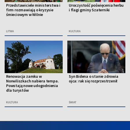
Przedstawiciele ministerstwa i
Uroczystość poświęcenia herbu
firm rozmawiają o kryzysie
i flagi gminy Szaterniki
śmieciowym w Wilnie
LITWA
KULTURA
Renowacja zamku w
Syn Bidena o stanie zdrowia
Norwiliszkach nabiera tempa.
ojca: rak się rozprzestrzenił
Powstają nowe udogodnienia
dla turystów
KULTURA
ŚWIAT