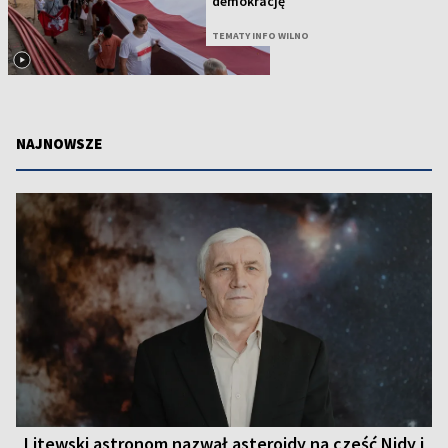
demokrację
TEMATY INFO WILNO
NAJNOWSZE
Litewski astronom nazwał asteroidy na cześć Nidy i