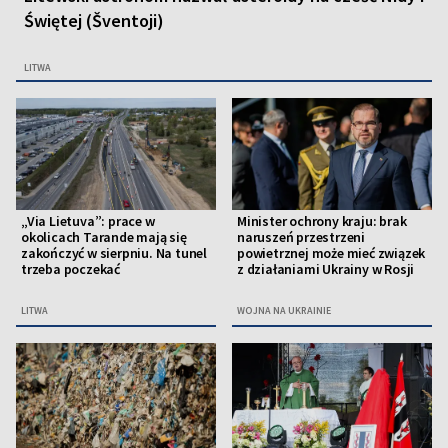
Świętej (Šventoji)
LITWA
„Via Lietuva”: prace w
Minister ochrony kraju: brak
okolicach Tarande mają się
naruszeń przestrzeni
zakończyć w sierpniu. Na tunel
powietrznej może mieć związek
trzeba poczekać
z działaniami Ukrainy w Rosji
LITWA
WOJNA NA UKRAINIE