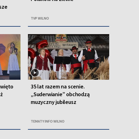
sze
TVP WILNO
święto
35 lat razem na scenie.
uż
„Suderwianie” obchodzą
muzyczny jubileusz
TEMATY INFO WILNO