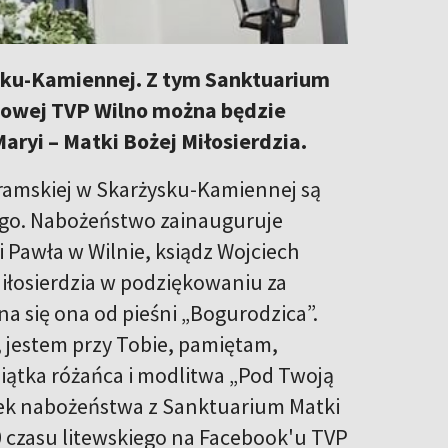
sku-Kamiennej. Z tym Sanktuarium
k'owej TVP Wilno można będzie
aryi – Matki Bożej Miłosierdzia.
ramskiej w Skarżysku-Kamiennej są
ego. Nabożeństwo zainauguruje
 Pawła w Wilnie, ksiądz Wojciech
Miłosierdzia w podziękowaniu za
na się ona od pieśni „Bogurodzica”.
, jestem przy Tobie, pamiętam,
iątka różańca i modlitwa „Pod Twoją
tek nabożeństwa z Sanktuarium Matki
0 czasu litewskiego na Facebook'u TVP