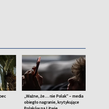
bec
„Ważne, że… nie Polak” – media
obiegło nagranie, krytykujące
Polaków na Litwie