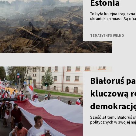
Estonia
To była kolejna tragiczna
ukraińskich miast. Są ofi
TEMATY INFO WILNO
Białoruś p
kluczową r
demokracj
Sześć lat temu Białoruś 
politycznych w swojej na
jest wciąż żywa, a szcz
odegrały kobiety.