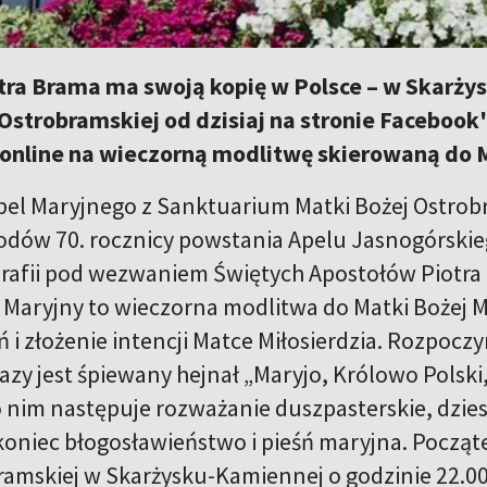
tra Brama ma swoją kopię w Polsce – w Skarży
Ostrobramskiej od dzisiaj na stronie Faceboo
 online na wieczorną modlitwę skierowaną do M
pel Maryjnego z Sanktuarium Matki Bożej Ostrob
odów 70. rocznicy powstania Apelu Jasnogórski
rafii pod wezwaniem Świętych Apostołów Piotra i
el Maryjny to wieczorna modlitwa do Matki Bożej 
 i złożenie intencji Matce Miłosierdzia. Rozpoczy
azy jest śpiewany hejnał „Maryjo, Królowo Polski
 nim następuje rozważanie duszpasterskie, dzies
koniec błogosławieństwo i pieśń maryjna. Począ
ramskiej w Skarżysku-Kamiennej o godzinie 22.0