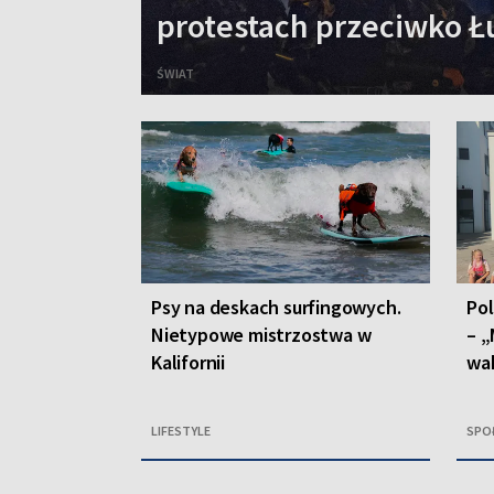
protestach przeciwko 
ŚWIAT
Psy na deskach surfingowych.
Po
Nietypowe mistrzostwa w
– „
Kalifornii
wa
LIFESTYLE
SPO