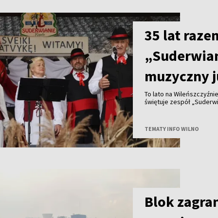
35 lat raze
„Suderwia
muzyczny j
To lato na Wileńszczyźni
świętuje zespół „Suderwia
TEMATY INFO WILNO
Blok zagran