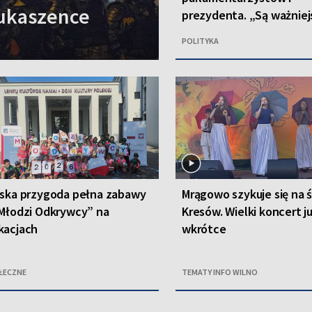
Łukaszence
prezydenta. „Są ważniej
kwestie”
POLITYKA
lska przygoda pełna zabawy
Mrągowo szykuje się na 
Młodzi Odkrywcy” na
Kresów. Wielki koncert j
kacjach
wkrótce
ŁECZNE
TEMATY INFO WILNO