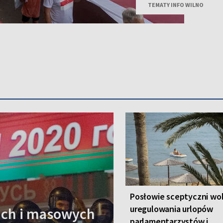
TEMATY INFO WILNO
Posłowie sceptyczni wo
uregulowania urlopów
rach i masowych
parlamentarzystów i