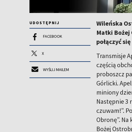
Wileńska Os
UDOSTĘPNIJ
Matki Bożej 
FACEBOOK
połączyć się
X
Transmisje A
częścią obch
WYŚLIJ MAILEM
proboszcz pa
Górlicki. Ap
miniony dzień
Następnie 3 r
czuwam!”. Po
Obronę”. Na 
Bożej Ostrob