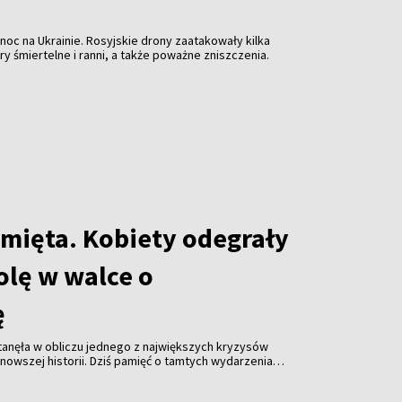
 noc na Ukrainie. Rosyjskie drony zaatakowały kilka
ary śmiertelne i ranni, a także poważne zniszczenia.
amięta. Kobiety odegrały
olę w walce o
ę
stanęła w obliczu jednego z największych kryzysów
jnowszej historii. Dziś pamięć o tamtych wydarzeniach
ególną rolę w białoruskim ruchu prodemokratycznym