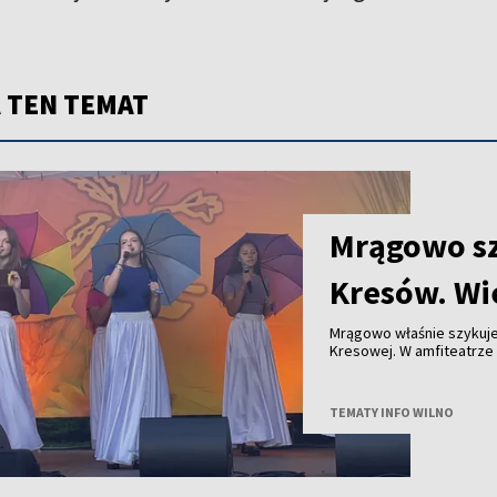
 TEN TEMAT
Mrągowo sz
Kresów. Wie
Mrągowo właśnie szykuje 
Kresowej. W amfiteatrze 
Białorusi i Litwy.
TEMATY INFO WILNO