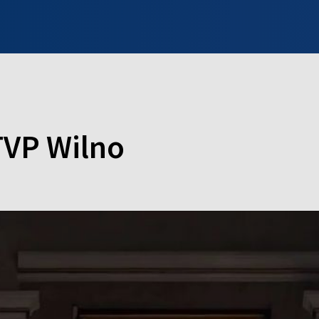
INFO WILNO
WILNO NA DZIEŃ DOBRY
PROGRAMY
ZGŁOŚ
TVP Wilno