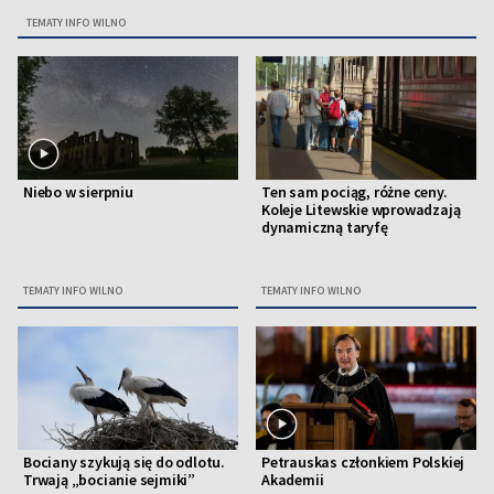
TEMATY INFO WILNO
Niebo w sierpniu
Ten sam pociąg, różne ceny.
Koleje Litewskie wprowadzają
dynamiczną taryfę
TEMATY INFO WILNO
TEMATY INFO WILNO
Bociany szykują się do odlotu.
Petrauskas członkiem Polskiej
Trwają „bocianie sejmiki”
Akademii