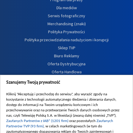
Dla mediów
Serwis fotograficzny
Merchandising (znaki)
Polityka Prywatności
Polityka przeciwdziałania nadużyciom i korupcji
Sklep TVP
Biuro Reklamy
Oferta Dystrybucyjna
Oferta Handlowa
Dostępność
Szanujemy Twoją prywatność
Moje zgody
Kliknij "Akceptuję i przechodzę do serwisu", aby wyrazić zgody na
Procedura zgłoszeń wewnętrznych
korzystanie z technologii automatycznego śledzenia i zbierania danych,
dostęp do informacji na Twoim urządzeniu końcowym i ich
przechowywanie oraz na przetwarzanie Twoich danych osobowych przez
nas, czyli Telewizję Polską S.A. w likwidacji (zwaną dalej również „TVP”),
Zaufanych Partnerów z IAB* (1201 firm)
oraz pozostałych
Zaufanych
Partnerów TVP (93 firm)
, w celach marketingowych (w tym do
zautomatyzowanego dopasowania reklam do Twoich zainteresowań i