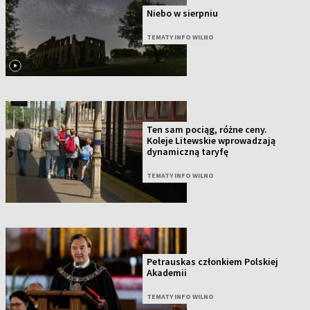
Niebo w sierpniu
TEMATY INFO WILNO
Ten sam pociąg, różne ceny.
Koleje Litewskie wprowadzają
dynamiczną taryfę
TEMATY INFO WILNO
Petrauskas członkiem Polskiej
Akademii
TEMATY INFO WILNO