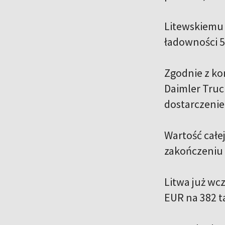
Litewskiemu
ładowności 5
Zgodnie z k
Daimler Truc
dostarczenie
Wartość całej
zakończeniu
Litwa już wc
EUR na 382 t