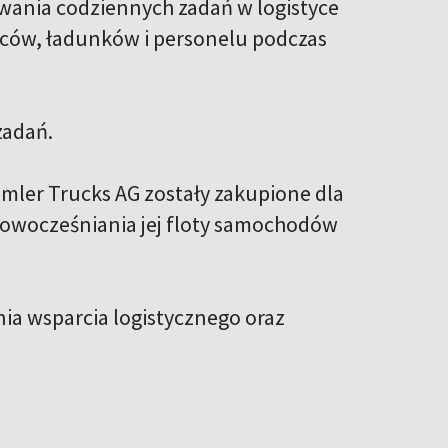
ania codziennych zadań w logistyce
wców, ładunków i personelu podczas
zadań.
ler Trucks AG zostały zakupione dla
unowocześniania jej floty samochodów
a wsparcia logistycznego oraz