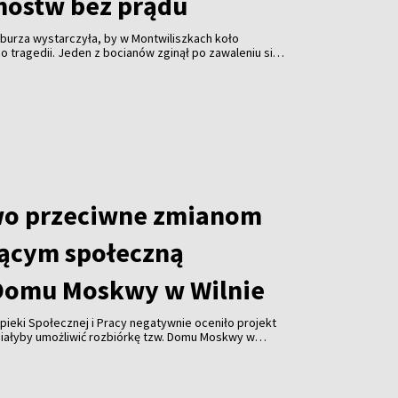
mostw bez prądu
burza wystarczyła, by w Montwiliszkach koło
 tragedii. Jeden z bocianów zginął po zawaleniu się
azda. Gwałtowne nawałnice, które przeszły nad Litwą,
 odbiorców i spowodowały liczne zniszczenia.
wo przeciwne zmianom
ącym społeczną
Domu Moskwy w Wilnie
pieki Społecznej i Pracy negatywnie oceniło projekt
miałyby umożliwić rozbiórkę tzw. Domu Moskwy w
watnych firm w formie darowizny. Resort ostrzega
orupcji i ograniczenia konkurencji.