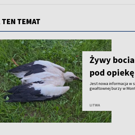
 TEN TEMAT
Żywy bocian
pod opiekę
Jest nowa informacja w
gwałtownej burzy w Mont
mieszkaniec miejscowośc
służby przyjechały na mi
LITWA