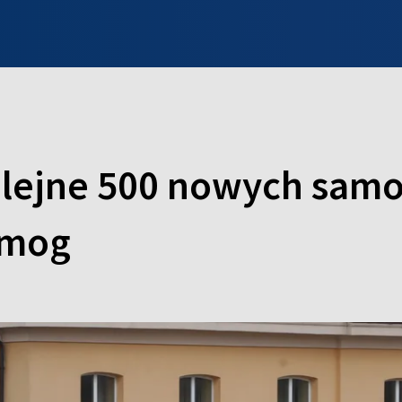
INFO WILNO
WILNO NA DZIEŃ DOBRY
PROGRAMY
ZGŁOŚ
olejne 500 nowych sam
imog