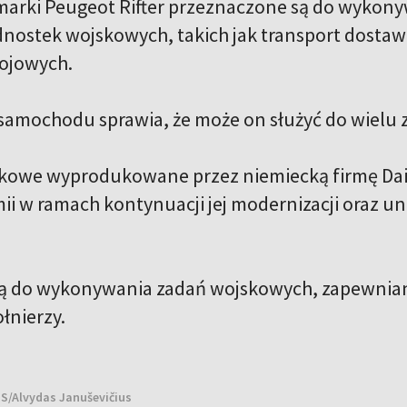
rki Peugeot Rifter przeznaczone są do wykonyw
ednostek wojskowych, takich jak transport dosta
ojowych.
samochodu sprawia, że może on służyć do wielu 
kowe wyprodukowane przez niemiecką firmę Daim
rmii w ramach kontynuacji jej modernizacji oraz 
ą do wykonywania zadań wojskowych, zapewniani
łnierzy.
NS/Alvydas Januševičius