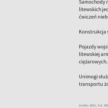
Samochody ma
litewskich j
ćwiczeń nieb
Konstrukcja 
Pojazdy wojs
litewskiej a
ciężarowych.
Unimogi służ
transportu żo
źródło:
BNS, fot. B