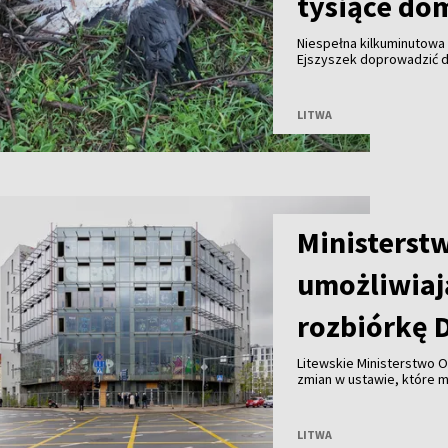
tysiące do
Niespełna kilkuminutowa 
Ejszyszek doprowadzić do
części wieloletniego gni
pozbawiły prądu tysiące
LITWA
Ministerst
umożliwiaj
rozbiórkę 
Litewskie Ministerstwo O
zmian w ustawie, które 
Wilnie przy wsparciu pry
przed ryzykiem nadużyć, k
LITWA