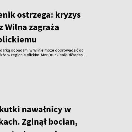
enik ostrzega: kryzys
z Wilna zagraża
olickiemu
odarką odpadami w Wilnie może doprowadzić do
kże w regionie olickim. Mer Druskienik Ričardas
 od początku sierpnia Wileńska Elektrociepłownia
uje już do spalania odpadów z tego regionu.
skutki nawałnicy w
kach. Zginął bocian,