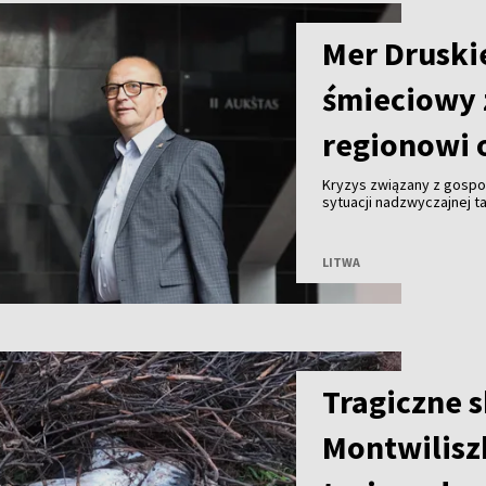
Mer Druski
śmieciowy 
regionowi 
Kryzys związany z gosp
sytuacji nadzwyczajnej ta
Malinauskas alarmuje, że
Kogeneracyjna nie przyjm
LITWA
Tragiczne 
Montwilisz