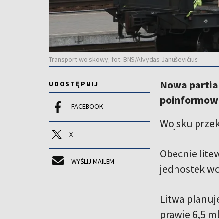
Transport wojskowy, fot. BNS/Alvydas Januševičius
Nowa partia 
UDOSTĘPNIJ
poinformowa
FACEBOOK
Wojsku przek
X
Obecnie lite
WYŚLIJ MAILEM
jednostek wo
Litwa planuj
prawie 6,5 m