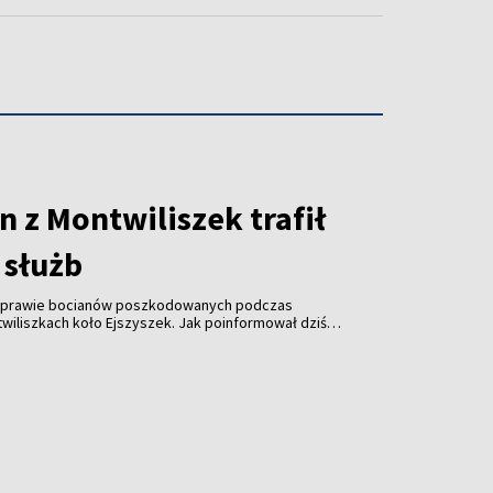
 z Montwiliszek trafił
 służb
 sprawie bocianów poszkodowanych podczas
wiliszkach koło Ejszyszek. Jak poinformował dziś
i pan Krzysztof Gotowiecki, wczoraj wieczorem
ejsce i zabrały żywego, rannego bociana.