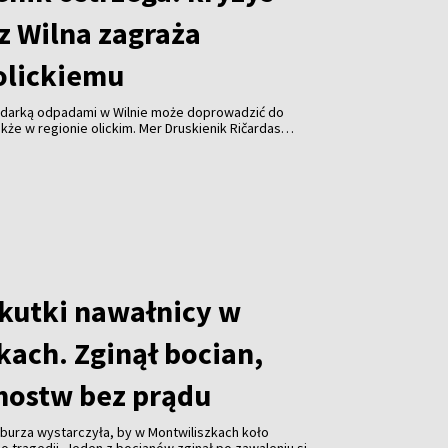
z Wilna zagraża
olickiemu
odarką odpadami w Wilnie może doprowadzić do
kże w regionie olickim. Mer Druskienik Ričardas
 od początku sierpnia Wileńska Elektrociepłownia
uje już do spalania odpadów z tego regionu.
skutki nawałnicy w
kach. Zginął bocian,
mostw bez prądu
burza wystarczyła, by w Montwiliszkach koło