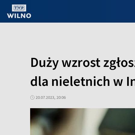
OGLĄDAJ ONLINE
Duży wzrost zgłos
dla nieletnich w I
20.07.2023, 20:06