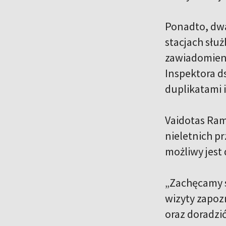
Ponadto, dwa
stacjach słu
zawiadomieni
Inspektora ds
duplikatami i
Vaidotas Ram
nieletnich p
możliwy jest 
„Zachęcamy s
wizyty zapoz
oraz doradzić