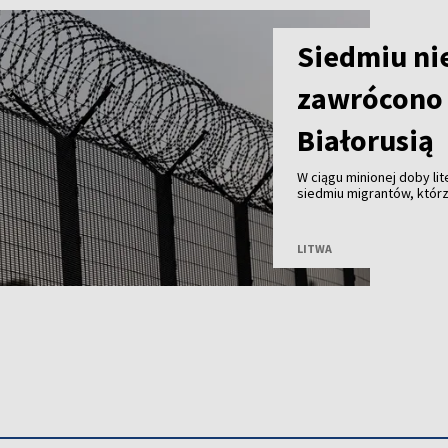
Siedmiu ni
zawrócono 
Białorusią
W ciągu minionej doby li
siedmiu migrantów, którz
Białorusią. Od początku 
LITWA