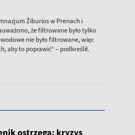
mnazjum Žiburios w Prenach i
auważono, że filtrowane było tylko
wodowe nie było filtrowane, więc
 aby to poprawić“ – podkreślił.
enik ostrzega: kryzys