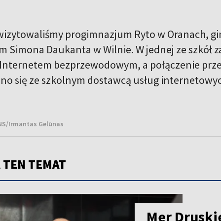
wizytowaliśmy progimnazjum Ryto w Oranach, gi
 Simona Daukanta w Wilnie. W jednej ze szkół z
 Internetem bezprzewodowym, a połączenie prze
o się ze szkolnym dostawcą usług internetowych,
BNS/Irmantas Gelūnas
 TEN TEMAT
Mer Druski