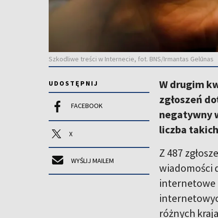
Szkodliwe treści w Internecie, fot. BNS/Irmantas Gelūnas
W drugim kwa
UDOSTĘPNIJ
zgłoszeń dot
FACEBOOK
negatywny w
liczba taki
X
Z 487 zgłosz
WYŚLIJ MAILEM
wiadomości d
internetowe 
internetowyc
różnych kraja