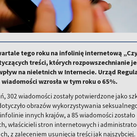
rtale tego roku na infolinię internetową „Cz
yczących treści, których rozpowszechnianie je
pływ na nieletnich w Internecie. Urząd Regula
ch wiadomości wzrosła w tym roku o 65%.
eń, 302 wiadomości zostały potwierdzone jako sz
otyczyło obrazów wykorzystywania seksualnego d
infolinie innych krajów, a 85 wiadomości zosta
h, właścicieli stron internetowych i administrat
ch, z zaleceniem usunięcia treści jak najszybciej.