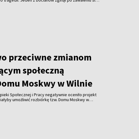
 tragedii. Jeden z bocianów zginął po zawaleniu się
azda. Gwałtowne nawałnice, które przeszły nad Litwą,
 odbiorców i spowodowały liczne zniszczenia.
wo przeciwne zmianom
ącym społeczną
Domu Moskwy w Wilnie
pieki Społecznej i Pracy negatywnie oceniło projekt
miałyby umożliwić rozbiórkę tzw. Domu Moskwy w
watnych firm w formie darowizny. Resort ostrzega
orupcji i ograniczenia konkurencji.