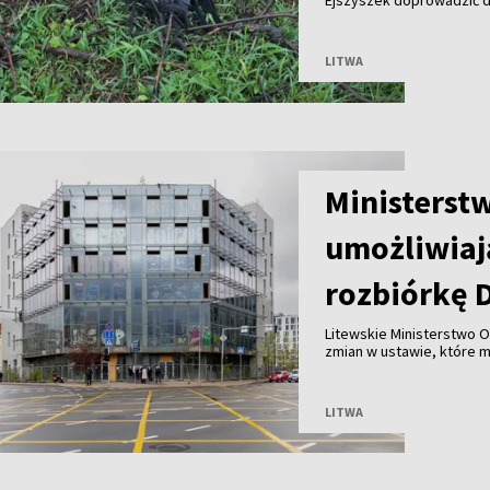
Ejszyszek doprowadzić do
części wieloletniego gni
pozbawiły prądu tysiące
LITWA
Ministerst
umożliwiaj
rozbiórkę 
Litewskie Ministerstwo O
zmian w ustawie, które 
Wilnie przy wsparciu pry
przed ryzykiem nadużyć, k
LITWA