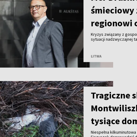
śmieciowy 
regionowi 
Kryzys związany z gosp
sytuacji nadzwyczajnej ta
Malinauskas alarmuje, że
Kogeneracyjna nie przyjm
LITWA
Tragiczne 
Montwilisz
tysiące do
Niespełna kilkuminutowa 