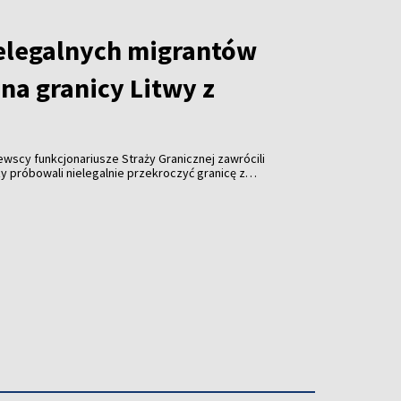
elegalnych migrantów
na granicy Litwy z
tewscy funkcjonariusze Straży Granicznej zawrócili
y próbowali nielegalnie przekroczyć granicę z
roku odnotowano już ponad tysiąc takich prób.