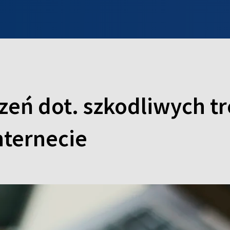
INFO WILNO
WILNO NA DZIEŃ DOBRY
PROGRAMY
ZGŁOŚ
zeń dot. szkodliwych t
nternecie