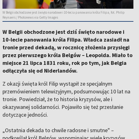
W Belgii obchodzone jest święto narodowe i 10-lecia panowania króla Filipa, fot. Philip
Reynaers / Photonews via Getty Images
W Belgii obchodzone jest dziś święto narodowe i
10-lecie panowania króla Filipa. Władca zasiadł na
tronie przed dekadą, w rocznicę złożenia przysięgi
przez pierwszego króla Belgów – Leopolda. Miało to
miejsce 21 lipca 1831 roku, rok po tym, jak Belgia
odłączyła się od Niderlandów.
Z okazji święta król Filip wystąpił ze specjalnym
przemówieniem telewizyjnym, podsumowując 10 lat na
tronie. Powiedział, że to historia kryzysów, ale i
okazywanej solidarności. Pojawiło się też przesłanie
dotyczące jedności.
„Ostatnia dekada to chwile radosne i smutne" –
podkreślał król Belgów, wspominając wiele kryzysów.