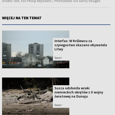
źródło:
IAR, fot.Philip Reynaers / Photonews via Getty Images
WIĘCEJ NA TEN TEMAT
Interfax: W Królewcu za
szpiegostwo skazano obywatela
Litwy
ŚWIAT
Susza odsłoniła wraki
niemieckich okrętów z II wojny
światowej na Dunaju
ŚWIAT