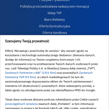
Polityka przeciwdziałania nadużyciom i korupcji
Sklep TVP
Biuro Reklamy
Oferta Dystrybucyjna
Oferta Handlowa
Dostępność
Szanujemy Twoją prywatność
Moje zgody
Kliknij "Akceptuję i przechodzę do serwisu", aby wyrazić zgody na
Procedura zgłoszeń wewnętrznych
korzystanie z technologii automatycznego śledzenia i zbierania danych,
dostęp do informacji na Twoim urządzeniu końcowym i ich
przechowywanie oraz na przetwarzanie Twoich danych osobowych przez
nas, czyli Telewizję Polską S.A. w likwidacji (zwaną dalej również „TVP”),
Zaufanych Partnerów z IAB* (1201 firm)
oraz pozostałych
Zaufanych
Partnerów TVP (93 firm)
, w celach marketingowych (w tym do
zautomatyzowanego dopasowania reklam do Twoich zainteresowań i
mierzenia ich skuteczności) i pozostałych, które wskazujemy poniżej, a
także zgody na udostępnianie przez nas identyfikatora PPID do Google.
Twoje dane osobowe zbierane podczas odwiedzania przez Ciebie naszych
poszczególnych serwisów
zwanych dalej „Portalem”, w tym informacje
zapisywane za pomocą technologii takich jak: pliki cookie, sygnalizatory