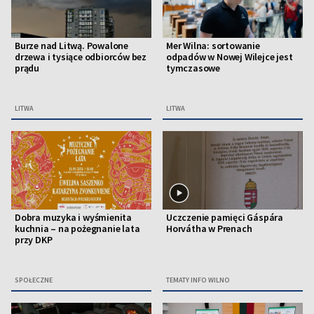
Burze nad Litwą. Powalone
Mer Wilna: sortowanie
drzewa i tysiące odbiorców bez
odpadów w Nowej Wilejce jest
prądu
tymczasowe
LITWA
LITWA
Dobra muzyka i wyśmienita
Uczczenie pamięci Gáspára
kuchnia – na pożegnanie lata
Horvátha w Prenach
przy DKP
SPOŁECZNE
TEMATY INFO WILNO